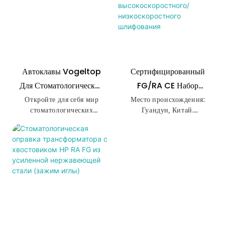
Автоклавы Vogeltop
Сертифицированный
Для Стоматологических
FG/RA CE Набор
Буровых Стентов
Стоматологических
Откройте для себя мир
Место происхождения:
стоматологических
Гуандун, Китай.
Можно
Сверл Из Карбида Для
автоклавов Vogeltop для
Автоклавировать.
Высокоскоростного/
бурения стентов, где
Название бренда:
Низкоскоростного
качество сочетается с
КЕКСИН
удобством. Благодаря
Шлифования
инновационному
Номер модели:
дизайну и возможности
Стоматологическая
автоклавирования вы
оправка
можете быть уверены, что
ваши стоматологические
Сырье: Армированная
инструменты всегда
нержавеющая сталь.