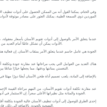
وفي الختام، يمكننا القول أنه من الممكن الحصول على أدوات تنظيف الأ
الموردين ذوي السمعة الطيبة، يمكنك العثور على مصادر موثوقة لأدوات ت
عندما يتعلق الأمر بالوصول إلى أدوات تقويم الأسنان بأسعار معقولة، م
الأدوات يمكن أن تشكل عائقًا أمام العديد من الممارسات. ستستكشف هذه المقالة كيف يمكن لمحترفي الأسنان اتخاذ قرارات مستنيرة عندما يتعلق الأمر بشراء أدوات تقويم الأسنان بأسعار معقولة.
الجودة هي عامل حاسم عندما يتعلق الأمر بمثقاب الأسنان. إن فعالية ه
هناك العديد من العوامل التي يجب مراعاتها عند مقارنة جودة وتكلفة أ
التنغستن بمتانتها ودقتها، مما يجعلها خيارًا شائعًا بين أطباء الأسنان. ورغم أن هذه المواد قد تكون باهظة الثمن، فإن أداءها الطويل الأمد يمكن أن يجعلها استثماراً فعالاً من حيث التكلفة على المدى الطويل.
بالإضافة إلى المادة، يلعب تصميم أداة طحن الأسنان أيضًا دورًا مهمًا
عند مقارنة تكلفة أدوات تقويم الأسنان، من المهم مراعاة القيمة الإج
الجودة والمتانة مثل نظيراتها الأعلى سعراً. إن الاستثمار في أدوات التقطيع منخفضة الجودة قد يؤدي إلى استبدالها بشكل متكرر ومشاكل محتملة في الأداء، مما يؤدي في النهاية إلى زيادة التكلفة على المدى الطويل.
إحدى الطرق للوصول إلى أدوات تنظيف الأسنان عالية الجودة بتكلفة أ
التضحية بالجودة. بالإضافة إلى ذلك، فإن استكشاف العلامات التجارية الأقل شهرة أو الشراء مباشرة من الشركات المصنعة يمكن أن يؤدي أيضًا إلى توفير التكاليف دون المساومة على الجودة.