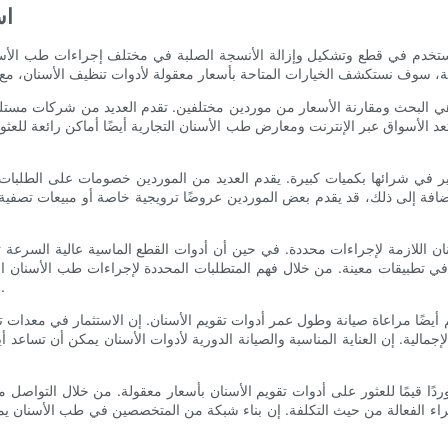
اس
تخدم في قطع وتشكيل وإزالة الأنسجة الصلبة في مختلف إجراءات طب الأسنا
 هي البحث ومقارنة الأسعار من موردين مختلفين. تقدم العديد من شركات مس
عد الأسواق عبر الإنترنت ومعارض طب الأسنان التجارية أيضًا أماكن رائعة للعثور 
الذين يقدمون أسع
ر في شرائها بكميات كبيرة. يقدم العديد من الموردين خصومات على الطلبات ا
إضافة إلى ذلك، قد يقدم بعض الموردين عروضًا ترويجية خاصة أو مبيعات تصفي
نان اللازمة لإجراءات محددة. في حين أن أدوات القطع الماسية عالية السرعة تع
ة في تطبيقات معينة. من خلال فهم المتطلبات المحددة لإجراءات طب الأسنان 
أدوات تقويم الأسنان التي يجب الاستثمار فيها، وموازنة التكلفة مع الأداء.
أيضًا مراعاة صيانة وطول عمر أدوات تقويم الأسنان. إن الاستثمار في معدات 
إجمالية. إن العناية المناسبة والصيانة الدورية لأدوات الأسنان يمكن أن تساعد
ًا قيمًا للعثور على أدوات تقويم الأسنان بأسعار معقولة. من خلال التواصل 
راء الفعالة من حيث التكلفة. إن بناء شبكة من المتخصصين في طب الأسنان 