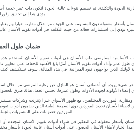
قارنة الجودة والتكلفة. تم تصميم نتوءات عالية الجودة لتكون ذات عمر خدمة أ
يؤدي هذا إلى تحقيق وفورات كبيرة في التكاليف وتحسين القيمة الإجمالية لممارسات طب الأسنان.
ن بأسعار معقولة دون المساومة على الجودة من خلال مقارنة خياراتهم بعناية و
تنيرة تؤدي إلى استثمارات فعالة من حيث التكلفة في أدوات تقويم الأسنان عال
ضمان طول العمر 
دوات الأساسية لممارسي طب الأسنان هي أدوات تقويم الأسنان. تُستخدم هذه 
طول عمر وأداء أدوات تقويم الأسنان أمرًا بالغ الأهمية للحفاظ على معايير عا
أولئك الذين يواجهون قيود الميزانية. في هذه المقالة، سوف نستكشف كيف يم
ان. آخر شيء يريده أي أخصائي أسنان هو التنازل عن رعاية المرضى من خلال اس
ومقارنة الموردين المختلفين. مع ظهور الأسواق عبر الإنترنت وشركات مستلزم
لأطباء الأسنان تحديد الموردين ذوي السمعة الطيبة الذين يقدمون أدوات تقويم 
الموردين خصومات على المشتريات بالجملة أو برامج الولاء، مما يوفر المزيد من التكاليف لممارسات طب الأسنان.
أسنان بأسعار معقولة في التفكير في شراء أدوات تقويم الأسنان المجددة أو ا
تيح هذا الخيار لأطباء الأسنان الحصول على أدوات أسنان عالية الجودة بأسعار م