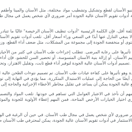
يو الأسنان لقطع وتشكيل وتشطيب مواد مختلفة، مثل الأسنان والمينا وأطقم ا
 أدوات تقويم الأسنان عالية الجودة أمر ضروري لأي شخص يعمل في مجال طب
كلفة أقل، فإن الكلمة الرئيسية "أدوات تنظيف الأسنان الرخيصة" غالبًا ما تتب
 ينبغي التنازل عنها أبدًا في السعي وراء أسعار أقل. تلعب أدوات تقويم الأ
و تأثيرها على رعاية المرضى. تتطلب إجراءات طب الأسنان في كثير من الأحيان ا
يم الأسنان، أو إزالة بنية الأسنان المتسوسة، أو تحضير السن للحشو، فإن أدا
تصميم أدوات الأسنان عالية الجودة لتوفير أداء قطع ثابت، وتقليل الاهتزاز، وتحسين المتانة، وكل ذلك يساهم في رعاية المرضى ورضاهم بشكل أفضل.
جودة وهو تأثيرها على كفاءة عيادات طب الأسنان. تم تصميم نتوءات الطحن عالية 
 أيضًا من الحاجة إلى عمليات الاستبدال المتكررة، مما يؤدي في النهاية إلى 
ن نأخذ في الاعتبار العوامل التي تساهم في جودتها. تلعب المواد والتصميم و
ري اختيار الخيارات الأرخص المتاحة، فمن المهم إعطاء الأولوية للجودة وا
ة أمر ضروري لأي شخص يعمل في مجال طب الأسنان. في حين أن الرغبة في الوص
لال الاستثمار في أدوات تقويم الأسنان عالية الجودة، يمكن لمحترفي طب الأسن