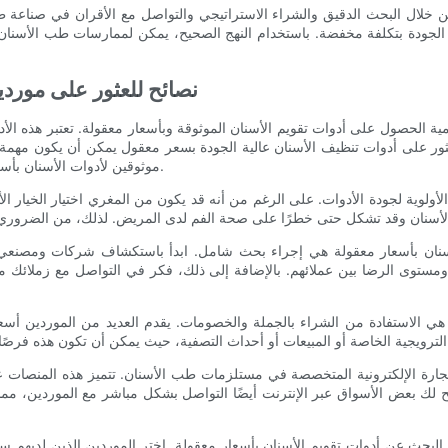
ن خلال البحث الدقيق والشراء الاستراتيجي والتواصل مع الأقران في صناعة
ية الجودة بتكلفة مخفضة. باستخدام النهج الصحيح، يمكن لممارسات طب الأسنان
نصائح للعثور على موردي
ة الحصول على أدوات تقويم الأسنان الموثوقة وبأسعار معقولة. تعتبر هذه ا
عثور على أدوات تنظيف الأسنان عالية الجودة بسعر معقول يمكن أن يكون مهمة
موثوقين لأدوات الأسنان بأسعار معقولة حتى تتمكن من الوصول إلى أدوات عالية الجودة بتكلفة أقل.
أولوية لجودة الأدوات. على الرغم من أنه قد يكون من المغري اختيار الخيار ال
أسنان بأسعار معقولة هي إجراء بحث شامل. ابدأ باستكشاف شركات ومصنعي
م ومستوى الرضا بين عملائهم. بالإضافة إلى ذلك، فكر في التواصل مع زمل
ي الاستفادة من الشراء بالجملة والخصومات. يقدم العديد من الموردين أسعا
ارة الإلكترونية المتخصصة في مستلزمات طب الأسنان. تتميز هذه المنصات 
يح لك بعض الأسواق عبر الإنترنت أيضًا التواصل بشكل مباشر مع الموردين، م
 البحث عن أدوات تقويم الأسنان بأسعار معقولة. اختر الموردين الذين لديهم