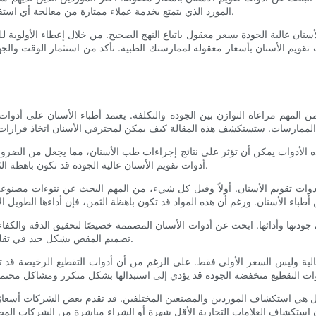
المورد الذي يتمتع بخدمة عملاء ممتازة من معالجة أي استفسارات أو مخاوف قد تكون لديك وتقديم المساعدة طوال عملية الشراء.
سنان عالية الجودة بسعر معقول باتباع النهج الصحيح. من خلال إعطاء الأولوية
قويم الأسنان بأسعار معقولة لممارستك الطبية. تأكد من استثمار الوقت والجهد
ن المهم مراعاة التوازن بين الجودة والتكلفة. يعتمد أطباء الأسنان على أدوات 
ذه الأدوات يمكن أن تؤثر على نتائج إجراءات طب الأسنان، مما يجعل من الضرور
أدوات تقويم الأسنان عالية الجودة قد تكون باهظة الثمن بالنسبة لبعض الممارسات، مما يدفعهم إلى البحث عن بدائل أرخص.
دوات تقويم الأسنان. أولاً وقبل كل شيء، من المهم البحث عن نتوءات مصنوعة 
 في جودتها وأدائها. ابحث عن أدوات الأسنان المصممة خصيصًا لتحقيق الدقة وا
تصميم المقص بشكل جيد في تقليل خطر التقطيع أو الكسر، مما يضمن أداءً سلسًا ومتسقًا بمرور الوقت.
مالية وليس السعر الأولي فقط. على الرغم من أن أدوات التقطيع الرخيصة قد ت
قل هي استكشاف الموردين والمصنعين المختلفين. قد تقدم بعض الشركات أسعارً