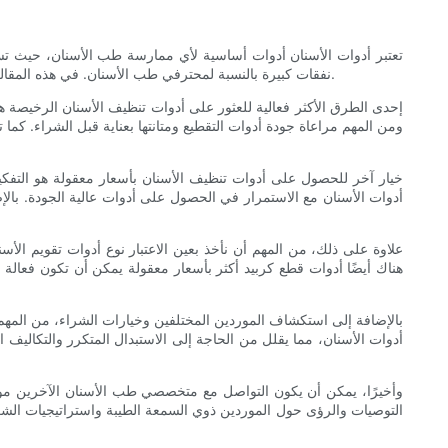
تعتبر أدوات الأسنان أدوات أساسية لأي ممارسة طب الأسنان، حيث تس
نفقات كبيرة بالنسبة لمحترفي طب الأسنان. في هذه المقالة، سوف نستكشف الخيارات المتاحة بأسعار معقولة لأدوات تنظيف الأسنان، مع تقديم إرشادات حول كيفية الوصول إلى أدوات عالية الجودة بتكلفة أقل.
إحدى الطرق الأكثر فعالية للعثور على أدوات تنظيف الأسنان الرخيصة
ومن المهم مراعاة جودة أدوات التقطيع ومتانتها بعناية قبل الشراء. كما ت
خيار آخر للحصول على أدوات تنظيف الأسنان بأسعار معقولة هو التفكي
أدوات الأسنان مع الاستمرار في الحصول على أدوات عالية الجودة. بال
علاوة على ذلك، من المهم أن نأخذ بعين الاعتبار نوع أدوات تقويم الأس
هناك أيضًا أدوات قطع كربيد أكثر بأسعار معقولة يمكن أن تكون فعال
بالإضافة إلى استكشاف الموردين المختلفين وخيارات الشراء، من المهم 
أدوات الأسنان، مما يقلل من الحاجة إلى الاستبدال المتكرر والتكاليف ال
وأخيرًا، يمكن أن يكون التواصل مع متخصصي طب الأسنان الآخرين مورد
التوصيات والرؤى حول الموردين ذوي السمعة الطيبة واستراتيجيات الش