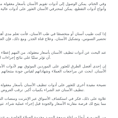
وفي الختام، يمكن الوصول إلى أدوات تقويم الأسنان بأسعار معقولة م
وأنواع أدوات التقطيع، يمكن لمحترفي الأسنان العثور على أدوات عال
إذا كنت طبيب أسنان أو متخصصًا في طب الأسنان، فأنت تعلم مدى أهمي
تحضير التسوس، وتشكيل الأسنان، وعلاج قناة الجذر. ومع ذلك، فإن ال
عند البحث عن أدوات تنظيف الأسنان بأسعار معقولة، من المهم إعطاء ال
أن تؤثر سلبًا على نتائج إجراءات الأسنان وقد تشكل حتى خطرًا على صحة الفم لدى المريض. لذلك، من الضروري العثور على مورد يوفر التوازن بين الجودة والقدرة على تحمل التكاليف.
إن إحدى أفضل الطرق للعثور على الموردين الموثوق بهم لأدوات ال
الأسنان. ابحث عن مراجعات العملاء وشهاداتهم لقياس جودة منتجاته
نصيحة مفيدة أخرى للعثور على أدوات تنظيف الأسنان بأسعار معقولة ه
تنظيف الأسنان عند الشراء بكميات أكبر. ترقب العروض الترويجية الخاصة أو المبيعات أو أحداث التصفية، حيث يمكن أن تكون هذه فرصًا ممتازة للحصول على أدوات تنظيف الأسنان عالية الجودة بسعر مخفض.
علاوة على ذلك، فكر في استكشاف الأسواق عبر الإنترنت ومنصات التج
مما يتيح لك فرصة مقارنة الأسعار والجودة قبل إجراء عملية شراء. تت
من الضروري أيضًا مراعاة سمعة المورد وخدمة العملاء الخاصة به عند