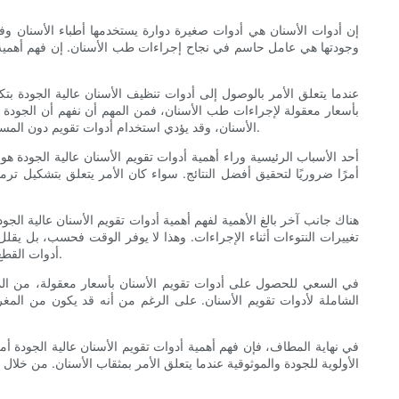
إن أدوات الأسنان هي أدوات صغيرة دوارة يستخدمها أطباء الأسنان وفن
وجودتها هي عامل حاسم في نجاح إجراءات طب الأسنان. إن فهم أهمية
عندما يتعلق الأمر بالوصول إلى أدوات تنظيف الأسنان عالية الجودة بت
بأسعار معقولة لإجراءات طب الأسنان، فمن المهم أن نفهم أن الجودة لا
الأسنان، وقد يؤدي استخدام أدوات تقويم دون المستوى أو منخفضة الجودة إلى مجموعة من المشكلات، مثل ضعف أداء القطع، وزيادة خطر إصابة المرضى، وانخفاض الكفاءة في ممارسات طب الأسنان.
أحد الأسباب الرئيسية وراء أهمية أدوات تقويم الأسنان عالية الجودة ه
أمرًا ضروريًا لتحقيق أفضل النتائج. سواء كان الأمر يتعلق بتشكيل ترم
هناك جانب آخر بالغ الأهمية لفهم أهمية أدوات تقويم الأسنان عالية ال
تغييرات النتوءات أثناء الإجراءات. وهذا لا يوفر الوقت فحسب، بل يقلل
أدوات القطع عالية الجودة يمكن أن يساعد في تقليل مخاطر الأخطاء الإجرائية والحاجة إلى معالجات متكررة، مما يؤدي إلى سير عمل أكثر كفاءة وتحسين الإنتاجية.
في السعي للحصول على أدوات تقويم الأسنان بأسعار معقولة، من المهم أ
الشاملة لأدوات تقويم الأسنان. على الرغم من أنه قد يكون من المغ
في نهاية المطاف، فإن فهم أهمية أدوات تقويم الأسنان عالية الجود
الأولوية للجودة والموثوقية عندما يتعلق الأمر بمثقاب الأسنان. من خ