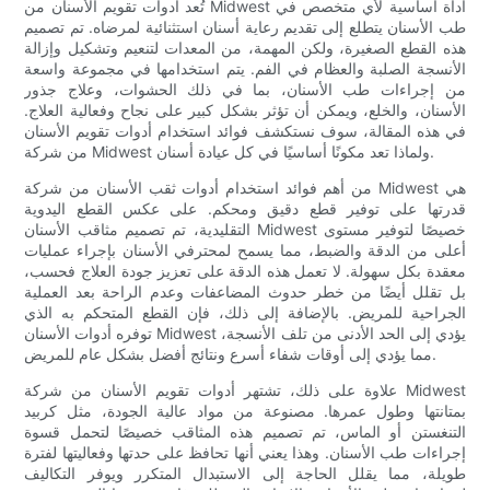
تُعد أدوات تقويم الأسنان من Midwest أداة أساسية لأي متخصص في
طب الأسنان يتطلع إلى تقديم رعاية أسنان استثنائية لمرضاه. تم تصميم
هذه القطع الصغيرة، ولكن المهمة، من المعدات لتنعيم وتشكيل وإزالة
الأنسجة الصلبة والعظام في الفم. يتم استخدامها في مجموعة واسعة
من إجراءات طب الأسنان، بما في ذلك الحشوات، وعلاج جذور
الأسنان، والخلع، ويمكن أن تؤثر بشكل كبير على نجاح وفعالية العلاج.
في هذه المقالة، سوف نستكشف فوائد استخدام أدوات تقويم الأسنان
من شركة Midwest ولماذا تعد مكونًا أساسيًا في كل عيادة أسنان.
من أهم فوائد استخدام أدوات ثقب الأسنان من شركة Midwest هي
قدرتها على توفير قطع دقيق ومحكم. على عكس القطع اليدوية
التقليدية، تم تصميم مثاقب الأسنان Midwest خصيصًا لتوفير مستوى
أعلى من الدقة والضبط، مما يسمح لمحترفي الأسنان بإجراء عمليات
معقدة بكل سهولة. لا تعمل هذه الدقة على تعزيز جودة العلاج فحسب،
بل تقلل أيضًا من خطر حدوث المضاعفات وعدم الراحة بعد العملية
الجراحية للمريض. بالإضافة إلى ذلك، فإن القطع المتحكم به الذي
توفره أدوات الأسنان Midwest يؤدي إلى الحد الأدنى من تلف الأنسجة،
مما يؤدي إلى أوقات شفاء أسرع ونتائج أفضل بشكل عام للمريض.
علاوة على ذلك، تشتهر أدوات تقويم الأسنان من شركة Midwest
بمتانتها وطول عمرها. مصنوعة من مواد عالية الجودة، مثل كربيد
التنغستن أو الماس، تم تصميم هذه المثاقب خصيصًا لتحمل قسوة
إجراءات طب الأسنان. وهذا يعني أنها تحافظ على حدتها وفعاليتها لفترة
طويلة، مما يقلل الحاجة إلى الاستبدال المتكرر ويوفر التكاليف