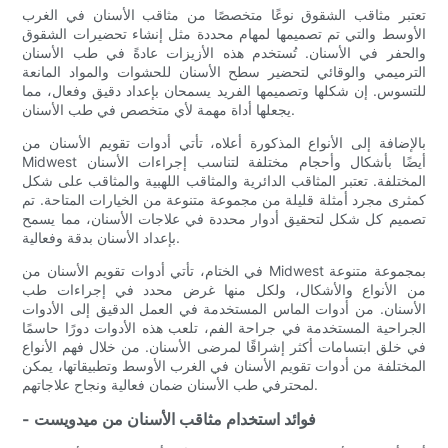
تعتبر مثاقب الشقوق نوعًا متخصصًا من مثاقب الأسنان في الغرب
الأوسط والتي تم تصميمها لمهام محددة مثل إنشاء تحضيرات الشقوق
والحفر في الأسنان. تُستخدم هذه الأزيزات عادةً في طب الأسنان
الترميمي والوقائي لتحضير سطح الأسنان للحشوات والمواد المانعة
للتسوس. إن شكلها وتصميمها الفريد يسمحان بإعداد دقيق وفعال، مما
يجعلها أداة مهمة لأي متخصص في طب الأسنان.
بالإضافة إلى الأنواع المذكورة أعلاه، تأتي أدوات تقويم الأسنان من
Midwest أيضًا بأشكال وأحجام مختلفة لتناسب إجراءات الأسنان
المختلفة. تعتبر المثاقب الدائرية والمثاقب اللهبية والمثاقب على شكل
كمثرى مجرد أمثلة قليلة من مجموعة متنوعة من الخيارات المتاحة. تم
تصميم كل شكل لتحقيق أدوار محددة في علاجات الأسنان، مما يسمح
بإعداد الأسنان بدقة وفعالية.
في الختام، تأتي أدوات تقويم الأسنان من Midwest بمجموعة متنوعة
من الأنواع والأشكال، ولكل منها غرض محدد في إجراءات طب
الأسنان. من أدوات الماس المستخدمة في العمل الدقيق إلى الأدوات
الجراحية المستخدمة في جراحة الفم، تلعب هذه الأدوات دورًا حاسمًا
في خلق ابتسامات أكثر إشراقًا لمرضى الأسنان. من خلال فهم الأنواع
المختلفة من أدوات تقويم الأسنان في الغرب الأوسط وتطبيقاتها، يمكن
لمحترفي طب الأسنان ضمان فعالية ونجاح علاجاتهم.
- فوائد استخدام مثاقب الأسنان من ميدويست