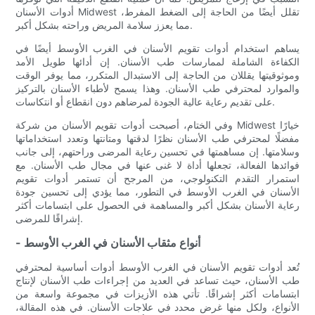
أدوات الأسنان Midwest تقلل أيضًا من الحاجة إلى الضغط المفرط،
مما يعزز سلامة المريض وراحته بشكل أكبر.
يساهم استخدام أدوات تقويم الأسنان في الغرب الأوسط أيضًا في
الكفاءة الشاملة لممارسات طب الأسنان. إن أدائها طويل الأمد
وموثوقيتها يقللان من الحاجة إلى الاستبدال المتكرر، مما يوفر الوقت
والموارد لمحترفي طب الأسنان. وهذا يسمح لأطباء الأسنان بالتركيز
على تقديم رعاية عالية الجودة لمرضاهم دون انقطاع أو انتكاسات.
وفي الختام، أصبحت أدوات تقويم الأسنان من شركة Midwest خيارًا
مفضلًا لمحترفي طب الأسنان نظرًا لدقتها ومتانتها وتعدد استخداماتها
وسلامتها. إن مساهمتها في تحسين رعاية المرضى وراحتهم، إلى جانب
فوائدها الفعالة، تجعلها أداة لا غنى عنها في مجال طب الأسنان. مع
استمرار التقدم التكنولوجي، من المرجح أن تستمر أدوات تقويم
الأسنان في الغرب الأوسط في التطور، مما يؤدي إلى تحسين جودة
رعاية الأسنان بشكل أكبر والمساهمة في الحصول على ابتسامات أكثر
إشراقًا للمرضى.
- أنواع مثقاب الأسنان في الغرب الأوسط
تُعد أدوات تقويم الأسنان في الغرب الأوسط أدوات أساسية لمحترفي
طب الأسنان، حيث تساعد في العديد من إجراءات طب الأسنان لإنتاج
ابتسامات أكثر إشراقًا. تأتي هذه الأزيزات في مجموعة واسعة من
الأنواع، ولكل منها غرض محدد في علاجات الأسنان. في هذه المقالة،