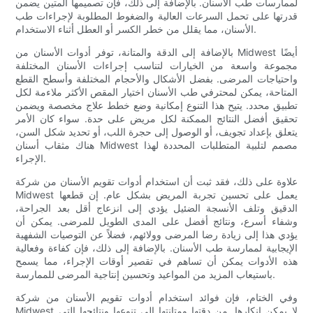
لممارسات طب الأسنان. بالإضافة إلى ذلك، فإن تصميمها المتين يضمن
قدرتها على تحمل السرعات العالية والضغوط المطلوبة لإجراءات طب
الأسنان، مما يقلل من خطر الكسر أو العطل أثناء الاستخدام.
بالإضافة إلى الدقة والمتانة، توفر أدوات الأسنان من Midwest أيضًا
مجموعة واسعة من الخيارات لتناسب إجراءات الأسنان المختلفة
واحتياجات المرضى. بفضل الأشكال والأحجام المختلفة وأسطح القطع
المتاحة، يمكن لمحترفي طب الأسنان اختيار المقص الأكثر ملاءمة لكل
تطبيق محدد. يتيح هذا التنوع إمكانية وضع خطط علاج مخصصة ويضمن
تحقيق أفضل النتائج الممكنة لكل مريض على حدة. سواء كان الأمر
يتعلق بإعداد تجويف، أو الوصول إلى حجرة اللب، أو تحديد شكل السن،
هناك مثقاب أسنان Midwest مصمم لتلبية المتطلبات المحددة لهذا
الإجراء.
علاوة على ذلك، فقد ثبت أن استخدام أدوات تقويم الأسنان من شركة
Midwest يعمل على تحسين تجربة المريض بشكل عام. إن قطعها
الدقيق وتلف الأنسجة الضئيل يؤدي إلى انزعاج أقل بعد الجراحة،
وشفاء أسرع، ونتائج أفضل على المدى الطويل للمرضى. يمكن أن
يؤدي هذا إلى زيادة رضا المرضى وولائهم، فضلاً عن التوصيات الشفهية
الإيجابية لممارسة طب الأسنان. بالإضافة إلى ذلك، فإن كفاءة وفعالية
هذه الأدوات يمكن أن تساهم في تقصير أوقات الإجراء، مما يسمح
باستيعاب المزيد من المواعيد وتحسين إنتاجية المرضى للممارسة.
وفي الختام، فإن فوائد استخدام أدوات تقويم الأسنان من شركة
Midwest لا يمكن إنكارها. من دقتها ومتانتها إلى تنوعها ونتائجها التي