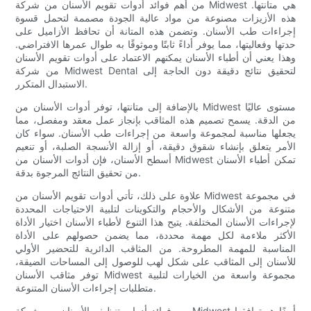
من أهم فوائد أدوات تقويم الأسنان من شركة Midwest هي متانتها.
هذه الأزيزات مصنوعة من مواد عالية الجودة مصممة لتحمل قسوة
إجراءات طب الأسنان. وتضمن هذه المتانة أن تحافظ الأزاميل على
حدتها وفعاليتها، مما يوفر أداءً ثابتًا وموثوقًا به طوال عمرها الافتراضي.
وهذا يعني أن أطباء الأسنان يمكنهم الاعتماد على أدوات تقويم الأسنان
من شركة Midwest Dental لتحقيق نتائج دقيقة دون الحاجة إلى
الاستبدال المتكرر.
بالإضافة إلى متانتها، توفر أدوات الأسنان من Midwest مستوى عاليًا
من الدقة. يسمح تصميم هذه المثاقب بإنجاز عمل معقد ومفصل، مما
يجعلها مناسبة لمجموعة واسعة من إجراءات طب الأسنان. سواء كان
الأمر يتعلق بإنشاء شقوق دقيقة، أو إزالة الأنسجة الصلبة، أو تنعيم
أسطح الأسنان، فإن أدوات الأسنان من Midwest تمكن أطباء الأسنان
من تحقيق النتائج المرجوة بدقة.
علاوة على ذلك، تأتي أدوات تقويم الأسنان من Midwest في مجموعة
متنوعة من الأشكال والأحجام والتكوينات لتلبية الاحتياجات المحددة
لإجراءات الأسنان المختلفة. يتيح هذا التنوع لأطباء الأسنان اختيار الأداة
الأكثر ملاءمة لكل مهمة محددة، مما يضمن حصولهم على الأداة
المناسبة للمهمة المطروحة. من المثاقب الدائرية للتحضير الأولي
للأسنان إلى المثاقب على شكل لهب للوصول إلى المساحات الضيقة،
توفر مثاقب الأسنان Midwest مجموعة واسعة من الخيارات لتلبية
متطلبات إجراءات الأسنان المتنوعة.
من فوائد أدوات تنظيف الأسنان من شركة Midwest أيضًا هو توافقها