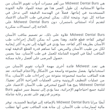
من أهم مميزات أدوات تقويم الأسنان من Midwest Dental Burs هي
متانتها الاستثنائية. إن طول العمر هذا هو نتيجة للمواد عالية الجودة
المستخدمة في إنتاجها، فضلاً عن الهندسة الدقيقة التي تدخل في
صناعة كل نتوء. ونتيجة لذلك، يمكن لمحترفي طب الأسنان الاعتماد
على Midwest Dental Burs لتقديم أداء استثنائي باستمرار، دون
الحاجة إلى استبدالات متكررة.
علاوة على ذلك، تم تصميم مثاقب الأسنان Midwest Dental Burs
لتوفير كفاءة قطع فائقة. وهذا يعني أنه يمكن إكمال إجراءات طب
الأسنان بطريقة أكثر كفاءة، مما يؤدي في النهاية إلى تجربة أكثر إيجابية
لكل من طبيب الأسنان والمريض. كما تساهم قدرة القطع الدقيقة لهذه
المثاقب أيضًا في الجودة الشاملة للعمل في طب الأسنان، مما يضمن
حصول المرضى على أفضل رعاية ممكنة.
فائدة أخرى مهمة لأدوات تقويم الأسنان من Midwest هي تعدد
استخداماتها. بفضل مجموعة واسعة من الأشكال والأحجام المتاحة، تعد
هذه المثاقب مناسبة لمجموعة متنوعة من إجراءات طب الأسنان، بدءًا
من عمليات التنظيف الروتينية وحتى العمليات الجراحية الأكثر تعقيدًا.
يتيح هذا التنوع لمحترفي طب الأسنان الاعتماد على Midwest Dental
Burs لتلبية جميع احتياجاتهم الإجرائية، مما يؤدي إلى تبسيط سير عملهم
وتعزيز قدرتهم على تقديم رعاية شاملة.
بالإضافة إلى فوائدها الجسدية، توفر Midwest Dental Burs أيضًا مزايا
مالية لممارسات طب الأسنان. إن متانة هذه المثاقب تعني أنها تتطلب