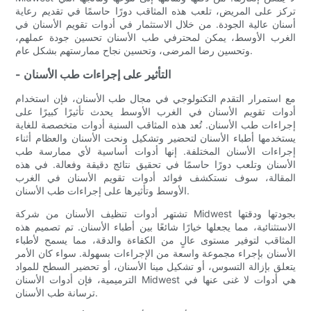
تركز على المريض، تلعب هذه المثاقب دورًا حاسمًا في تقديم رعاية
أسنان عالية الجودة. من خلال الاستثمار في أدوات تقويم الأسنان في
الغرب الأوسط، يمكن لمحترفي طب الأسنان تحسين جودة عملهم،
وتحسين رضا المرضى، وتحسين نجاح ممارستهم بشكل عام.
- التأثير على إجراءات طب الأسنان
مع استمرار التقدم التكنولوجي في مجال طب الأسنان، فإن استخدام
أدوات تقويم الأسنان في الغرب الأوسط يحدث تأثيرًا كبيرًا على
إجراءات طب الأسنان. تُعد هذه المثاقب السنية أدوات متخصصة للغاية
يستخدمها أطباء الأسنان لتحضير وتشكيل ونحت الأسنان والعظام أثناء
إجراءات الأسنان المختلفة. إنها أدوات أساسية لأي ممارسة طب
الأسنان وتلعب دورًا حاسمًا في تحقيق نتائج دقيقة وفعالة. في هذه
المقالة، سوف نستكشف فوائد أدوات تقويم الأسنان في الغرب
الأوسط وتأثيرها على إجراءات طب الأسنان.
تشتهر أدوات تنظيف الأسنان من شركة Midwest بجودتها ودقتها
الاستثنائية، مما يجعلها خيارًا شائعًا بين أطباء الأسنان. تم تصميم هذه
المثاقب لتوفير مستوى عالٍ من الكفاءة والدقة، مما يسمح لأطباء
الأسنان بإجراء مجموعة واسعة من الإجراءات بسهولة. سواء كان الأمر
يتعلق بإزالة التسوس، أو تشكيل مينا الأسنان، أو تحضير السطح للمواد
الترميمية، فإن أدوات الأسنان Midwest هي أدوات لا غنى عنها في
ترسانة طب الأسنان.