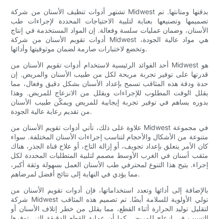
تشتهر أدوات تنظيف الأسنان من شركة Midwest بدقتها ومتانتها. تم
تصميمها وتصنيعها بعناية لتلبية الاحتياجات المحددة لإجراءات طب
الأسنان، وضمان عمليات سلسة وفعالة. إن المواد المستخدمة في إنتاج
أدوات تقويم الأسنان من شركة Midwest هي مواد عالية الجودة،
وتخضع لاختبارات صارمة لضمان موثوقيتها وأدائها.
أحد الفوائد الرئيسية لاستخدام أدوات تقويم الأسنان من Midwest هو
قدرتها على توفير تجربة مريحة لكل من طبيب الأسنان والمريض. إن
حدة ودقة هذه المثاقب تسمح بإعداد الأسنان بشكل دقيق وفعال، مما
يقلل الوقت المطلوب للإجراءات ويقلل من الانزعاج للمريض. وهذا
بدوره يساهم في توفير تجربة إيجابية للمريض ويمكّن طبيب الأسنان
من تقديم رعاية عالية الجودة.
علاوة على ذلك، تأتي أدوات تقويم الأسنان من Midwest في مجموعة
متنوعة من الأشكال والأحجام لتناسب إجراءات الأسنان المختلفة. سواء
كان الأمر يتعلق بإعداد تجويف، أو إزالة التاج، أو علاج قناة الجذر، هناك
مثقب أسنان في الغرب الأوسط مصمم لتلبية المتطلبات المحددة لكل
إجراء. يتيح هذا التنوع لمحترفي طب الأسنان العمل بسهولة وثقة أكبر،
مما يؤدي في النهاية إلى نتائج أفضل لمرضاهم.
بالإضافة إلى أدائها وتعدد استخداماتها، فإن أدوات تقويم الأسنان من
شركة Midwest تولي الأولوية للسلامة أيضًا. تم تصميم هذه المثاقب
لتقليل توليد الحرارة أثناء القطع، مما يقلل من خطر إتلاف الأسنان أو
التسبب في إزعاج للمريض. كما أن عملية القطع الدقيقة التي توفرها