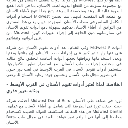
مع مجموعة متنوعة من القطع اليدوية لطب الأسنان، بما في ذلك القطع
اليدوية عالية السرعة ومنخفضة السرعة. يتيح هذا التنوع لأطباء الأسنان
استخدام أدوات Midwest مع قطعة اليد المفضلة لديهم، مما يضمن
التكامل السلس في معدات الأسنان الموجودة لديهم. يعني هذا المستوى
من التوافق أن أطباء الأسنان يمكنهم بسهولة دمج أدوات تقويم الأسنان
من Midwest في ممارساتهم دون الحاجة إلى إجراء تغييرات كبيرة
على أدواتهم وتقنياتهم.
وفي الختام، تعد أدوات تقويم الأسنان من شركة Midwest أدوات لا
غنى عنها ولها تأثير كبير على إجراءات طب الأسنان. إن متانتها ودقتها
وتعدد استخداماتها وتوافقها تجعلها أدوات أساسية لتحقيق نتائج مثالية
في مختلف إجراءات طب الأسنان. مع استمرار تطور التكنولوجيا،
ستستمر أدوات تقويم الأسنان في الغرب الأوسط في لعب دور حيوي
في تطوير مجال طب الأسنان وتحسين جودة رعاية الأسنان للمرضى.
- الخلاصة: لماذا تُعتبر أدوات تقويم الأسنان في الغرب الأوسط
بمثابة تغيير جذري
أحدثت شركة Midwest Dental Burs ثورة في صناعة طب الأسنان،
حيث أحدثت ثورة في الطريقة التي يتعامل بها أطباء الأسنان مع عملهم.
في هذه المقالة، استكشفنا الفوائد العديدة لاستخدام Midwest Dental
Burs، وخلصنا إلى أنها في الواقع تغير قواعد اللعبة في مجال طب
الأسنان.