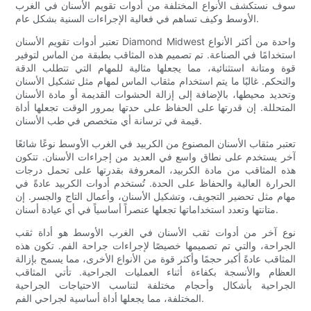
سوف نستكشف الأنواع المختلفة من أدوات تقويم الأسنان في الغرب
الأوسط وكيف تساهم في فعالية الإجراءات السنية بشكل عام.
تعتبر أدوات تقويم الأسنان Diamond Midwest واحدة من أكثر الأنواع
استخدامًا في الصناعة. تم تصميم هذه المثاقب بطبقة من الماس لتوفير
قوة ومتانة استثنائية، مما يجعلها مثالية للمهام التي تتطلب الدقة
والتحكم. غالبًا ما يتم استخدام مثقاب الماس لمهام مثل تشكيل الأسنان
وتحديد محيطها، بالإضافة إلى إزالة الحشوات القديمة أو مادة الأسنان
المتحللة. إن قدرتها على الحفاظ على حدتها بمرور الوقت تجعلها أداة
قيمة في ترسانة أي متخصص في طب الأسنان.
تعتبر مثقاب الأسنان المصنوع من الكربيد في الغرب الأوسط نوعًا شائعًا
آخر يستخدم على نطاق واسع في العديد من إجراءات الأسنان. تتكون
هذه المثاقب من مادة الكربيد، المعروفة بقدرتها على تحمل درجات
الحرارة العالية والحفاظ على الحدة. تُستخدم أدوات الكربيد عادةً في
مهام مثل تحضير التجويف، وتشكيل الأسنان، وأعمال التاج والجسر. إن
متانتها وتعدد استخداماتها تجعلها عنصراً أساسياً في أي عيادة أسنان.
نوع آخر من أدوات ثقب الأسنان في الغرب الأوسط هو أداة ثقب
الجراحة، والتي تم تصميمها خصيصًا لإجراءات جراحة الفم. تكون هذه
المثاقب عادةً أكبر حجمًا وأكثر قوة من الأنواع الأخرى، مما يسمح بإزالة
العظام والأنسجة بكفاءة أثناء العمليات الجراحية. تأتي المثاقب
الجراحية بأشكال وأحجام مختلفة لتناسب الاحتياجات الجراحية
المختلفة، مما يجعلها أداة أساسية لجراحي الفم.