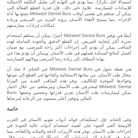
استبدالًا أقل تكرارًا، مما يؤدي في النهاية إلى تقليل التكلفة الإجمالية
للإمدادات للممارسة. علاوة على ذلك، فإن قدرة القطع الفعالة التي
تتمتع بها أداة Midwest Dental Burs يمكن أن تساهم في تقصير أوقات
الإجراء، مما يسمح لأطباء الأسنان برؤية المزيد من المرضى وزيادة
إمكانات إيرادات ممارستهم.
أخيرًا، يمكن أن يساهم استخدام Midwest Dental Burs أيضًا في توفير
تجربة أكثر إيجابية للمريض. إن القطع الدقيق والجودة الشاملة لهذه
المثاقب يمكن أن يؤدي إلى إجراءات أكثر راحة للمرضى، مع ضمان
أفضل النتائج الممكنة لعملهم في طب الأسنان. ويمكن أن يؤدي هذا في
نهاية المطاف إلى زيادة رضا المرضى وولائهم للممارسة.
في الختام، لا شك أن Midwest Dental Burs هي نقطة تحول في
مجال طب الأسنان. من متانتها الاستثنائية وكفاءتها في القطع إلى تنوعها
وفوائدها الموفرة للتكاليف، توفر هذه المثاقب العديد من المزايا
لمحترفي طب الأسنان ومرضاهم. من خلال اختيار Midwest Dental
Burs، يمكن لممارسات طب الأسنان تعزيز قدراتها وتحسين وضعها
المالي وتوفير أعلى مستوى من الرعاية لمرضاها.
خاتمة
وفي الختام، فإن استكشاف فوائد أدوات تقويم الأسنان في الغرب
الأوسط ألقى الضوء على أهمية استخدام أدوات عالية الجودة في
إجراءات طب الأسنان. توفر هذه الأزيزات الدقة والمتانة والكفاءة، مما
يؤدي في النهاية إلى ابتسامات أكثر إشراقًا للمرضى. من خلال