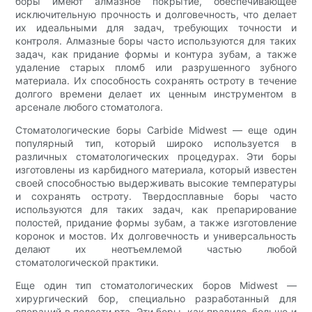
боры имеют алмазное покрытие, обеспечивающее
исключительную прочность и долговечность, что делает
их идеальными для задач, требующих точности и
контроля. Алмазные боры часто используются для таких
задач, как придание формы и контура зубам, а также
удаление старых пломб или разрушенного зубного
материала. Их способность сохранять остроту в течение
долгого времени делает их ценным инструментом в
арсенале любого стоматолога.
Стоматологические боры Carbide Midwest — еще один
популярный тип, который широко используется в
различных стоматологических процедурах. Эти боры
изготовлены из карбидного материала, который известен
своей способностью выдерживать высокие температуры
и сохранять остроту. Твердосплавные боры часто
используются для таких задач, как препарирование
полостей, придание формы зубам, а также изготовление
коронок и мостов. Их долговечность и универсальность
делают их неотъемлемой частью любой
стоматологической практики.
Еще один тип стоматологических боров Midwest —
хирургический бор, специально разработанный для
операций в полости рта. Эти боры, как правило, больше и