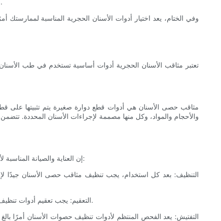
عن علامات التآكل والتلف، واستبدالها عند الضرورة. إن الصيانة السليمة لأدوات حصى الأسنان ضرورية لسلامة ورفاهية كل من أطباء الأسنان والمرضى.
وفي الختام، يعد اختيار أدوات الأسنان الحجرية المناسبة لممارستك أمر
تعتبر مثاقب الأسنان الحجرية أدوات أساسية تستخدم في طب الأسنان ل
مثاقب حصى الأسنان هي أدوات قطع دوارة صغيرة يتم تثبيتها على قطع
والأحجام والمواد، وكل منها مصممة لإجراءات الأسنان المحددة. تتضمن 
إن العناية والصيانة المناسبة لأدوات تنظيف حصوات الأسنان أمر ضروري لضمان طول عمرها وأدائها. فيما يلي بعض الإرشادات الرئيسية للعناية بأدوات إزالة حصوات الأسنان وصيانتها:
2. التعقيم: يجب تعقيم أدوات تنظيف الأسنان قبل كل استخدام لمنع انتشار العدوى والتلوث. تعتبر عملية التعقيم بالبخار الطريقة الأكثر فعالية لتعقيم الأدوات السنية، بما في ذلك المثاقب.