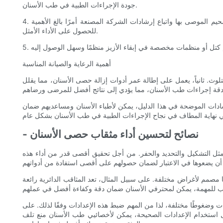
جودة الإجراءات الطبية في طب الأسنان.
4. التزييت: يعد التزييت المناسب لقطع الأسنان اليدوية أمرًا ضروريًا للحفاظ على كفاءة وطول عمر أدوات إزالة حصى الأسنان. يعد استخدام مواد التشحيم الموصى بها واتباع إرشادات الشركة المصنعة أمرًا بالغ الأهمية
للحصول على الأداء الأمثل.
أهمية الرعاية والصيانة المناسبة
لوث. ثانياً، يعمل على إطالة عمر أدوات إزالة حصى الأسنان، مما يقلل
رشادات الموضحة في هذا الدليل، يمكن لأطباء الأسنان ومساعديهم ضمان
- نصائح لتحسين أداء مثقاب حصى الأسنان
ثل التشكيل والتحديد والحفر. من أجل تحقيق أقصى قدر من أداء هذه
 مصمم لأغراض مختلفة. على سبيل المثال، تعد المثاقب الدائرية رائعة
ت وضغوطًا مختلفة، لذا من المهم ضبط هذه الإعدادات وفقًا لذلك. على
ال استخدام الإعدادات الصحيحة، يمكن لأخصائيي طب الأسنان منع تلف