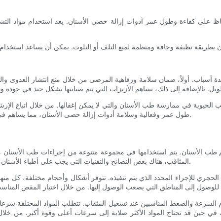
دة أسباب. أولاً، ضمان سلامة ورفاهية المرضى من خلال منع انتشار العدوى والت
نب الحيوية في ممارسة طب الأسنان والتي لا يمكن إغفالها. من خلال اتباع الإ
طول عمر وفعالية وسلامة أدوات إزالة حصى الأسنان، مما يساهم في نهاية المطاف في نجاح الإجراءات الطبية في طب الأسنان بشكل عام.
لم طب الأسنان. يتم استخدامها في مجموعة متنوعة من إجراءات طب الأسنان م
المثاقب، هناك بعض النصائح والتقنيات التي يجب على أطباء الأسنان أن يضعوها في الاعتبار لضمان حصولهم على أقصى استفادة من أدواتهم.
الحجري للإجراء المحدد الذي يتم تنفيذه. تتوفر أشكال وأحجام مختلفة، كل منها
دام السرعة والضغط المناسبين عند تشغيل المثقاب. تتطلب المواد المختلفة سرعا
 في حين قد تحتاج المواد الأكثر صلابة إلى سرعات أعلى وقوة أكبر. من خل