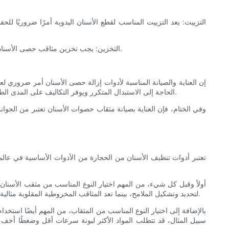
5. التخزين: يجب تخزين مثاقب حصى الأسنان بطريقة نظيفة وجافة ومنظمة لمنع التلف أو التلوث. يمكن أن يساعد استخدام كتل أو منظمات مخصصة في إبقاء الأزيز منظمًا وسهل الوصول إليه.
إن العناية والصيانة المناسبة لأدوات إزالة حصى الأسنان أمر ضروري لع
الحاجة إلى الاستبدال المتكرر ويوفر التكاليف على المدى الطويل. بالإضافة إلى ذلك، تساهم الأزيزات التي يتم صيانتها بشكل جيد في جودة ودقة إجراءات طب الأسنان، مما يؤدي إلى نتائج أفضل للمرضى ورضاهم.
وفي الختام، فإن العناية بصيانة مثقاب حصوات الأسنان تعتبر من الجوا
تعتبر أدوات تنظيف الأسنان من الحجارة من الأدوات الأساسية في عا
أولاً وقبل كل شيء، من المهم اختيار النوع المناسب من مثقب الأسنان 
لتحديد وتشكيل الملامح، بينما تعد المثاقب المخروطية المقلوبة مثالية للوصول إلى المناطق التي يصعب الوصول إليها. من خلال اختيار المقص المناسب للمهمة، يمكن لمحترفي الأسنان ضمان دقة وكفاءة أفضل في عملهم.
بالإضافة إلى اختيار النوع المناسب من المثقاب، من المهم أيضًا استخ
سبيل المثال، قد تتطلب المواد الأكثر ليونة سرعات أقل وضغطًا أخف،