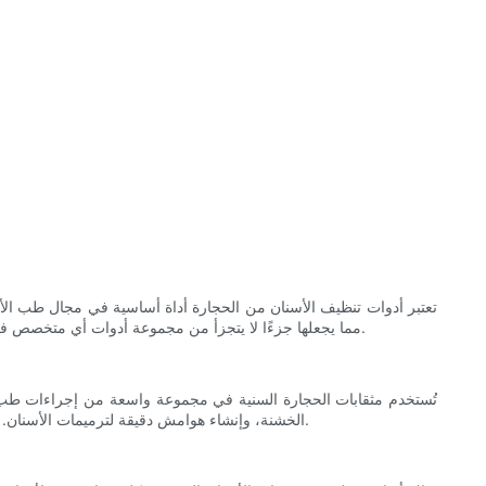
تعتبر أدوات تنظيف الأسنان من الحجارة أداة أساسية في مجال طب الأس
مما يجعلها جزءًا لا يتجزأ من مجموعة أدوات أي متخصص في طب الأسنان. في هذا الدليل الشامل، سنتعرف على كل ما تحتاج إلى معرفته حول مثقاب حصوات الأسنان، بما في ذلك استخداماته وأنواعه وصيانته.
تُستخدم مثقابات الحجارة السنية في مجموعة واسعة من إجراءات طب ال
الخشنة، وإنشاء هوامش دقيقة لترميمات الأسنان. بالإضافة إلى ذلك، تعتبر أدوات حفر الأسنان ضرورية لإنشاء نقاط وصول أثناء إجراءات علاج لب الأسنان ولقطع الأنسجة الصلبة مثل مينا الأسنان والعاج.