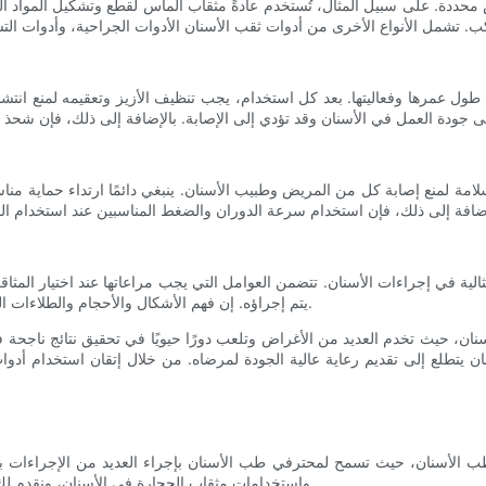
حددة. على سبيل المثال، تُستخدم عادةً مثقاب الماس لقطع وتشكيل المواد الصل
 طول عمرها وفعاليتها. بعد كل استخدام، يجب تنظيف الأزيز وتعقيمه لمنع انتشار 
مة لمنع إصابة كل من المريض وطبيب الأسنان. ينبغي دائمًا ارتداء حماية مناس
الية في إجراءات الأسنان. تتضمن العوامل التي يجب مراعاتها عند اختيار المثاقب
يتم إجراؤه. إن فهم الأشكال والأحجام والطلاءات المختلفة للقواطع مهم أيضًا في اتخاذ الاختيار الصحيح لكل حالة على حدة.
أسنان، حيث تخدم العديد من الأغراض وتلعب دورًا حيويًا في تحقيق نتائج ناجحة
ن يتطلع إلى تقديم رعاية عالية الجودة لمرضاه. من خلال إتقان استخدام أدوا
 طب الأسنان، حيث تسمح لمحترفي طب الأسنان بإجراء العديد من الإجراءات 
واستخدامات مثقاب الحجارة في الأسنان، ونقدم لك كل ما تحتاج إلى معرفته حول هذه الأدوات الأساسية في طب الأسنان.