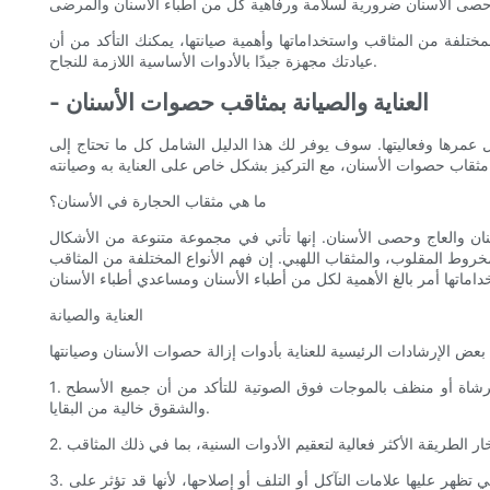
مختلفة من المثاقب واستخداماتها وأهمية صيانتها، يمكنك التأكد من أن
عيادتك مجهزة جيدًا بالأدوات الأساسية اللازمة للنجاح.
- العناية والصيانة بمثاقب حصوات الأسنان
عمرها وفعاليتها. سوف يوفر لك هذا الدليل الشامل كل ما تحتاج إلى
ما هي مثقاب الحجارة في الأسنان؟
ان والعاج وحصى الأسنان. إنها تأتي في مجموعة متنوعة من الأشكال
روط المقلوب، والمثقاب اللهبي. إن فهم الأنواع المختلفة من المثاقب
العناية والصيانة
1. التنظيف: بعد كل استخدام، يجب تنظيف مثاقب حصى الأسنان جيدًا لإزالة أي حطام أو طبقة لويحية أو تراكم للمواد. يمكن القيام بذلك باستخدام فرشاة أو منظف بالموجات فوق الصوتية للتأكد من أن جميع الأسطح
والشقوق خالية من البقايا.
3. التفتيش: يعد الفحص المنتظم لأدوات تنظيف حصوات الأسنان أمرًا بالغ الأهمية لتحديد أي علامات تآكل أو تلف أو تلوث. يجب التخلص من الأزيزات التي تظهر عليها علامات التآكل أو التلف أو إصلاحها، لأنها قد تؤثر على