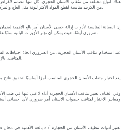
هناك أنواع مختلفة من مثقاب الأسنان الحجري، كل منها مصمم لأغراض م
من الكربيد مناسبة لقطع المواد الأكثر ليونة مثل العاج والمركب. تشمل الأنواع الأخرى من أدوات ثقب الأسنان الأدوات الجراحية، وأدوات التشطيب، وأدوات التلميع، ولكل منها وظيفة فريدة في مجال طب الأسنان.
إن الصيانة المناسبة لأدوات إزالة حصى الأسنان أمر بالغ الأهمية لضمان
ضروري أيضًا، حيث يمكن أن تؤثر الأزيزات البالية سلبًا على جودة العمل في الأسنان وقد تؤدي إلى الإصابة. بالإضافة إلى ذلك، فإن شحذ وإعادة تشكيل المثاقب عند الضرورة أمر مهم للحفاظ على كفاءة القطع.
عند استخدام مثاقب الأسنان الحجرية، من الضروري اتخاذ احتياطات السلا
المثاقب. بالإضافة إلى ذلك، فإن استخدام سرعة الدوران والضغط المناسبين عند استخدام المثاقب أمر بالغ الأهمية لمنع أي ضرر لبنية الأسنان والأنسجة المحيطة بها.
يعد اختيار مثقاب الأسنان الحجري المناسب أمرًا أساسيًا لتحقيق نتائج مث
وفي الختام، تعتبر مثاقب الأسنان الحجرية أداة لا غنى عنها في طب ال
ومعايير الاختيار لمثاقب حصوات الأسنان أمر ضروري لأي أخصائي أسنا
تعتبر أدوات تنظيف الأسنان من الحجارة أداة بالغة الأهمية في مجال