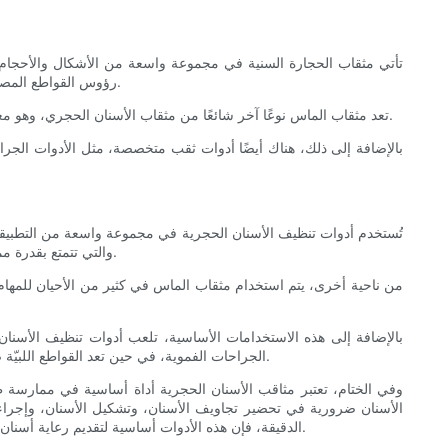
تأتي مثقاب الحجارة السنية في مجموعة واسعة من الأشكال والأحجام وا
رؤوس القواطع المصنوعة من الكربيد بأشكال مختلفة، مثل المستديرة، واللهبية، والكمثرى، والشق، مما يسمح لمحترفي طب الأسنان بتحقيق تأثيرات قطع وتشكيل مختلفة.
تعد مثقاب الماس نوعًا آخر شائعًا من مثقاب الأسنان الحجري، وهو معروف بقدرته الفائقة على القطع وأدائه طويل الأمد. تعتبر هذه المثاقب مثالية لمهام مثل تحضير الأسنان للتاج والقشور، وكذلك لأعمال التفاصيل الدقيقة.
بالإضافة إلى ذلك، هناك أيضًا أدوات ثقب متخصصة، مثل الأدوات الجر
تُستخدم أدوات تنظيف الأسنان الحجرية في مجموعة واسعة من التطبيقات
والتي تتمتع بقدرة ممتازة على القطع، في تحضير التجاويف وإزالة بنية الأسنان. كما أنها فعالة في تشكيل وتحديد محيط المواد السنية مثل الراتنجات المركبة والملغم السني.
من ناحية أخرى، يتم استخدام مثقاب الماس في كثير من الأحيان للمهام ال
بالإضافة إلى هذه الاستخدامات الأساسية، تلعب أدوات تنظيف الأسنان أ
الجراحات الفموية، في حين تعد القواطع اللبيّة ضرورية للوصول إلى قنوات الجذر وتشكيلها. من ناحية أخرى، يتم استخدام أدوات تقويم الأسنان لضبط وإنهاء أطقم الأسنان مثل أطقم الأسنان والتيجان.
وفي الختام، تعتبر مثاقب الأسنان الحجرية أداة أساسية في ممارسة 
الأسنان ضرورية في تحضير تجاويف الأسنان، وتشكيل الأسنان، وإجراءا
الدقيقة، فإن هذه الأدوات أساسية لتقديم رعاية أسنان عالية الجودة. من خلال فهم الأنواع المختلفة واستخدامات مثقاب حصى الأسنان، يمكن لمحترفي الأسنان تحسين مهاراتهم وتقديم نتائج أفضل لمرضاهم.