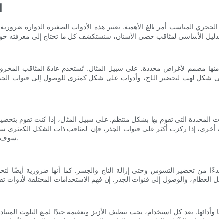
-
ن الحجري المناسب أمر بالغ الأهمية. تعتبر هذه الأدوات الصغيرة الدوارة ضرور
نها مصمم لأغراض محددة. على سبيل المثال، تُستخدم عادةً المثاقب المخرو
على شكل لهب لتحضير التاج، وأدوات على شكل كمثرى للوصول إلى قنوات الجذر،
ات المحددة التي تقوم بها بشكل منتظم. على سبيل المثال، إذا كنت تقوم بتحض
 أخرى، إذا ركزت أكثر على قنوات الجذر، فإن المثاقب ذات الشكل الكمثري ستك
سوف يساعدك على اتخاذ قرارات مستنيرة عند اختيار مثقاب حصوات الأسنان.
ًا من تحضير التسوس وحتى إزالة التاج والجسر. كما أنها ضرورية أيضًا لتح
دائها. بعد كل استخدام، يجب تنظيف الأزيز وتعقيمه جيدًا لمنع التلوث المتبادل