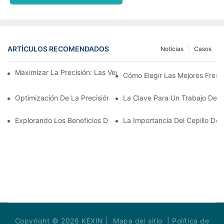
ARTÍCULOS RECOMENDADOS
Noticias
Casos
Maximizar La Precisión: Las Ventajas De Usar Fresas De Zirconi
Cómo Elegir Las Mejores Fresa
Optimización De La Precisión Y La Eficiencia Con Fresas CAD 
La Clave Para Un Trabajo Den
Explorando Los Beneficios De Las Fresas Dentales En La Odont
La Importancia Del Cepillo De 
Copyright © 2026 KEXIN |
Mapa del sitio
|
Política de