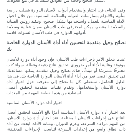
بشكل صحيح وخالية من العوائق سيساعد في منع الحوادث.
وفي الختام، فإن اختيار واستخدام أدوات الأسنان الدوارة يتطلب دراسة
متأنية والالتزام بممارسات الصيانة والسلامة المناسبة. من خلال اختيار
الأداة المناسبة للعمل، واستخدامها بشكل صحيح، وتنفيذ روتين الصيانة
والسلامة المنتظم، يمكن لمحترفي طب الأسنان ضمان فعالية وسلامة
أدواتهم الدوارة في طب الأسنان لسنوات قادمة.
نصائح وحيل متقدمة لتحسين أداء أداة الأسنان الدوارة الخاصة
بك
عندما يتعلق الأمر بإجراءات طب الأسنان، فإن وجود أداة دوارة للأسنان
موثوقة وعالية الأداء أمر ضروري لتحقيق نتائج دقيقة وفعالة. سواء كنت
محترفًا متمرسًا أو مبتدئًا، هناك نصائح وحيل متقدمة يمكنها مساعدتك
في تحقيق أقصى قدر من أداء أداة الأسنان الدوارة الخاصة بك. في هذا
الدليل الشامل، سنغطي كل ما تحتاج إلى معرفته حول اختيار أداة
دوارة للأسنان واستخدامها، ونقدم تقنيات متقدمة لتحقيق أقصى
استفادة من هذه القطعة المهمة من المعدات.
اختيار أداة دوارة الأسنان المناسبة
يعد اختيار أداة دوارة الأسنان المناسبة أمرًا بالغ الأهمية لتحقيق أفضل
النتائج في إجراءات الأسنان المختلفة. عند اختيار أداة دوارة للأسنان،
من المهم مراعاة السرعة، وعزم الدوران، ومتانة الأداة. ابحث عن أداة
ذات نطاق واسع من إعدادات السرعة لتناسب الإجراءات المختلفة،