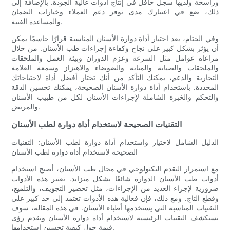
وراسخة ولديها سجل حافل في إنتاج أدوات عالية الجودة. بالإضافة إلى
ذلك، ضع في اعتبارك مدى توفر دعم العملاء وخيارات الضمان
والمساعدة الفنية.
وفي الختام، يعد اختيار أداة دوارة الأسنان المناسبة قرارًا حاسمًا يمكن
أن يؤثر بشكل كبير على نجاح وكفاءة إجراءات طب الأسنان. من خلال
مراعاة عوامل مثل السرعة وعزم الدوران وبيئة العمل والملحقات
والملحقات والصيانة والمتانة والضوضاء والاهتزاز وسمعة العلامة
التجارية والدعم، يمكنك التأكد من أنك تختار أفضل أداة لاحتياجاتك
المحددة. باستخدام أداة دوارة الأسنان الصحيحة، يمكنك تحسين الدقة
والتحكم والخبرة الشاملة لإجراءات الأسنان لكل من طبيب الأسنان
والمريض.
التقنيات الصحيحة لاستخدام أداة دوارة لطب الأسنان
الدليل الشامل لاختيار واستخدام أداة دوارة لطب الأسنان: التقنيات
الصحيحة لاستخدام أداة دوارة لطب الأسنان
مع استمرار التقدم التكنولوجي في مجال طب الأسنان، أصبح استخدام
أدوات طب الأسنان الدوارة شائعًا بشكل متزايد. تعتبر هذه الأدوات
ضرورية لإجراء العديد من الإجراءات، مثل تحضير التجويف، والتلميع،
وقطع التاج. ومع ذلك، فإن فعالية هذه الأدوات تعتمد إلى حد كبير على
التقنيات المناسبة التي يستخدمها أطباء الأسنان. في هذه المقالة، سوف
نستكشف التقنيات الرئيسية لاستخدام أداة دوارة الأسنان ونقدم رؤى
قيمة حول كيفية تحسين استخدامها.