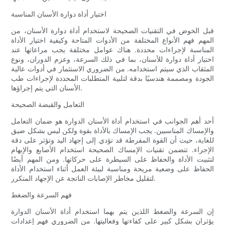
اختيار أداة دوارة الأسنان المناسبة
قبل الخوض في التقنيات الصحيحة لاستخدام أداة دوارة الأسنان، من
المهم فهم الأنواع المختلفة من الأدوات المتاحة وكيفية اختيار الأداة
المناسبة لإجراءات محددة. هناك عوامل مختلفة يجب مراعاتها عند
اختيار أداة دوارة للأسنان، بما في ذلك السرعة، وعزم الدوران، ونوع
المثقاب الذي سيتم استخدامه. من الضروري الاستثمار في أدوات عالية
الجودة ومصممة هندسيًا بدقة لتلبية المتطلبات المحددة لإجراءات طب
الأسنان التي يتم إجراؤها.
التعامل والقبضة الصحيحة
أحد أهم الجوانب في استخدام أداة الأسنان الدوارة هو ضمان التعامل
والإمساك المناسبين. يجب الإمساك بالأداة بقوة ولكن ليس بشكل ضيق
للغاية، حيث أن القوة المفرطة قد تؤدي إلى إجهاد اليد وتؤثر على دقة
الإجراء. تتضمن تقنيات الإمساك الصحيحة استخدام الأصابع والإبهام
لتثبيت الأداة والحفاظ على السيطرة على حركاتها. ومن المهم أيضًا
الحفاظ على وضعية مريحة ومناسبة لبيئة العمل أثناء استخدام الأداة
لتقليل مخاطر الإصابات الناتجة عن الإجهاد المتكرر.
فهم السرعة والضغط
إن السرعة والضغط اللذين يتم بهما استخدام أداة الأسنان الدوارة
يؤثران بشكل كبير على كفاءتها وفعاليتها. من الضروري فهم إعدادات