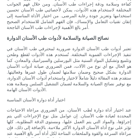
كفاءة وسلامة ودقة إجراءات طب الأسنان. ومن خلال فهم الجوانب
المختلفة لاستخدام هذه الأدوات، يمكن لأخصائيي طب الأسنان تحسين
استخدامها وتعزيز جودة رعاية المرضى. من اختيار الأداة المناسبة إلى
إتقان تقنيات التعامل والإمساك، فإن الفهم الشامل للاستخدام الصحيح
أمر بالغ الأهمية لإجراءات طب الأسنان الناجحة.
نصائح الصيانة والسلامة لأدوات طب الأسنان الدوارة
تعتبر أدوات طب الأسنان الدوارة ضرورية لمحترفي طب الأسنان في
تنفيذ الإجراءات الفموية المختلفة. تُستخدم هذه الأدوات لقطع وطحن
وتلميع وتشكيل المواد السنية مثل البورسلين والسيراميك والمعادن. كما
هو الحال مع أي نوع من الآلات، فمن الضروري صيانة أدوات الأسنان
الدوارة بشكل صحيح وضمان سلامتها لضمان طول عمرها وفعاليتها.
ستقدم هذه المقالة دليلاً شاملاً لاختيار واستخدام أدوات الأسنان الدوارة،
مع توفير نصائح الصيانة والسلامة لضمان التشغيل السلس وسلامة هذه
الأدوات الأسنان الهامة.
اختيار أداة دوارة الأسنان المناسبة
عند اختيار أداة دوارة لطب الأسنان، من الضروري مراعاة الاحتياجات
المحددة لعيادة طب الأسنان. إن عوامل مثل نوع الإجراءات التي يتم
إجراؤها، والمواد التي يتم العمل عليها، ومستوى الدقة المطلوبة، كلها
تؤثر على نوع أداة الأسنان الدوارة الأكثر ملاءمة. بالإضافة إلى ذلك، فإن
مراعاة السرعة والقوة والملحقات المتاحة لكل أداة أمر بالغ الأهمية عند