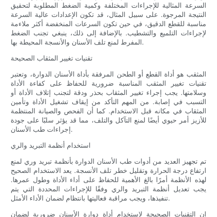
السرعة المثالية للإجراءات المختلفة وكمية الضغط المطلوبة لتحقيق
النتيجة المرجوة. على سبيل المثال، قد تكون الإعدادات عالية السرعة
مناسبة للقطع الدقيق، في حين تكون السرعات المنخفضة أكثر ملاءمة
لإجراءات التلميع والتشطيب. بالإضافة إلى ذلك، ينبغي تجنب الضغط
المفرط لمنع تلف الأسنان والأنسجة المحيطة بها.
تقنيات تغيير المثقاب الصحيحة
المثقب هو أداة القطع أو الطحن المرفقة بأداة الأسنان الدوارة، وتعتبر
تقنيات تغيير المثقب المناسبة ضرورية للحفاظ على كفاءة الأداة
وسلامتها. يجب إجراء تغيير المثقاب بحذر ودقة لتجنب إتلاف الأداة أو
التسبب في إصابة. من المهم التأكد من إيقاف تشغيل الأداة وتأمين
المثقاب في مكانه قبل الاستخدام. كما أن الفحص والصيانة المنتظمة
للأزيز أمر حيوي أيضًا لمنع التآكل والتلف، مما قد يؤثر سلبًا على جودة
إجراءات طب الأسنان.
استخدام أنظمة التبريد والري
تم تجهيز العديد من أدوات طب الأسنان الدوارة بأنظمة تبريد وري لمنع
ارتفاع درجة الحرارة وتقليل خطر تلف الأنسجة. يعد الاستخدام الصحيح
لهذه الأنظمة أمرًا بالغ الأهمية للحفاظ على أداء الأداة وطول عمرها.
يجب تعديل أنظمة التبريد والري وفقًا للإجراءات المحددة التي يتم
تنفيذها، ويجب مراقبة فعاليتها بانتظام لضمان الأداء الأمثل.
إن التقنيات الصحيحة لاستخدام أداة دوارة الأسنان ضرورية لضمان