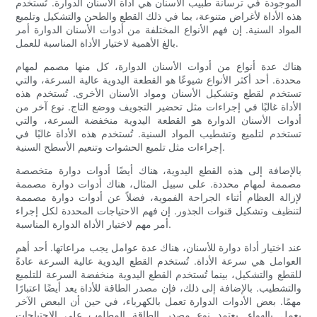
الموجودة في ترسانة طبيب الأسنان هي أداة الأسنان الدوارة. تُستخدم
هذه الأداة لأغراض متنوعة، بما في ذلك القطع والطحن والتشكيل وتلميع
المواد السنية. إن فهم الأنواع المختلفة من أدوات الأسنان الدوارة أمر
بالغ الأهمية لاختيار الأداة المناسبة للعمل.
هناك عدة أنواع من أدوات الأسنان الدوارة، كل منها مصمم لمهام
محددة. أحد أكثر الأنواع شيوعًا هو القطعة اليدوية عالية السرعة، والتي
تستخدم لقطع وتشكيل الأسنان ومواد الأسنان الأخرى. تُستخدم هذه
الأداة غالبًا في إجراءات مثل تحضير التجويف ووضع التاج. نوع آخر من
أدوات الأسنان الدوارة هو القطعة اليدوية منخفضة السرعة، والتي
تستخدم لتلميع وتشطيب المواد السنية. تُستخدم هذه الأداة غالبًا في
إجراءات مثل تلميع الحشوات وتنعيم الأسطح السنية.
بالإضافة إلى هذه القطع اليدوية، هناك أيضًا أدوات دوارة متخصصة
مصممة لمهام محددة. على سبيل المثال، هناك أدوات دوارة مصممة
لإزالة العظام أثناء الجراحة الفموية، فضلاً عن أدوات دوارة مصممة
لتنظيف وتشكيل قنوات الجذور. إن فهم الاحتياجات المحددة لكل إجراء
أمر مهم لاختيار الأداة الدوارة المناسبة.
عند اختيار أداة دوارة للأسنان، هناك عدة عوامل يجب مراعاتها. أحد أهم
العوامل هي سرعة الأداة. تُستخدم القطع اليدوية عالية السرعة عادةً
للقطع والتشكيل، بينما تُستخدم القطع اليدوية منخفضة السرعة للتلميع
والتشطيب. بالإضافة إلى ذلك، فإن مصدر الطاقة للأداة يعد أيضًا اعتبارًا
مهمًا. بعض الأدوات الدوارة تعمل بالكهرباء، في حين أن البعض الآخر
يعمل بالهواء. يعتمد نوع مصدر الطاقة المطلوب على الاحتياجات