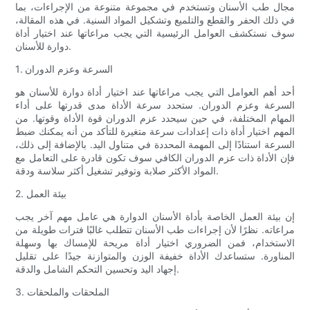
مجال طب الأسنان وتستخدم في مجموعة متنوعة من الإجراءات، بما
في ذلك الحفر والقطع والتلميع وتشكيل المواد السنية. في هذه المقالة،
سوف نستكشف العوامل الرئيسية التي يجب مراعاتها عند اختيار أداة
دوارة للأسنان.
1. السرعة وعزم الدوران
أحد أهم العوامل التي يجب مراعاتها عند اختيار أداة دوارة للأسنان هو
السرعة وعزم الدوران. ستحدد سرعة الأداة مدى قدرتها على أداء
المهام المختلفة، في حين سيحدد عزم الدوران قوة الأداة وقوتها. من
المهم اختيار أداة ذات إعدادات سرعة متغيرة للتأكد من أنه يمكنك ضبط
السرعة استنادًا إلى المهمة المحددة في متناول اليد. بالإضافة إلى ذلك،
فإن الأداة ذات عزم الدوران الكافي سوف تكون قادرة على التعامل مع
المواد الأكثر صلابة وتوفير تشغيل أكثر سلاسة ودقة.
2. بيئة العمل
إن بيئة العمل الخاصة بأداة الأسنان الدوارة هي عامل مهم آخر يجب
مراعاته. نظرًا لأن إجراءات طب الأسنان تتطلب غالبًا فترات طويلة من
الاستخدام، فمن الضروري اختيار أداة مريحة للإمساك بها وسهلة
المناورة. ستساعدك الأداة خفيفة الوزن والمتوازنة جيدًا على تقليل
إجهاد اليد وتحسين التحكم الشامل والدقة.
3. الملحقات والملحقات