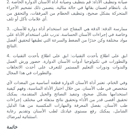
2. صيانة وتنظيف الأداة: قم بتنظيف وصيانة أداة الأسنان الدوارة الخاصة
بك بانتظام لضمان بقائها في حالة مثالية. يتضمن ذلك تشحيم الأجزاء
المتحركة بشكل صحيح، وتنظيف الحطام من المرفقات، والتحقق من
أي علامات تآكل أو تلف.
3. ممارسة الدقة: الدقة هي المفتاح عند استخدام أداة دوارة للأسنان،
وخاصة في إجراءات الأسنان الحساسة. تدرب على استخدام الأداة على
مواد مختلفة وكن حذرًا من الضغط والسرعة التي تطبقها لتحقيق أفضل
النتائج.
4. ابق على اطلاع بأحدث التقنيات: ابق على اطلاع بأحدث التقنيات
والتطورات في تكنولوجيا أدوات الأسنان الدوارة. حضور ورش العمل
والندوات ودورات التعليم المستمر للتعرف على أحدث الاتجاهات
والتطورات في هذا المجال.
وفي الختام، تعتبر أداة الأسنان الدوارة قطعة أساسية من المعدات لأي
متخصص في طب الأسنان. من خلال اختيار الأداة المناسبة، وفهم كيفية
استخدامها بشكل صحيح، وتنفيذ النصائح والحيل المتقدمة، يمكنك
تحقيق أقصى قدر من الأداء وتحقيق نتائج مذهلة في مختلف إجراءات
طب الأسنان. بفضل المعرفة والمهارات المكتسبة من هذا الدليل
الشامل، يمكنك رفع مستوى عيادتك لطب الأسنان وتقديم رعاية
استثنائية لمرضاك.
خاتمة