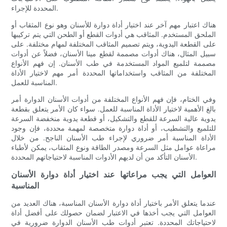
المحددة للإجراء.
هناك اعتبار مهم آخر عند اختيار أداة دوارة للأسنان وهو نوع المثقاب أو
الملحق المستخدم. المثاقب هي أدوات القطع أو الطحن التي يتم تركيبها
على القطعة اليدوية، ويتم تصميم المثاقب المختلفة لمهام مختلفة. على
سبيل المثال، هناك أدوات مصممة لقطع مينا الأسنان، فضلاً عن أدوات
مصممة لتلميع المواد المستخدمة في طب الأسنان. إن فهم الأنواع
المختلفة من المثاقب واستخداماتها المحددة أمر مهم لاختيار الأداة
المناسبة للعمل.
وفي الختام، فإن فهم الأنواع المختلفة من أدوات الأسنان الدوارة أمر
بالغ الأهمية لاختيار الأداة المناسبة للعمل. سواء كان الأمر يتعلق بقطعة
يدوية عالية السرعة للقطع والتشكيل، أو قطعة يدوية منخفضة السرعة
للتلميع والتشطيب، أو أداة دوارة متخصصة لمهمة محددة، فإن وجود
الأداة المناسبة أمر ضروري لإجراء طب الأسنان الناجح. من خلال
مراعاة عوامل مثل السرعة ومصدر الطاقة ونوع المثقاب، يمكن لأطباء
الأسنان التأكد من أن لديهم الأدوات المناسبة لاحتياجاتهم المحددة.
العوامل التي يجب مراعاتها عند اختيار أداة دوارة الأسنان
المناسبة
عندما يتعلق الأمر باختيار أداة دوارة الأسنان المناسبة، هناك العديد من
العوامل التي يجب أخذها في الاعتبار لضمان حصولك على أفضل أداة
لاحتياجاتك المحددة. تعتبر أدوات طب الأسنان الدوارة ضرورية في