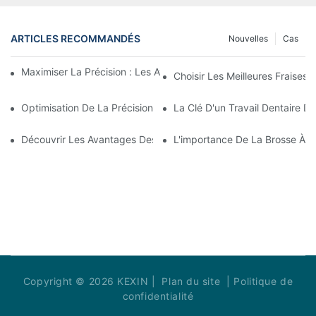
ARTICLES RECOMMANDÉS
Nouvelles
Cas
Maximiser La Précision : Les Avantages Des Fraises En Zircone
Choisir Les Meilleures Fraises 
Optimisation De La Précision Et De L'efficacité Avec Les Frais
La Clé D'un Travail Dentaire D
Découvrir Les Avantages Des Fraises Dentaires En Dentisterie 
L'importance De La Brosse À Pol
Copyright © 2026 KEXIN |
Plan du site
|
Politique de
confidentialité