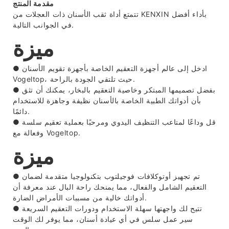
مقدمة المنتج
تتمتع أداة ثقب الأسنان ذات العجلات من KENXIN بأداء أفضل
في الجوانب التالية.
ميزة
● ادخل إلى عالم أجهزة التعقيم الخاصة بأجهزة تقويم الأسنان
Vogeltop، حيث تلتقي الجودة بالراحة.
بفضل تصميمها المبتكر وخاصية التعقيم بالبخار، يمكنك أن تثق
●
بأن أدواتك الطبية الخاصة بالأسنان نظيفة وجاهزة للاستخدام
دائمًا.
قل وداعًا لمتاعب التنظيف اليدوي ومرحبًا بعملية تعقيم سلسة
●
وفعالة مع Vogeltop.
ميزة
● تم تجهيز أوتوكلافات فوجيلتوب بتكنولوجيا متقدمة لضمان
التعقيم الشامل والفعال، مما يمنحك راحة البال عند معرفة أن
أدواتك خالية من مسببات الأمراض الضارة.
تتيح لك واجهتها سهلة الاستخدام ودورات التعقيم السريعة
●
سير عمل سلس في أي عيادة أسنان، مما يوفر لك الوقت