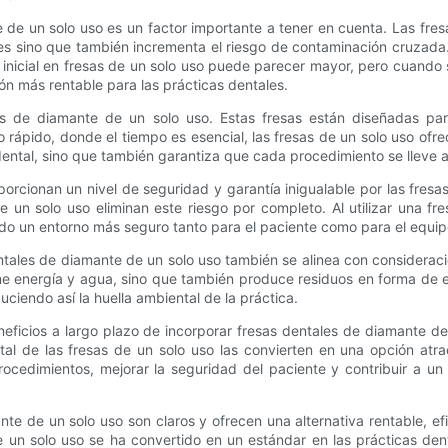
e de un solo uso es un factor importante a tener en cuenta. Las fres
es sino que también incrementa el riesgo de contaminación cruzada. C
 inicial en fresas de un solo uso puede parecer mayor, pero cuando 
ón más rentable para las prácticas dentales.
ales de diamante de un solo uso. Estas fresas están diseñadas pa
o rápido, donde el tiempo es esencial, las fresas de un solo uso of
dental, sino que también garantiza que cada procedimiento se lleve a
rcionan un nivel de seguridad y garantía inigualable por las fresas
 un solo uso eliminan este riesgo por completo. Al utilizar una fr
 un entorno más seguro tanto para el paciente como para el equip
dentales de diamante de un solo uso también se alinea con considera
me energía y agua, sino que también produce residuos en forma de em
uciendo así la huella ambiental de la práctica.
eficios a largo plazo de incorporar fresas dentales de diamante de un
ental de las fresas de un solo uso las convierten en una opción atr
procedimientos, mejorar la seguridad del paciente y contribuir a 
te de un solo uso son claros y ofrecen una alternativa rentable, efic
de un solo uso se ha convertido en un estándar en las prácticas den