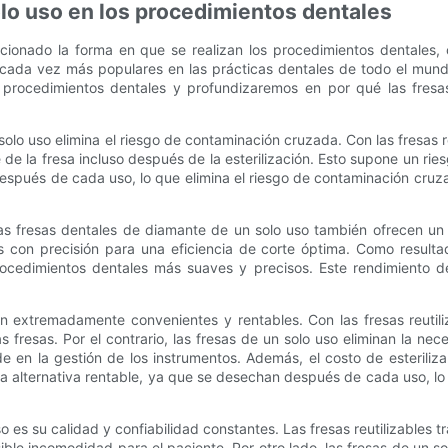
olo uso en los procedimientos dentales
ionado la forma en que se realizan los procedimientos dentales, o
 cada vez más populares en las prácticas dentales de todo el mund
os procedimientos dentales y profundizaremos en por qué las fres
olo uso elimina el riesgo de contaminación cruzada. Con las fresas re
de la fresa incluso después de la esterilización. Esto supone un rie
espués de cada uso, lo que elimina el riesgo de contaminación cruza
s fresas dentales de diamante de un solo uso también ofrecen un 
s con precisión para una eficiencia de corte óptima. Como resulta
rocedimientos dentales más suaves y precisos. Este rendimiento d
 extremadamente convenientes y rentables. Con las fresas reutiliza
s fresas. Por el contrario, las fresas de un solo uso eliminan la ne
e en la gestión de los instrumentos. Además, el costo de esteriliz
a alternativa rentable, ya que se desechan después de cada uso, lo
o es su calidad y confiabilidad constantes. Las fresas reutilizables 
ible incomodidad para el paciente. Por otro lado, las fresas de un s