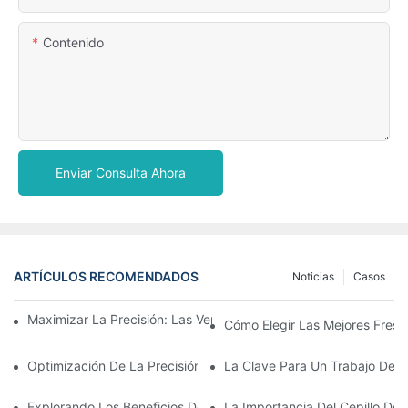
Contenido
Enviar Consulta Ahora
ARTÍCULOS RECOMENDADOS
Noticias
Casos
Maximizar La Precisión: Las Ventajas De Usar Fresas De Zirconi
Cómo Elegir Las Mejores Fresa
Optimización De La Precisión Y La Eficiencia Con Fresas CAD 
La Clave Para Un Trabajo Den
Explorando Los Beneficios De Las Fresas Dentales En La Odont
La Importancia Del Cepillo De 