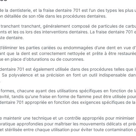
e la dentisterie, et la fraise dentaire 701 est l'un des types les plu
on détaillée de son rôle dans les procédures dentaires.
un tranchant tranchant, généralement composé de particules de carbu
ents et les os lors des interventions dentaires. La fraise dentaire 7
te dentaire.
t d’éliminer les parties cariées ou endommagées d’une dent en vue d’
ant que la dent est correctement nettoyée et prête à être restaurée.
ise en place d'obturations ou de couronnes.
 dentaire 701 est également utilisée dans des procédures telles que 
s. Sa polyvalence et sa précision en font un outil indispensable d
.
et formes, chacune ayant des utilisations spécifiques en fonction de
vité, tandis qu'une fraise en forme de flamme peut être utilisée pour 
dentaire 701 appropriée en fonction des exigences spécifiques de la
iel de maintenir une technique et un contrôle appropriés pour minimis
pratique approfondies pour maîtriser les mouvements délicats et précis
t stérilisée entre chaque utilisation pour éviter toute contamination c