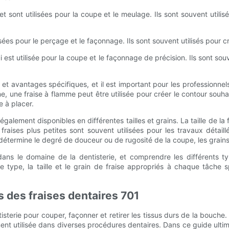
 sont utilisées pour la coupe et le meulage. Ils sont souvent utilis
lisées pour le perçage et le façonnage. Ils sont souvent utilisés pour
 est utilisée pour la coupe et le façonnage de précision. Ils sont souv
 et avantages spécifiques, et il est important pour les professionne
une fraise à flamme peut être utilisée pour créer le contour souhaité
e à placer.
galement disponibles en différentes tailles et grains. La taille de la 
raises plus petites sont souvent utilisées pour les travaux détaill
détermine le degré de douceur ou de rugosité de la coupe, les grains
l dans le domaine de la dentisterie, et comprendre les différents t
e type, la taille et le grain de fraise appropriés à chaque tâche 
s des fraises dentaires 701
ntisterie pour couper, façonner et retirer les tissus durs de la bouch
ent utilisée dans diverses procédures dentaires. Dans ce guide ultime