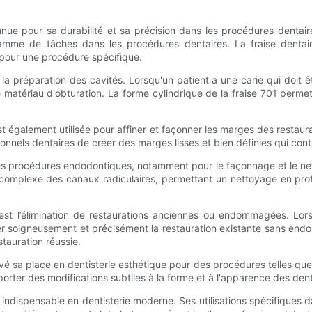
nnue pour sa durabilité et sa précision dans les procédures dentair
mme de tâches dans les procédures dentaires. La fraise dentaire
e pour une procédure spécifique.
 la préparation des cavités. Lorsqu'un patient a une carie qui doit êtr
 matériau d'obturation. La forme cylindrique de la fraise 701 permet
st également utilisée pour affiner et façonner les marges des restaura
onnels dentaires de créer des marges lisses et bien définies qui contri
les procédures endodontiques, notamment pour le façonnage et le nett
 complexe des canaux radiculaires, permettant un nettoyage en pro
est l’élimination de restaurations anciennes ou endommagées. Lors
tirer soigneusement et précisément la restauration existante sans end
stauration réussie.
uvé sa place en dentisterie esthétique pour des procédures telles qu
orter des modifications subtiles à la forme et à l'apparence des dents
t indispensable en dentisterie moderne. Ses utilisations spécifiques da