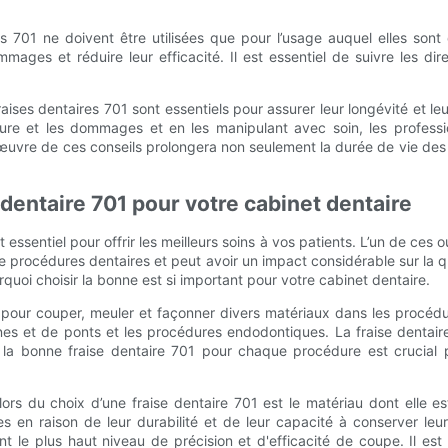
s 701 ne doivent être utilisées que pour l’usage auquel elles sont 
ages et réduire leur efficacité. Il est essentiel de suivre les di
aises dentaires 701 sont essentiels pour assurer leur longévité et le
usure et les dommages et en les manipulant avec soin, les professi
œuvre de ces conseils prolongera non seulement la durée de vie des 
 dentaire 701 pour votre cabinet dentaire
st essentiel pour offrir les meilleurs soins à vos patients. L’un de ces o
é de procédures dentaires et peut avoir un impact considérable sur la 
quoi choisir la bonne est si important pour votre cabinet dentaire.
isé pour couper, meuler et façonner divers matériaux dans les procéd
nes et de ponts et les procédures endodontiques. La fraise dentaire
la bonne fraise dentaire 701 pour chaque procédure est crucial pou
ors du choix d’une fraise dentaire 701 est le matériau dont elle es
res en raison de leur durabilité et de leur capacité à conserver l
nt le plus haut niveau de précision et d'efficacité de coupe. Il es