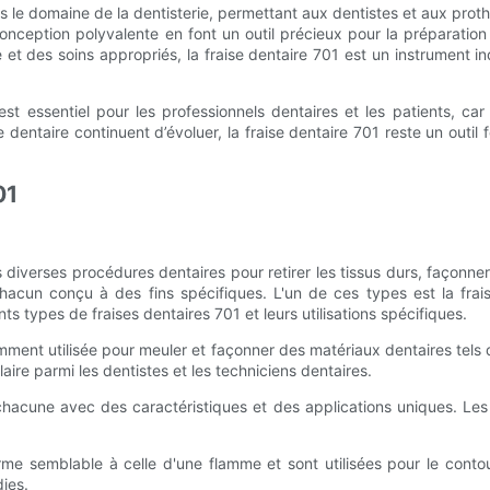
dans le domaine de la dentisterie, permettant aux dentistes et aux pr
conception polyvalente en font un outil précieux pour la préparation
et des soins appropriés, la fraise dentaire 701 est un instrument i
est essentiel pour les professionnels dentaires et les patients, c
 dentaire continuent d’évoluer, la fraise dentaire 701 reste un outil
01
ns diverses procédures dentaires pour retirer les tissus durs, façonner l
chacun conçu à des fins spécifiques. L'un de ces types est la frais
nts types de fraises dentaires 701 et leurs utilisations spécifiques.
mment utilisée pour meuler et façonner des matériaux dentaires tels q
laire parmi les dentistes et les techniciens dentaires.
1, chacune avec des caractéristiques et des applications uniques. Le
me semblable à celle d'une flamme et sont utilisées pour le conto
dies.