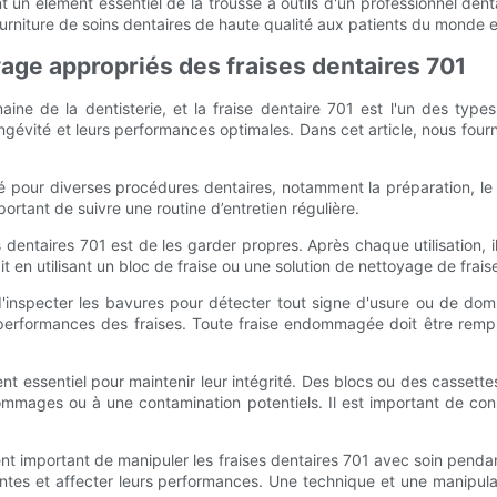
un élément essentiel de la trousse à outils d'un professionnel dentai
fourniture de soins dentaires de haute qualité aux patients du monde e
yage appropriés des fraises dentaires 701
aine de la dentisterie, et la fraise dentaire 701 est l'un des typ
ongévité et leurs performances optimales. Dans cet article, nous fourni
lisé pour diverses procédures dentaires, notamment la préparation, l
portant de suivre une routine d’entretien régulière.
s dentaires 701 est de les garder propres. Après chaque utilisation, i
it en utilisant un bloc de fraise ou une solution de nettoyage de frai
 d'inspecter les bavures pour détecter tout signe d'usure ou de dom
es performances des fraises. Toute fraise endommagée doit être rem
 essentiel pour maintenir leur intégrité. Des blocs ou des cassettes 
ommages ou à une contamination potentiels. Il est important de co
ent important de manipuler les fraises dentaires 701 avec soin pendant
ointes et affecter leurs performances. Une technique et une manipu