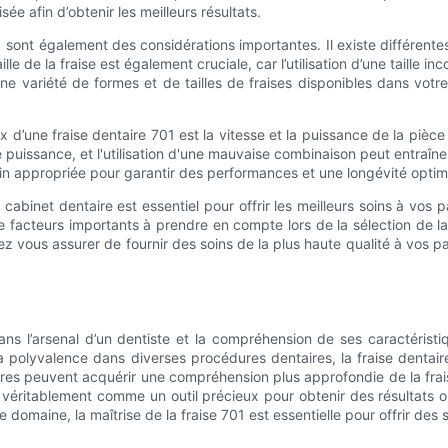
sée afin d’obtenir les meilleurs résultats.
 701 sont également des considérations importantes. Il existe différe
e de la fraise est également cruciale, car l’utilisation d’une taille
 une variété de formes et de tailles de fraises disponibles dans votr
’une fraise dentaire 701 est la vitesse et la puissance de la pièce à 
 puissance, et l'utilisation d'une mauvaise combinaison peut entraîn
main appropriée pour garantir des performances et une longévité optima
cabinet dentaire est essentiel pour offrir les meilleurs soins à vos p
t de facteurs importants à prendre en compte lors de la sélection de
z vous assurer de fournir des soins de la plus haute qualité à vos pa
dans l’arsenal d’un dentiste et la compréhension de ses caractéristiq
sa polyvalence dans diverses procédures dentaires, la fraise denta
aires peuvent acquérir une compréhension plus approfondie de la fra
gue véritablement comme un outil précieux pour obtenir des résultats
omaine, la maîtrise de la fraise 701 est essentielle pour offrir des 