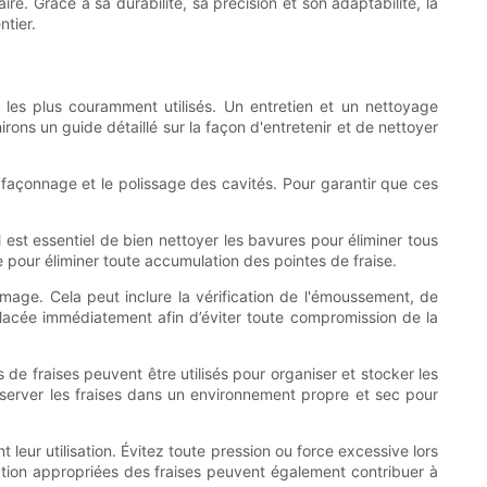
re. Grâce à sa durabilité, sa précision et son adaptabilité, la
ntier.
es les plus couramment utilisés. Un entretien et un nettoyage
rons un guide détaillé sur la façon d'entretenir et de nettoyer
e façonnage et le polissage des cavités. Pour garantir que ces
l est essentiel de bien nettoyer les bavures pour éliminer tous
se pour éliminer toute accumulation des pointes de fraise.
mage. Cela peut inclure la vérification de l'émoussement, de
placée immédiatement afin d’éviter toute compromission de la
de fraises peuvent être utilisés pour organiser et stocker les
nserver les fraises dans un environnement propre et sec pour
 leur utilisation. Évitez toute pression ou force excessive lors
lation appropriées des fraises peuvent également contribuer à