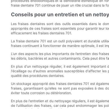
procédures endodontiques et la dentisterie esthétique en font 
fraise dentaire 701 continue de jouer un rôle crucial dans la 
Conseils pour un entretien et un netto
Les fraises dentaires sont des outils essentiels dans le dom
appropriés de ces fraises sont essentiels pour garantir leur l
efficacement les fraises dentaires 701.
La fraise dentaire 701 est un outil polyvalent et durable uti
fraises continuent à fonctionner de manière optimale, il est im
L’un des aspects les plus importants de l’entretien des fraise
les débris, bactéries et autres contaminants. Cela peut être fa
En plus d'un nettoyage régulier, il est également important
l'écaillage ou d'autres anomalies susceptibles d'affecter l
qualité des procédures dentaires.
Un stockage approprié des fraises dentaires 701 est également
fraises, garantissant qu'elles ne sont pas exposées à des d
éviter toute corrosion ou détérioration.
En plus de l'entretien et du nettoyage réguliers, il est égalem
de l'utilisation des fraises, car cela peut endommager les p