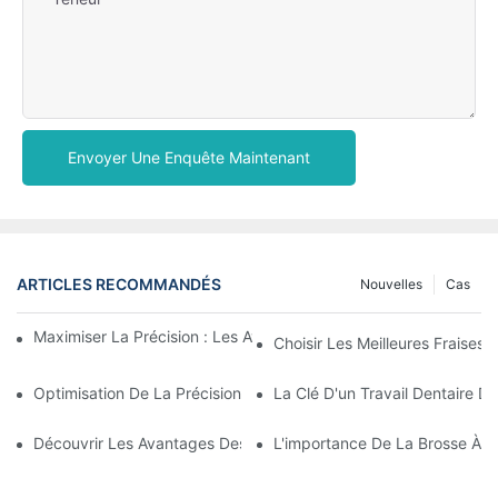
Envoyer Une Enquête Maintenant
ARTICLES RECOMMANDÉS
Nouvelles
Cas
Maximiser La Précision : Les Avantages Des Fraises En Zircone
Choisir Les Meilleures Fraises 
Optimisation De La Précision Et De L'efficacité Avec Les Frais
La Clé D'un Travail Dentaire D
Découvrir Les Avantages Des Fraises Dentaires En Dentisterie 
L'importance De La Brosse À Pol