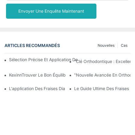
Envoyer Une Enquête Maintenant
ARTICLES RECOMMANDÉS
Nouvelles
Cas
Sélection Précise Et Application Des Instruments Chirurgicaux D
"Clé Orthodontique : Excellent
KexinnTrouver Le Bon Équilibre Entre Coût Et Qualité A Toujours
"Nouvelle Avancée En Orthodont
L'application Des Fraises Diamantées Dans La Technique De Déb
Le Guide Ultime Des Fraises D