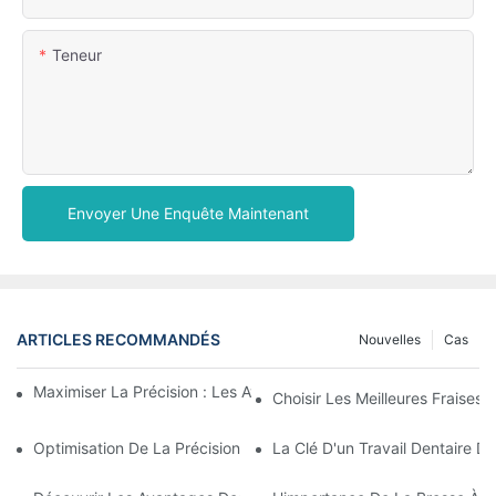
Teneur
Envoyer Une Enquête Maintenant
ARTICLES RECOMMANDÉS
Nouvelles
Cas
Maximiser La Précision : Les Avantages Des Fraises En Zircone
Choisir Les Meilleures Fraises 
Optimisation De La Précision Et De L'efficacité Avec Les Frais
La Clé D'un Travail Dentaire D