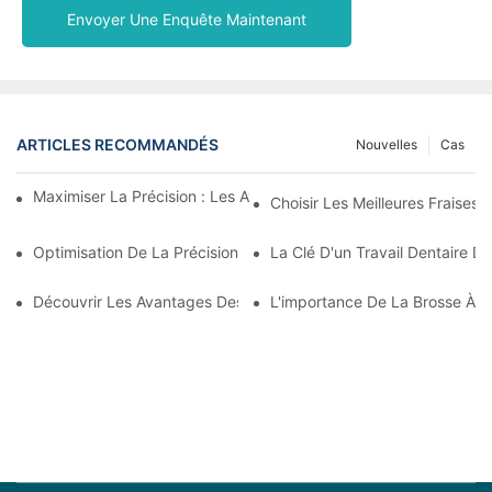
Envoyer Une Enquête Maintenant
ARTICLES RECOMMANDÉS
Nouvelles
Cas
Maximiser La Précision : Les Avantages Des Fraises En Zircone
Choisir Les Meilleures Fraises 
Optimisation De La Précision Et De L'efficacité Avec Les Frais
La Clé D'un Travail Dentaire D
Découvrir Les Avantages Des Fraises Dentaires En Dentisterie 
L'importance De La Brosse À Pol