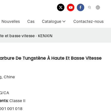
Nouvelles
Cas
Catalogue
Contactez-nous
te et basse vitesse - KENXIN
Carbure De Tungstène À Haute Et Basse Vitesse
, Chine
FG/CA
ments:
Classe II
001 001 018