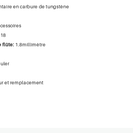
ntaire en carbure de tungstène
ccessoires
018
 flûte:
1.8millimètre
uler
ur et remplacement