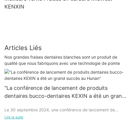
KENXIN
Articles Liés
Nos grandes fraises dentaires blanches sont un produit de
qualité que nous fabriquons avec une technologie de pointe
"La conférence de lancement de produits
dentaires bucco-dentaires KEXIN a été un grand
succès au Hunan"
Le 30 septembre 2024, une conférence de lancement de
produits bucco-dentaires de grande envergure s'est tenue
Lire la suite
avec succès au Hunan, qui a attiré une large attention dans
l'industrie. La série de produits bucco-dentaires innovants