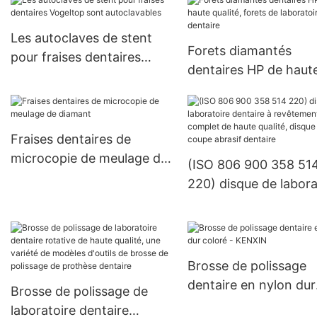
haute qualité, réglage de la
pierre dentaire,
Les autoclaves de stent
équipement de pierres
Forets diamantés
pour fraises dentaires
précieuses, tête de
dentaires HP de haut
Vogeltop sont
meulage et de polissage
qualité, forets de
autoclavables
laboratoire dentaire
Fraises dentaires de
microcopie de meulage de
(ISO 806 900 358 51
diamant
220) disque de labora
dentaire à revêtemen
complet de haute qual
disque de coupe abra
dentaire
Brosse de polissage
dentaire en nylon dur
Brosse de polissage de
coloré - KENXIN
laboratoire dentaire