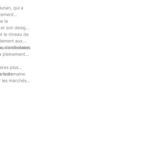
unan, qui a
utement
e la
 et son design
t le niveau de
eulement aux
bucco-dentaire.
, distributeurs
 a pleinement
ires plus
ntaire.
ns le domaine
r les marchés