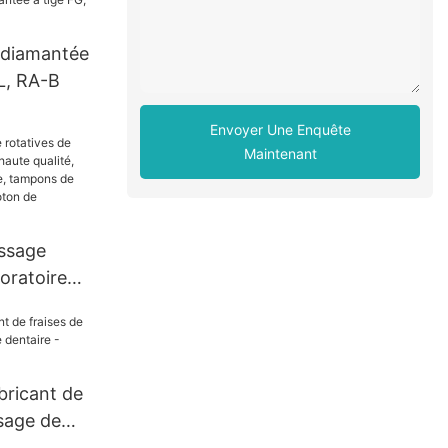
e diamantée
L, RA-B
Envoyer Une Enquête
Maintenant
issage
boratoire
te qualité,
 dentaire,
issage en
de
abricant de
taire
ssage de
aire -