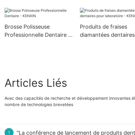
rotative de haute qualité,
une variété de modèles
d'outils de brosse de
Brosse Polisseuse
Produits de fraises
polissage de prothèse
Professionnelle Dentaire -
diamantées dentaires
dentaire
KENXIN
laboratoire - KENXIN
Articles Liés
Avec des capacités de recherche et développement innovantes é
nombre de technologies brevetées
"La conférence de lancement de produits den
1