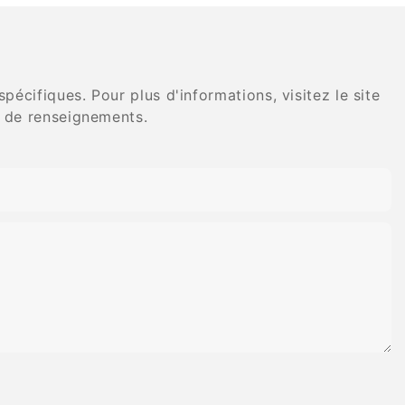
de tungstène
diamant flexible en spirale
cifiques. Pour plus d'informations, visitez le site
 de renseignements.