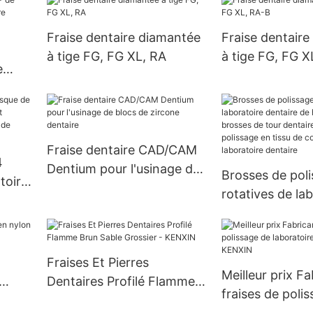
FG/RA
Fraise dentaire diamantée
Fraise dentair
à tige FG, FG XL, RA
à tige FG, FG X
e
Fraise dentaire CAD/CAM
4
Dentium pour l'usinage de
Brosses de pol
toire
blocs de zircone dentaire
rotatives de la
t
dentaire de hau
ité,
brosses de tour
sif
tampons de pol
Fraises Et Pierres
tissu de coton 
Meilleur prix F
Dentaires Profilé Flamme
laboratoire den
fraises de poli
Brun Sable Grossier -
laboratoire dent