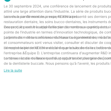
Le 30 septembre 2024, une conférence de lancement de produits 
attiré une large attention dans l'industrie. La série de produits 
reconnue par de nombreux experts dentaires.
Lors de la conférence de presse, KEXIN a présenté ses derniers p
restauration dentaire, les soins bucco-dentaires, les instruments 
innovant, le produit a attiré l'attention de nombreux participants.
Ces produits sont très appréciés par de nombreux experts dentaire
pointe de l'industrie en termes d'innovation technologique, de cont
patients de meilleurs services médicaux bucco-dentaires, mais fa
La promotion de la conférence du Hunan a également donné de trè
et consommateurs sont venus visiter, consulter et discuter de coo
démontré le potentiel commercial des produits dentaires bucco-d
Le responsable de KEXIN a déclaré que le succès de la conférence e
l'entreprise.&Équipe D. L'entreprise continuera d'augmenter R&D i
nombreux et de meilleure qualité et apporter de plus grandes contr
La tenue réussie du lancement du produit oral et dentaire de [nom
de la dentisterie buccale. Nous pensons qu'à l'avenir, les produit
nationaux et mondiaux.
Lire la suite