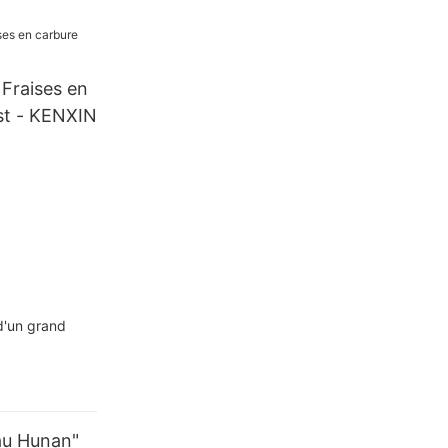
 Fraises en
st - KENXIN
d'un grand
au Hunan"