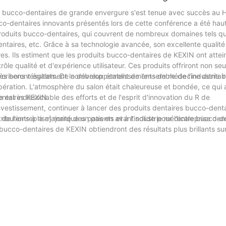
bucco-dentaires de grande envergure s'est tenue avec succès au H
bucco-dentaires innovants présentés lors de cette conférence a été ha
roduits bucco-dentaires, qui couvrent de nombreux domaines tels qu
dentaires, etc. Grâce à sa technologie avancée, son excellente qualité
s. Ils estiment que les produits bucco-dentaires de KEXIN ont attein
rôle qualité et d'expérience utilisateur. Ces produits offriront non s
voriseront également le développement de l’ensemble de l’industrie 
s bons résultats. De nombreux établissements de médecine dentaire
pération. L'atmosphère du salon était chaleureuse et bondée, ce qui
entaires KEXIN.
st indissociable des efforts et de l'esprit d'innovation du R de
nvestissement, continuer à lancer des produits dentaires bucco-denta
ibutions à la majorité des patients et à l'industrie médicale bucco-de
 de l'entreprise] marque un pas en avant solide pour l'entreprise da
s bucco-dentaires de KEXIN obtiendront des résultats plus brillants su