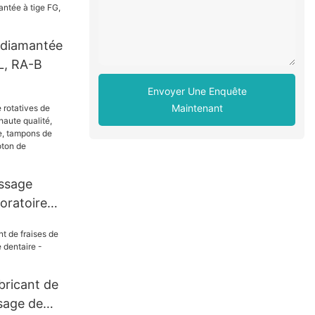
e diamantée
L, RA-B
Envoyer Une Enquête
Maintenant
issage
boratoire
te qualité,
 dentaire,
issage en
de
abricant de
taire
ssage de