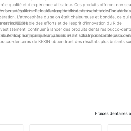
rôle qualité et d'expérience utilisateur. Ces produits offriront non s
voriseront également le développement de l’ensemble de l’industrie 
s bons résultats. De nombreux établissements de médecine dentaire
pération. L'atmosphère du salon était chaleureuse et bondée, ce qui
entaires KEXIN.
st indissociable des efforts et de l'esprit d'innovation du R de
nvestissement, continuer à lancer des produits dentaires bucco-denta
ibutions à la majorité des patients et à l'industrie médicale bucco-de
 de l'entreprise] marque un pas en avant solide pour l'entreprise da
s bucco-dentaires de KEXIN obtiendront des résultats plus brillants su
Fraises dentaires 