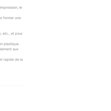
'impression, le
eut former une
, etc., et pour
en plastique.
galement aux
t rapide de la