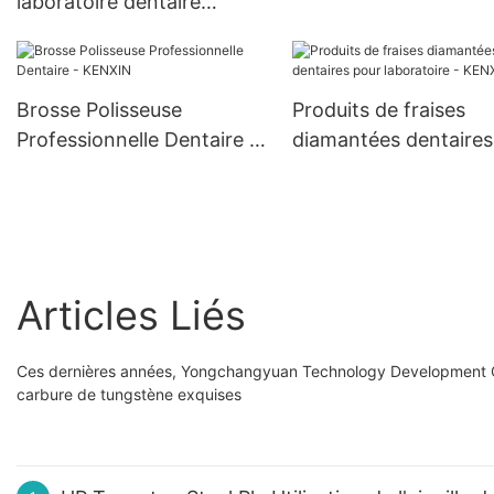
laboratoire dentaire
rotative de haute qualité,
une variété de modèles
d'outils de brosse de
Brosse Polisseuse
Produits de fraises
polissage de prothèse
Professionnelle Dentaire -
diamantées dentaires
dentaire
KENXIN
laboratoire - KENXIN
Articles Liés
Ces dernières années, Yongchangyuan Technology Development Co.
carbure de tungstène exquises