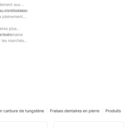
eulement aux
bucco-dentaire.
, distributeurs
 a pleinement
ires plus
ntaire.
ns le domaine
r les marchés
en carbure de tungstène
Fraises dentaires en pierre
Produits