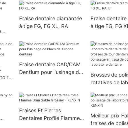
FG/RA
Fraise dentaire diamantée
Fraise dentair
à tige FG, FG XL, RA
à tige FG, FG X
e
Fraise dentaire CAD/CAM
4
Dentium pour l'usinage de
Brosses de pol
toire
blocs de zircone dentaire
rotatives de la
t
dentaire de hau
ité,
brosses de tour
sif
tampons de pol
Fraises Et Pierres
tissu de coton 
Meilleur prix F
Dentaires Profilé Flamme
laboratoire den
fraises de poli
Brun Sable Grossier -