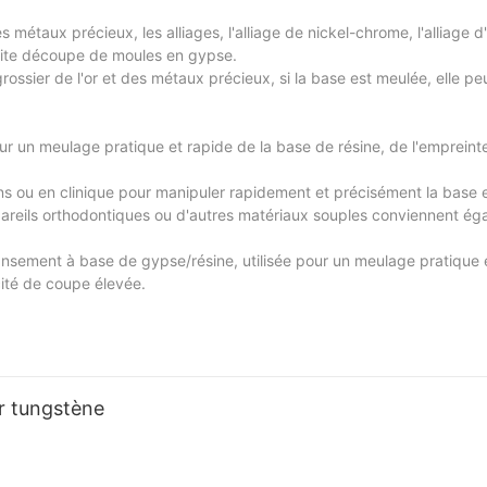
es métaux précieux, les alliages, l'alliage de nickel-chrome, l'alliage d
etite découpe de moules en gypse.
grossier de l'or et des métaux précieux, si la base est meulée, elle p
ur un meulage pratique et rapide de la base de résine, de l'empreinte
iens ou en clinique pour manipuler rapidement et précisément la base 
ppareils orthodontiques ou d'autres matériaux souples conviennent é
sement à base de gypse/résine, utilisée pour un meulage pratique e
cité de coupe élevée.
er tungstène