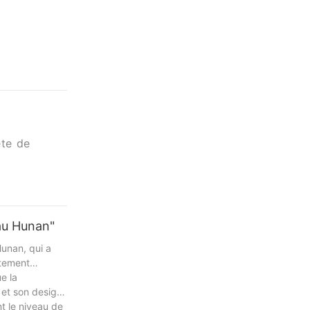
ête de
l.
au Hunan"
unan, qui a
utement
e vos
e la
 et son design
t le niveau de