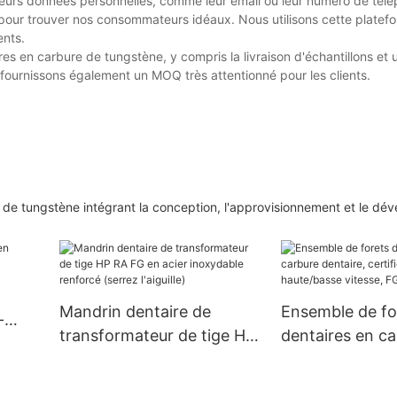
 leurs données personnelles, comme leur email ou leur numéro de tél
 pour trouver nos consommateurs idéaux. Nous utilisons cette plate
ents.
es en carbure de tungstène, y compris la livraison d'échantillons et 
fournissons également un MOQ très attentionné pour les clients.
e de tungstène intégrant la conception, l'approvisionnement et le d
Mandrin dentaire de
Ensemble de fo
-
transformateur de tige HP
dentaires en ca
RA FG en acier inoxydable
dentaire, certif
renforcé (serrez l'aiguille)
haute/basse vit