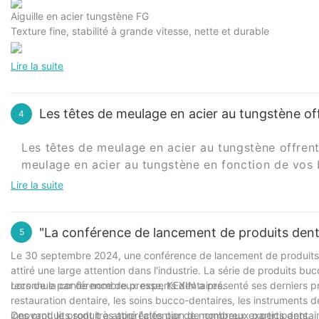
Aiguille en acier tungstène FG
Texture fine, stabilité à grande vitesse, nette et durable
Lire la suite
Les têtes de meulage en acier au tungstène off
4
Les têtes de meulage en acier au tungstène offrent
meulage en acier au tungstène en fonction de vos b
spécification spécifique, nous pouvons répondre à
Lire la suite
nos avantages:
1 Personnalisation précise:
Assurez-vous que la t
"La conférence de lancement de produits den
2 Matériaux de haute qualité:
Garantir la résistan
5
3 Équipe professionnelle:
Avoir une riche expérie
Le 30 septembre 2024, une conférence de lancement de produits 
4 Réponse rapide:
Réduisez les délais de livraiso
attiré une large attention dans l'industrie. La série de produits 
Choisissez-nous pour rendre votre travail plus fluid
reconnue par de nombreux experts dentaires.
Lors de la conférence de presse, KEXIN a présenté ses derniers p
exigences, et le reste nous appartient !
restauration dentaire, les soins bucco-dentaires, les instruments 
innovant, le produit a attiré l'attention de nombreux participants.
Ces produits sont très appréciés par de nombreux experts dentaire