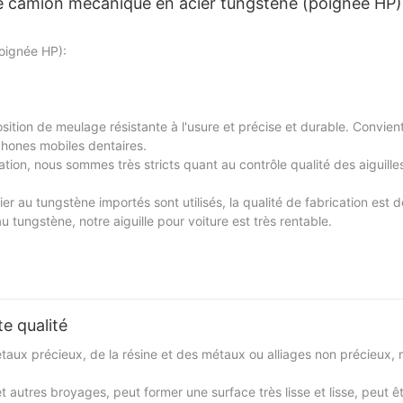
e de camion mécanique en acier tungstène (poignée HP)
poignée HP):
sition de meulage résistante à l'usure et précise et durable. Convie
phones mobiles dentaires.
tion, nous sommes très stricts quant au contrôle qualité des aiguille
er au tungstène importés sont utilisés, la qualité de fabrication est d
u tungstène, notre aiguille pour voiture est très rentable.
e qualité
 métaux précieux, de la résine et des métaux ou alliages non précieux,
 et autres broyages, peut former une surface très lisse et lisse, peut êt