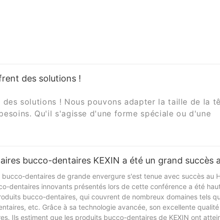
rent des solutions !
 des solutions ! Nous pouvons adapter la taille de la t
esoins. Qu'il s'agisse d'une forme spéciale ou d'une
 vos besoins.
ête de meulage correspond parfaitement à votre travai
taires bucco-dentaires KEXIN a été un grand succès 
ce à l'usure et la durabilité de la tête de meulage.
nce pour vous fournir la meilleure solution.
bucco-dentaires de grande envergure s'est tenue avec succès au H
n sans retarder l’avancement de vos travaux.
bucco-dentaires innovants présentés lors de cette conférence a été ha
e et plus efficace ! Il vous suffit de nous faire part d
roduits bucco-dentaires, qui couvrent de nombreux domaines tels qu
dentaires, etc. Grâce à sa technologie avancée, son excellente qualité
s. Ils estiment que les produits bucco-dentaires de KEXIN ont attein