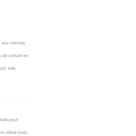
nt aux normes
s de voiture en
onc très
 mais peut
re utilisé avec