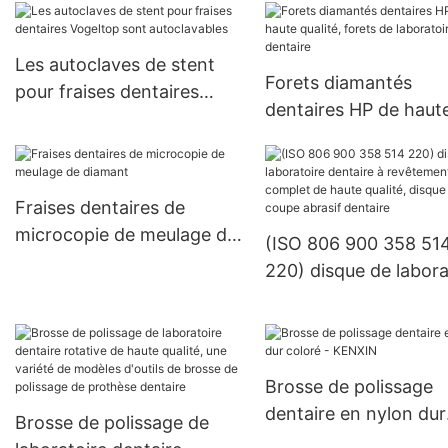
haute qualité, réglage de la
pierre dentaire,
Les autoclaves de stent
équipement de pierres
Forets diamantés
pour fraises dentaires
précieuses, tête de
dentaires HP de haut
Vogeltop sont
meulage et de polissage
qualité, forets de
autoclavables
laboratoire dentaire
Fraises dentaires de
microcopie de meulage de
(ISO 806 900 358 51
diamant
220) disque de labora
dentaire à revêtemen
complet de haute qual
disque de coupe abra
dentaire
Brosse de polissage
dentaire en nylon dur
Brosse de polissage de
coloré - KENXIN