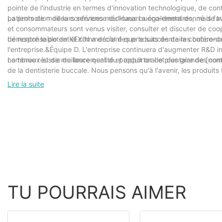
pointe de l'industrie en termes d'innovation technologique, de cont
patients de meilleurs services médicaux bucco-dentaires, mais fa
La promotion de la conférence du Hunan a également donné de trè
et consommateurs sont venus visiter, consulter et discuter de coo
démontré le potentiel commercial des produits dentaires bucco-d
Le responsable de KEXIN a déclaré que le succès de la conférence e
l'entreprise.&Équipe D. L'entreprise continuera d'augmenter R&D i
nombreux et de meilleure qualité et apporter de plus grandes contr
La tenue réussie du lancement du produit oral et dentaire de [nom
de la dentisterie buccale. Nous pensons qu'à l'avenir, les produit
nationaux et mondiaux.
Lire la suite
TU POURRAIS AIMER