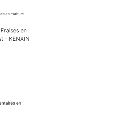
aire -
 Fraises en
st - KENXIN
entaires en