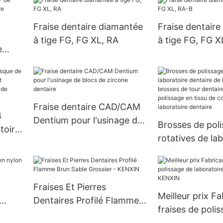
FG/RA
Fraise dentaire diamantée
Fraise dentair
à tige FG, FG XL, RA
à tige FG, FG X
e
Fraise dentaire CAD/CAM
4
Dentium pour l'usinage de
Brosses de pol
toire
blocs de zircone dentaire
rotatives de la
t
dentaire de hau
ité,
brosses de tour
sif
tampons de pol
Fraises Et Pierres
tissu de coton 
Meilleur prix F
Dentaires Profilé Flamme
laboratoire den
fraises de poli
Brun Sable Grossier -
laboratoire dent