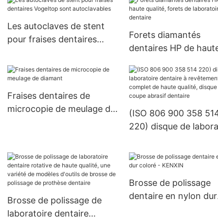
haute qualité, réglage de la
pierre dentaire,
Les autoclaves de stent
équipement de pierres
Forets diamantés
pour fraises dentaires
précieuses, tête de
dentaires HP de haut
Vogeltop sont
meulage et de polissage
qualité, forets de
autoclavables
laboratoire dentaire
Fraises dentaires de
microcopie de meulage de
(ISO 806 900 358 51
diamant
220) disque de labora
dentaire à revêtemen
complet de haute qual
disque de coupe abra
dentaire
Brosse de polissage
dentaire en nylon dur
Brosse de polissage de
coloré - KENXIN
laboratoire dentaire