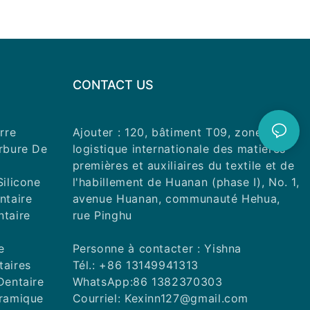
CONTACT US
rre
Ajouter : 120, bâtiment T09, zone
arbure De
logistique internationale des matières
premières et auxiliaires du textile et de
Silicone
l'habillement de Huanan (phase I), No. 1,
ntaire
avenue Huanan, communauté Hehua,
ntaire
rue Pinghu
e
Personne à contacter : Yishna
taires
Tél.: +86 13149941313
Dentaire
WhatsApp:86 1382370303
éramique
Courriel: Kexinn127@gmail.com