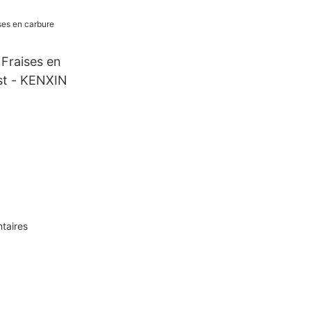
 Fraises en
st - KENXIN
taires