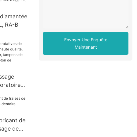
e diamantée
L, RA-B
Envoyer Une Enquête
Maintenant
issage
boratoire
te qualité,
 dentaire,
issage en
de
abricant de
taire
ssage de
aire -