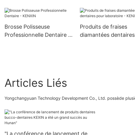
rotative de haute qualité,
une variété de modèles
d'outils de brosse de
Brosse Polisseuse
Produits de fraises
polissage de prothèse
Professionnelle Dentaire -
diamantées dentaires
dentaire
KENXIN
laboratoire - KENXIN
Articles Liés
Yongchangyuan Technology Development Co., Ltd. possède plusieur
"La conférence de lancement de