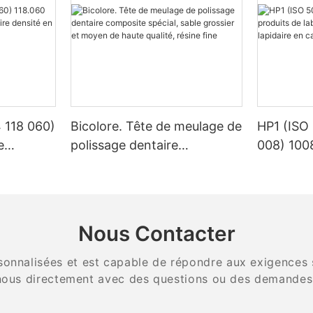
 118 060)
Bicolore. Tête de meulage de
HP1 (ISO
e
polissage dentaire
008) 100
e densité
composite spécial, sable
laboratoi
stène
grossier et moyen de haute
équipemen
qualité, résine fine
carbure 
dentaire
Nous Contacter
onnalisées et est capable de répondre aux exigences spé
ous directement avec des questions ou des demandes