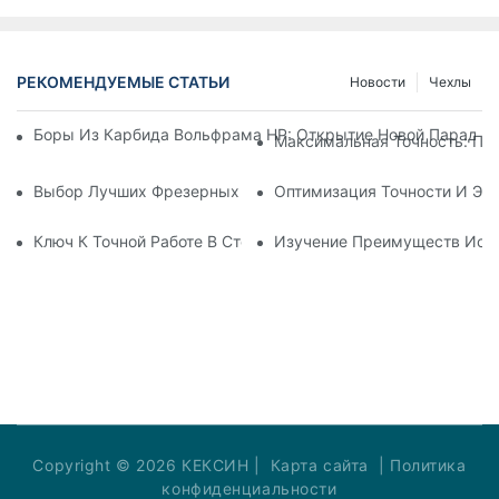
РЕКОМЕНДУЕМЫЕ СТАТЬИ
Новости
Чехлы
Боры Из Карбида Вольфрама HP: Открытие Новой Парадигм
Максимальная Точность: Пр
Выбор Лучших Фрезерных Боров: Руководство По Прециз
Оптимизация Точности И Э
Ключ К Точной Работе В Стоматологии: Понимание Принци
Изучение Преимуществ Испо
Copyright © 2026 КЕКСИН |
Карта сайта
|
Политика
конфиденциальности