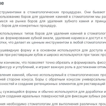
ие
трументами в стоматологических процедурах. Они бывают
пользованию боров для удаления камней в стоматологии мы р
ихся на рынке боров для удаления зубного камня и принц
 боров для конкретных процедур.
спользуемых типов боров для удаления камней в стоматоло
 как формирование зубной эмали, удаление кариеса и доступ к
ботки, что делает их ценным инструментом в любой стоматологи
рушевидную форму и в основном используются для доступа к
ов при реставрации зубов и широко используются при таких про
кончиком, что позволяет точно обрезать и формировать фиссу
фиссур и углублений, и играют важную роль в достижении опти
аления камней, обычно используемый в стоматологических пр
ей стороне конуса. Боры с обратным конусом универсальны 
рхностей и создание ретенционных элементов для реставраций 
ц сужающейся формы и обычно используются для доработки и
 для создания идеальных поверхностей для фиксации зубных ре
ния необходимо стоматологам для выполнения различных про