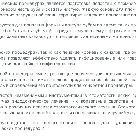
ических процедурах является подготовка полостей к пломбиро
риесом часть зуба и создать чистую, гладкую основу для пло
даление разрушенной ткани, гарантируя надежное прилегание п
уются для придания формы и контура зубам во время таких пр
я обрабатывать зуб, чтобы придать ему желаемую форму и вне
едва заметных канавок для сцепления с адгезивными материал
ских процедурах, таких как лечение корневых каналов, где 
ора позволяют эффективно удалять инфицированные или пов
ащения дальнейшего инфицирования.
ждой процедуры имеет решающее значение для достижения оп
атологи должны иметь полное представление об их свойств
ль в определении его пригодности для конкретной процедуры.
ляются незаменимыми инструментами в стоматологических пр
егчая эндодонтическое лечение. Их абразивные свойства 
в в различных аспектах стоматологического лечения. Стомато
пользовать их в своей практике и обеспечивать наилучший уход