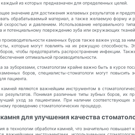
 каждый из которых предназначен для определенных целей.
ющее значение для достижения желаемых результатов и предо
вать обрабатываемый материал, а также желаемую форму и ра
й скоростью и давлением. Использование неправильного тип
а и потенциальному повреждению зуба или окружающих тканей
и производительности каменных буров также важен уход за ни
сты, которые могут повлиять на их режущую способность. Э
 боров, чтобы предотвратить распространение инфекции. Так
обеспечения оптимальной производительности.
да за зуборезами, стоматологам крайне важно быть в курсе п
каменных боров, специалисты-стоматологи могут повысить э
ля пациента.
я камней являются важнейшим инструментом в стоматологичес
 результатов. Понимая различные типы зубных боров, их пр
лучший уход за пациентами. При наличии соответствующих з
вному проведению стоматологических процедур.
 камня для улучшения качества стомато
я в технологии обработки камней, что значительно повышает к
тся важнейшими инструментами, используемыми стоматолога