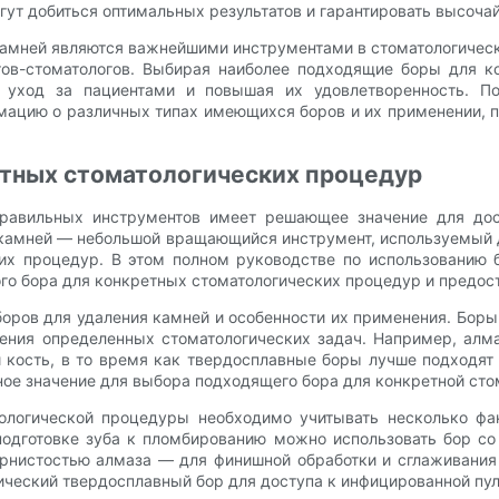
гут добиться оптимальных результатов и гарантировать высоча
 камней являются важнейшими инструментами в стоматологическ
в-стоматологов. Выбирая наиболее подходящие боры для ко
я уход за пациентами и повышая их удовлетворенность. П
ацию о различных типах имеющихся боров и их применении, 
етных стоматологических процедур
правильных инструментов имеет решающее значение для дос
я камней — небольшой вращающийся инструмент, используемый 
их процедур. В этом полном руководстве по использованию 
о бора для конкретных стоматологических процедур и предо
оров для удаления камней и особенности их применения. Бор
ения определенных стоматологических задач. Например, алм
кость, в то время как твердосплавные боры лучше подходят 
ое значение для выбора подходящего бора для конкретной ст
ологической процедуры необходимо учитывать несколько фа
подготовке зуба к пломбированию можно использовать бор со
ернистостью алмаза — для финишной обработки и сглаживания 
еский твердосплавный бор для доступа к инфицированной пульп