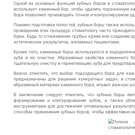
Одной из основных функций зубных боров в стоматолог
использует каменный бор, чтобы удалить пораженную ка
бора позволяют производить точное и контролируемое у
Помимо подготовки полостей, зубные боры также использ
проведении этих процедур стоматологу часто приходитс
боры. Будь то сглаживание грубых краев или создание 
эстетических результатов, желаемых пациентами.
Кроме того, каменные боры используются в эндодонтиче
зуба и их очистки. Абразивные свойства каменного б
тщательную очистку и герметизацию зуба для предотвр
Важно отметить, что выбор подходящего бора для ка
предназначены для решения конкретных задач, и стом
абразивный материал каменного бора, играют важную ро
В заключение следует отметить, что зубные боры яв
формировании и контурировании зубов, а также обл
инструментами для достижения оптимальных результато
способах применения зубных боров, чтобы эффективно ис