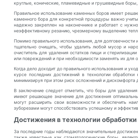
круглые, конические, пламевидные и грушевидные боры,
Правильное использование каменных боров имеет реша
каменного бора для конкретной процедуры важно учиты
надежно закреплен на наконечнике и работает с нужно
неэффективному резанию, чрезмерному выделению тепл
Помимо правильного использования, для долговечности 
тщательно очищать, чтобы удалить любой мусор и наро
очиститель для удаления остатков пищи и стерилизации
или повреждений и при необходимости заменять их для 
Когда дело доходит до правильного использования и ухо
курсе последних достижений в технологии обработки 
минимизируя при этом риск осложнений и дискомфорта д
В заключение следует отметить, что боры для удалени
имеют решающее значение для достижения оптимальных
могут расширить свои возможности и обеспечить наи
зуборезами могут способствовать успешному и эффекти
Достижения в технологии обработки
За последние годы наблюдаются значительные достижени
также известные как стоматологические боры, являю