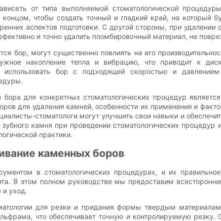
ависеть от типа выполняемой стоматологической процедур
концом, чтобы создать точный и гладкий край, на который б
ренних аспектов подготовки. С другой стороны, при удалении
ффективно и точно удалить пломбировочный материал, не пов
ется бор, могут существенно повлиять на его производительно
нужное накопление тепла и вибрацию, что приводит к дис
о использовать бор с подходящей скоростью и давлением
едуры.
го бора для конкретных стоматологических процедур являетс
оров для удаления камней, особенности их применения и факт
ециалисты-стоматологи могут улучшить свои навыки и обеспеч
я зубного камня при проведении стоматологических процедур
логической практики.
ивание каменных боров
ументом в стоматологических процедурах, и их правильно
нта. В этом полном руководстве мы предоставим всесторонни
 и уход.
матологии для резки и придания формы твердым материалам, 
ольфрама, что обеспечивает точную и контролируемую резку.