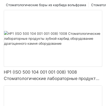
свое время и энергию.
Стоматологические боры из карбида вольфрама
Стомато
4. Безопасный и безвредный:
Не оказывают
негативного воздействия на организм человека и
зубы.
Выберите наш силикон для полировки фарфоровых
зубов, чтобы обеспечить наилучший эффект
полировки фарфоровых зубов и позволить вашим
пациентам иметь более красивую и здоровую
улыбку!
HP1 (ISO 500 104 001 001 008) 1008
Стоматологические лабораторные продукты
зубной карбид оборудование драгоценного
камня оборудование