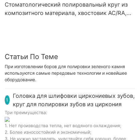
лабораторных инструментов
Стоматологический полировальный круг из
композитного материала, хвостовик AC/RA,
резиновый полировальный диск, спиральная
гибкая алмазная система
Статьи По Теме
При изготовлении боров для полировки зеленого камня
используются самые передовые технологии и новейшее
оборудование.
Головка для шлифовки циркониевых зубов,
1
круг для полировки зубов из циркония
Три преимущества:
1. Нет производства тепла, нет водяного охлаждения;
2. Более износостойкий и экономичный;
3. Не нужно заставлять, чувствуйте себя хорошо, более