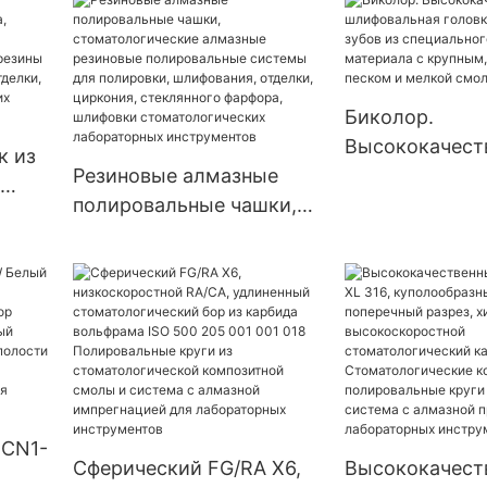
полировальный круг,
полировальны
стоматологическая
спиральная ги
система алмазного
алмазная сис
погружения для
Биколор.
полировки, шлифования,
Высококачест
ости
к из
отделки, шлифовки
Резиновые алмазные
шлифовальная
стоматологических
полировальные чашки,
для полировки
лабораторных
стоматологические
специального
инструментов
алмазные резиновые
композитного
полировальные системы
с крупным, ср
я
для полировки,
песком и мел
ния,
шлифования, отделки,
смолой.
я
циркония, стеклянного
фарфора, шлифовки
стоматологических
 CN1-
Сферический FG/RA X6,
Высококачест
лабораторных