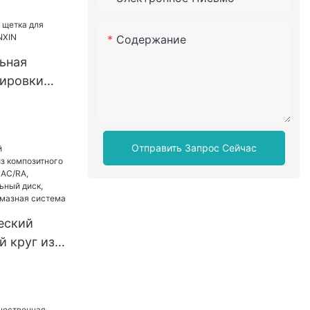
е щетки
гических
Содержание
щетки для
ьная
ков для
лировки
еских
N
е баффы
умажной
Отправить Запрос Сейчас
еский
 круг из
остовик
вый