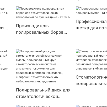
машина для
полировальны
цельнокерамики и
для стоматоло
циркония
лабораторий, 
Профессионал
токарных стан
Производитель
ля
щетка для по
стоматологич
полировальных боров
зубов - KENXI
лабораторий,
для стоматологических
полировальны
лабораторий по лучшей
из хлопчатоб
цене - KENXIN
ткани
Стоматологич
полировальный
Полировальный диск для
композитного
стоматологической
материала, хв
ень,
композитной смолы,
AC/RA, резино