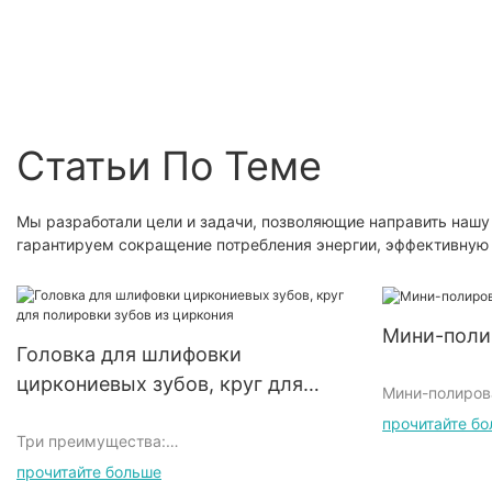
удаления смолы,
отделки, шлифования
автомобильный
наполнителей и
Инструменты для
каменный композит
полировки.
стоматологических
полирующий набор
лабораторий
Стоматологический
фарфоровый
Статьи По Теме
полировщик зубов
Полировка полости 
Мы разработали цели и задачи, позволяющие направить нашу
Высокоскоростная
гарантируем сокращение потребления энергии, эффективную 
смола, наполнитель
инструменты для
ремонта полировки
Мини-поли
Головка для шлифовки
циркониевых зубов, круг для
Мини-полиров
полировки зубов из циркония
прочитайте б
Три преимущества:
1. Подходит д
прочитайте больше
прямой мельн