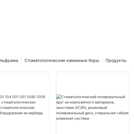
ировальных
н, и добиться
ику
 снизить их
ольфрама
Стоматологические каменные боры
Продукты
фарфоровых
еимущества::
ь блеск
х красивее.