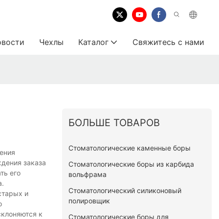
овости
Чехлы
Каталог
Свяжитесь с нами
БОЛЬШЕ ТОВАРОВ
Стоматологические каменные боры
чения
ждения заказа
Стоматологические боры из карбида
ть его
вольфрама
а.
Стоматологический силиконовый
старых и
полировщик
о
склоняются к
Стоматологические боры для