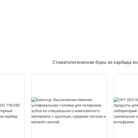
й мельницы и других
Проблема:
Эффект от традиционных пол
материалов неудовлетворителе
желаемого блеска сложно.
сть полирует плоскость
ездчатая щетка подходит для
ов и тонкого шва.
Агитировать:
Это не только ухудшает эстет
фарфоровых зубов, но и может
Стоматологические боры из карбида в
одит для полировки
качество и долговечность.
тверстия, а щетка-чаша
полировки в вертикальном
Решение:
Наш силикон для полировки 
зубов дает вам следующие пр
чина, черная свиная шерсть,
, хлопчатобумажная ткань и
1. Отличный эффект:
иалы, подходящие для
Он может эффективно улучшит
ердых и невысоких
фарфоровых зубов и сделать и
аких как резьба по дереву,