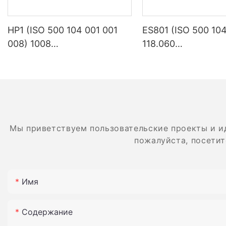
фарфор, смола
использоватьс
легким воско
HP1 (ISO 500 104 001 001
ES801 (ISO 500 104
полировки все
008) 1008
118.060
стекла, хруст
Стоматологические
Стоматологическ
материалов.
лабораторные продукты
лабораторные пр
зубной карбид
Плотность Плотн
5. Включая а
оборудование
карбид
сотню чистой 
проволоку, ме
драгоценного камня
несколько ви
оборудование
Мы приветствуем пользовательские проекты и и
в шлифовально
пожалуйста, посетит
подходят для
материалов, 
видов металл
быть напряму
Имя
обеззараживан
Содержание