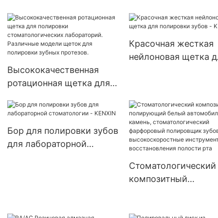
Высококачественная
продукция для
стоматологических
Красочная жесткая
лабораторий
нейлоновая щетка д
Зуботехническое
Высококачественная
полировки зубов -
оборудование для
ротационная щетка для
KENXIN
установки драгоценных
полировки
камней Полировальная
стоматологических
шлифовальная головка
лабораторий. Различные
Бор для полировки зубов
модели щеток для
для лабораторной
полировки зубных
стоматологии - KENXIN
протезов.
Стоматологический
композитный
полирующий белый
автомобильный кам