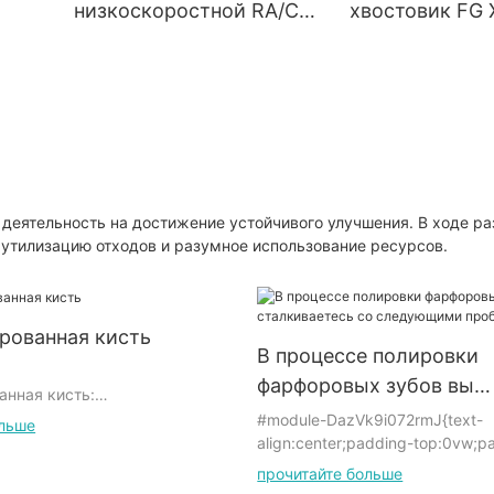
низкоскоростной RA/CA,
хвостовик FG X
инструментов
удлиненный
куполообразн
ный
стоматологический бор
фиссурный по
из карбида вольфрама
разрез, хирур
ISO 500 205 001 001 018
высокоскорос
Полировальные круги из
стоматологич
стоматологической
карбидный бо
рта
композитной смолы и
Стоматологич
 деятельность на достижение устойчивого улучшения. В ходе р
утилизацию отходов и разумное использование ресурсов.
система с алмазной
композитные
 и
импрегнацией для
полировальные
лабораторных
смолы и систе
рованная кисть
инструментов
алмазной проп
В процессе полировки
лабораторных
фарфоровых зубов вы
анная кисть:
инструментов.
сталкиваетесь со сле
#module-DazVk9i072rmJ{text-
ольше
align:center;padding-top:0vw;p
проблемами?
ля электрической мельницы,
bottom:0vw;}#unit-PdZ4ABfdL5
прочитайте больше
ицы, подвесной мельницы,
{padding-top: 1vw;}