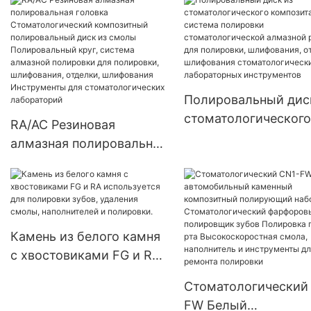
стоматологический
фарфоровый
полировщик зубов,
высокоскоростные
инструменты для
восстановления пол
Полировальный дис
рта
стоматологического
RA/AC Резиновая
композита, система
алмазная полировальная
полировки
головка
стоматологической
Стоматологический
алмазной резины дл
композитный
полировки, шлифова
полировальный диск из
отделки, шлифовани
Камень из белого камня
смолы Полировальный
стоматологических
с хвостовиками FG и RA
круг, система алмазной
лабораторных
используется для
полировки для
Стоматологический
инструментов
полировки зубов,
полировки, шлифования,
FW Белый