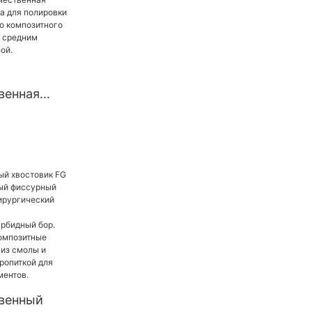
й диск,
бкая
тема
венная
 головка
 зубов из
 материала
едним
кой
венный