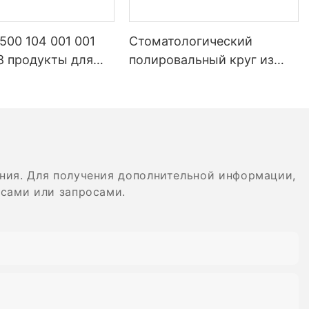
щий эффект в
 500 104 001 001
Стоматологический
8 продукты для
полировальный круг из
логических
композитного материала,
ать:
орий
хвостовик AC/RA,
ию.
логическое
резиновый полировальный
ное оборудование
диск, спиральная гибкая
ида вольфрама
алмазная система
действия на
ния. Для получения дополнительной информации,
осами или запросами.
лировки
спечить
 фарфоровых
ентам иметь
лыбку!