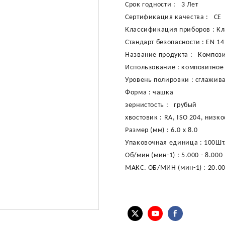
Срок годности
:
3 Лет
Сертификация качества
:
CE
Классификация приборов
:
Кл
Стандарт безопасности
:
EN 14
Название продукта
:
Компози
Использование
:
композитное
Уровень полировки
:
сглажив
Форма
:
чашка
зернистость
:
грубый
хвостовик
:
RA, ISO 204, низк
Размер (мм)
:
6.0 x 8.0
Упаковочная единица
:
100Шт
Об/мин (мин-1)
:
5.000 - 8.000
МАКС. ОБ/МИН (мин-1)
:
20.0