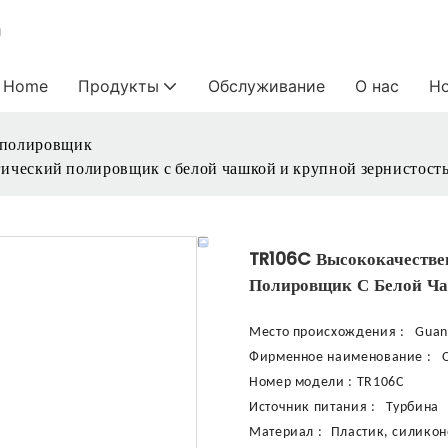
и
Home
Продукты
Обслуживание
О нас
Н
 полировщик
ический полировщик с белой чашкой и крупной зернистост
TR106C Высококачестве
Полировщик С Белой Ча
Место происхождения
:
Guan
Фирменное наименование
:
Номер модели
:
TR106C
Источник питания
:
Турбина
Материал
:
Пластик, силикон