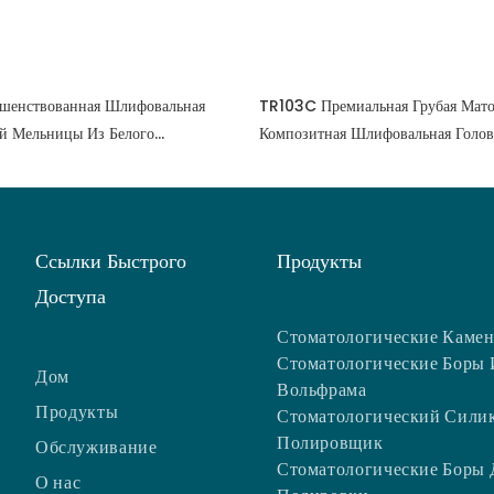
шенствованная Шлифовальная
TR103C Премиальная Грубая Мато
й ​​мельницы Из Белого
Композитная Шлифовальная Голов
атериала С Грубым Туманом
Полировки Зубов17270743241
Ссылки Быстрого
Продукты
Доступа
Стоматологические Каме
Стоматологические Боры 
Дом
Вольфрама
Продукты
Стоматологический Сили
Полировщик
Обслуживание
Стоматологические Боры 
О нас