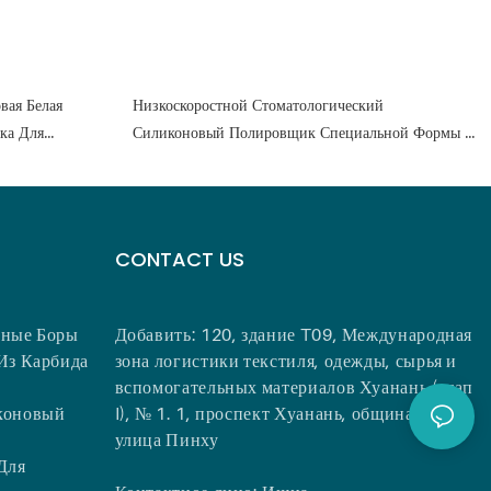
вая Белая
Низкоскоростной Стоматологический
ка Для
Силиконовый Полировщик Специальной Формы -
36255
KENXIN
CONTACT US
нные Боры
Добавить: 120, здание T09, Международная
Из Карбида
зона логистики текстиля, одежды, сырья и
вспомогательных материалов Хуанань (этап
коновый
I), № 1. 1, проспект Хуанань, община Хэхуа,
улица Пинху
Для