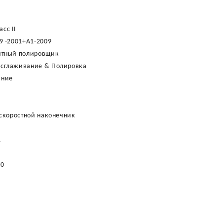
асс II
9 -2001+A1-2009
тный полировщик
 сглаживание & Полировка
ание
оскоростной наконечник
.
00