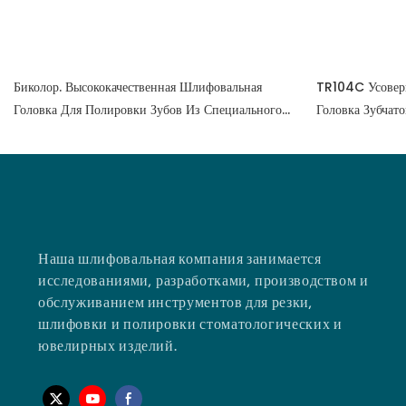
Биколор. Высококачественная Шлифовальная
TR104C Усовер
Головка Для Полировки Зубов Из Специального
Головка Зубчато
Композитного Материала С Крупным, Средним
Композитного М
Песком И Мелкой Смолой.
Наша шлифовальная компания занимается
исследованиями, разработками, производством и
обслуживанием инструментов для резки,
шлифовки и полировки стоматологических и
ювелирных изделий.