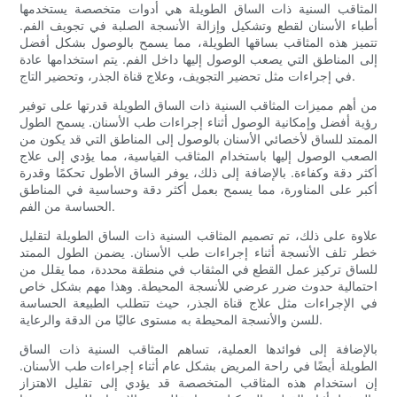
المثاقب السنية ذات الساق الطويلة هي أدوات متخصصة يستخدمها
أطباء الأسنان لقطع وتشكيل وإزالة الأنسجة الصلبة في تجويف الفم.
تتميز هذه المثاقب بساقها الطويلة، مما يسمح بالوصول بشكل أفضل
إلى المناطق التي يصعب الوصول إليها داخل الفم. يتم استخدامها عادة
في إجراءات مثل تحضير التجويف، وعلاج قناة الجذر، وتحضير التاج.
من أهم مميزات المثاقب السنية ذات الساق الطويلة قدرتها على توفير
رؤية أفضل وإمكانية الوصول أثناء إجراءات طب الأسنان. يسمح الطول
الممتد للساق لأخصائي الأسنان بالوصول إلى المناطق التي قد يكون من
الصعب الوصول إليها باستخدام المثاقب القياسية، مما يؤدي إلى علاج
أكثر دقة وكفاءة. بالإضافة إلى ذلك، يوفر الساق الأطول تحكمًا وقدرة
أكبر على المناورة، مما يسمح بعمل أكثر دقة وحساسية في المناطق
الحساسة من الفم.
علاوة على ذلك، تم تصميم المثاقب السنية ذات الساق الطويلة لتقليل
خطر تلف الأنسجة أثناء إجراءات طب الأسنان. يضمن الطول الممتد
للساق تركيز عمل القطع في المثقاب في منطقة محددة، مما يقلل من
احتمالية حدوث ضرر عرضي للأنسجة المحيطة. وهذا مهم بشكل خاص
في الإجراءات مثل علاج قناة الجذر، حيث تتطلب الطبيعة الحساسة
للسن والأنسجة المحيطة به مستوى عاليًا من الدقة والرعاية.
بالإضافة إلى فوائدها العملية، تساهم المثاقب السنية ذات الساق
الطويلة أيضًا في راحة المريض بشكل عام أثناء إجراءات طب الأسنان.
إن استخدام هذه المثاقب المتخصصة قد يؤدي إلى تقليل الاهتزاز