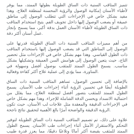
تتميز المثاقب السنية ذات الساق الطويلة بطولها الممتد، مما يوفر
لأطباء الأسنان إمكانية الوصول والرؤية المحسنة لمنطقة العلاج. وهذا
مفيد بشكل خاص في الإجراءات التي تتطلب الوصول إلى مناطق
عميقة أو يصعب الوصول إليها داخل تجويف الفم. يتيح استخدام المثاقب
ذات الساق الطويلة لأطباء الأسنان العمل بدقة أكبر، مما يسمح بإنجاز
عمل أسنان أكثر دقة.
من أهم مميزات المثاقب السنية ذات الساق الطويلة قدرتها على
الوصول إلى المناطق التي قد يصعب الوصول إليها باستخدام المثاقب
ذات الطول القياسي. وهذا مهم بشكل خاص في الإجراءات مثل تحضير
التاج، حيث يتعين الوصول إلى هوامش السن العميقة وتشكيلها بشكل
مناسب. يسمح الطول الممتد للمثقب بوصول أفضل وسهولة في
المناورة، مما يؤدي إلى عملية علاج أكثر كفاءة وفعالية.
بالإضافة إلى تحسين الوصول، تساهم المثاقب السنية ذات الساق
الطويلة أيضًا في تحسين الرؤية أثناء إجراءات طب الأسنان. يسمح
الطول الممتد للمثقب بتصور أفضل لمنطقة العلاج، مما يقلل من
احتمالية الانسداد ويحسن الدقة الشاملة للإجراء. وهذا مهم بشكل خاص
في الإجراءات الدقيقة والمعقدة مثل علاجات لب الأسنان، حيث تكون
الرؤية الدقيقة والواضحة أمرًا بالغ الأهمية لتحقيق نتائج ناجحة.
علاوة على ذلك، تم تصميم المثاقب السنية ذات الساق الطويلة لتوفير
التحكم والاستقرار الأمثل أثناء إجراءات طب الأسنان. يسمح الطول
الممتد للمثقب بقبضة أكثر أمانًا وتلاعبًا دقيقًا، مما يعزز قدرة طبيب