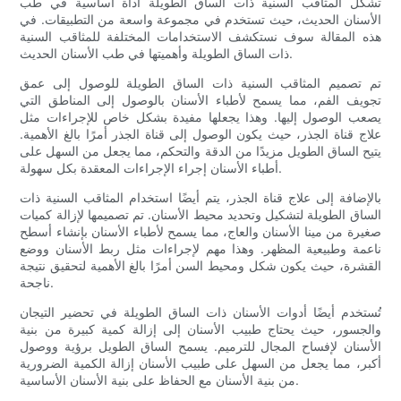
تشكل المثاقب السنية ذات الساق الطويلة أداة أساسية في طب
الأسنان الحديث، حيث تستخدم في مجموعة واسعة من التطبيقات. في
هذه المقالة سوف نستكشف الاستخدامات المختلفة للمثاقب السنية
ذات الساق الطويلة وأهميتها في طب الأسنان الحديث.
تم تصميم المثاقب السنية ذات الساق الطويلة للوصول إلى عمق
تجويف الفم، مما يسمح لأطباء الأسنان بالوصول إلى المناطق التي
يصعب الوصول إليها. وهذا يجعلها مفيدة بشكل خاص للإجراءات مثل
علاج قناة الجذر، حيث يكون الوصول إلى قناة الجذر أمرًا بالغ الأهمية.
يتيح الساق الطويل مزيدًا من الدقة والتحكم، مما يجعل من السهل على
أطباء الأسنان إجراء الإجراءات المعقدة بكل سهولة.
بالإضافة إلى علاج قناة الجذر، يتم أيضًا استخدام المثاقب السنية ذات
الساق الطويلة لتشكيل وتحديد محيط الأسنان. تم تصميمها لإزالة كميات
صغيرة من مينا الأسنان والعاج، مما يسمح لأطباء الأسنان بإنشاء أسطح
ناعمة وطبيعية المظهر. وهذا مهم لإجراءات مثل ربط الأسنان ووضع
القشرة، حيث يكون شكل ومحيط السن أمرًا بالغ الأهمية لتحقيق نتيجة
ناجحة.
تُستخدم أيضًا أدوات الأسنان ذات الساق الطويلة في تحضير التيجان
والجسور، حيث يحتاج طبيب الأسنان إلى إزالة كمية كبيرة من بنية
الأسنان لإفساح المجال للترميم. يسمح الساق الطويل برؤية ووصول
أكبر، مما يجعل من السهل على طبيب الأسنان إزالة الكمية الضرورية
من بنية الأسنان مع الحفاظ على بنية الأسنان الأساسية.