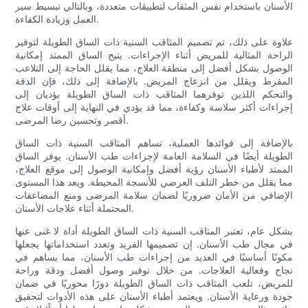
الأسنان باستخدام نفس المثقاب لتطبيقات متعددة، وبالتالي تبسيط سير
العمل وزيادة الكفاءة.
علاوة على ذلك، تم تصميم المثاقب السنية ذات الساق الطويلة لتوفير
الراحة المثالية للمريض أثناء الإجراءات. يتيح الساق الممتد إمكانية
الوصول بشكل أفضل إلى منطقة العلاج، مما يقلل الحاجة إلى التلاعب
المفرط ويقلل من انزعاج المريض. بالإضافة إلى ذلك، فإن الدقة
والتحكم اللذين توفرهما المثاقب ذات الساق الطويلة يؤديان إلى
إجراءات أكثر سلاسة وكفاءة، مما قد يؤدي في النهاية إلى أوقات علاج
أقصر وتحسين رضا المرضى.
بالإضافة إلى فوائدها العملية، تساهم المثاقب السنية ذات الساق
الطويلة أيضًا في السلامة العامة لإجراءات طب الأسنان. يوفر الساق
الممتد لأطباء الأسنان رؤية أفضل وإمكانية الوصول إلى موقع العلاج،
مما يقلل من خطر التلف العرضي للأنسجة المحيطة. ويعد هذا المستوى
الإضافي من الأمان ضروريًا لضمان سلامة المرضى ومنع المضاعفات
المحتملة أثناء علاجات الأسنان.
بشكل عام، تعتبر المثاقب السنية ذات الساق الطويلة أداة لا غنى عنها
في مجال طب الأسنان. إن تصميمها الفريد وتعدد استخداماتها يجعلها
مكونًا أساسيًا في العديد من إجراءات طب الأسنان، مما يساهم في
نجاح وفعالية العلاجات. من خلال توفير وصول أفضل ودقة وراحة
للمريض، تلعب المثاقب ذات الساق الطويلة دورًا محوريًا في ضمان
جودة ورعاية الأسنان. ويعتمد أطباء الأسنان على هذه الأدوات لتحقيق