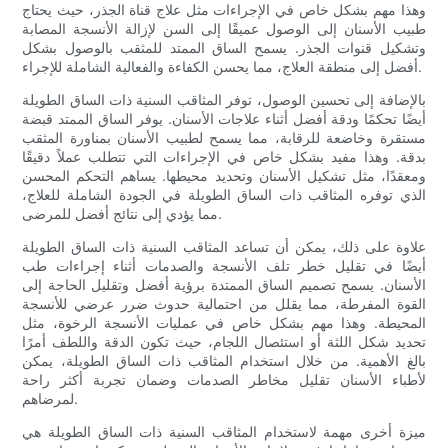
وهذا مهم بشكل خاص في الإجراءات مثل علاج قناة الجذر، حيث يحتاج
طبيب الأسنان إلى الوصول عميقًا إلى السن لإزالة الأنسجة المصابة
وتشكيل قنوات الجذر. يسمح الساق الممتد للمثقب بالوصول بشكل
أفضل إلى منطقة العلاج، مما يحسن الكفاءة والفعالية الشاملة للإجراء.
بالإضافة إلى تحسين الوصول، توفر المثاقب السنية ذات الساق الطويلة
أيضًا تحكمًا ودقة أفضل أثناء علاجات الأسنان. يوفر الساق الممتد قبضة
مستقرة وخاضعة للرقابة، مما يسمح لطبيب الأسنان بمناورة المثقب
بدقة. وهذا مفيد بشكل خاص في الإجراءات التي تتطلب عملاً دقيقًا
ومعقدًا، مثل تشكيل الأسنان وتحديد محيطها. يساهم التحكم المحسن
الذي توفره المثاقب ذات الساق الطويلة في الجودة الشاملة للعلاج،
مما يؤدي إلى نتائج أفضل للمرضى.
علاوة على ذلك، يمكن أن تساعد المثاقب السنية ذات الساق الطويلة
أيضًا في تقليل خطر تلف الأنسجة والصدمات أثناء إجراءات طب
الأسنان. يسمح تصميم الساق الممتدة برؤية أفضل وتقليل الحاجة إلى
القوة المفرطة، مما يقلل من احتمالية حدوث ضرر عرضي للأنسجة
المحيطة. وهذا مهم بشكل خاص في عمليات الأنسجة الرخوة، مثل
تحديد شكل اللثة أو استئصال اللجام، حيث تكون الدقة واللطف أمرًا
بالغ الأهمية. من خلال استخدام المثاقب ذات الساق الطويلة، يمكن
لأطباء الأسنان تقليل مخاطر الصدمات وضمان تجربة أكثر راحة
لمرضاهم.
ميزة أخرى مهمة لاستخدام المثاقب السنية ذات الساق الطويلة هي