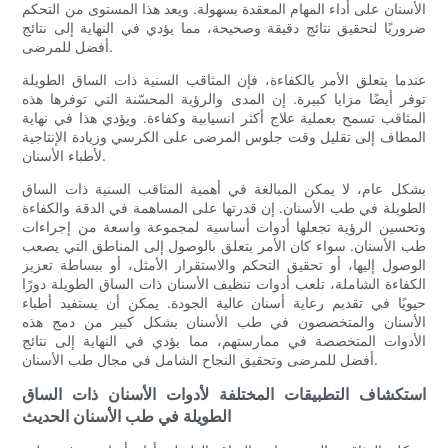
الأسنان على أداء المهام المعقدة بسهولة. ويعد هذا المستوى من التحكم
ضروريًا لتحقيق نتائج دقيقة وصحيحة، مما يؤدي في النهاية إلى نتائج
أفضل للمرضى.
عندما يتعلق الأمر بالكفاءة، فإن المثاقب السنية ذات الساق الطويلة
توفر أيضًا مزايا كبيرة. إن المدى والرؤية المحسّنة التي توفرها هذه
المثاقب تسمح بعملية علاج أكثر انسيابية وكفاءة. ويؤدي هذا في نهاية
المطاف إلى تقليل وقت جلوس المرضى على الكرسي وزيادة الإنتاجية
لأطباء الأسنان.
بشكل عام، لا يمكن المبالغة في أهمية المثاقب السنية ذات الساق
الطويلة في طب الأسنان. إن قدرتها على المساهمة في الدقة والكفاءة
وتحسين الرؤية تجعلها أدوات أساسية لمجموعة واسعة من إجراءات
طب الأسنان. سواء كان الأمر يتعلق بالوصول إلى المناطق التي يصعب
الوصول إليها، أو تحقيق التحكم والاستقرار الأمثل، أو ببساطة تعزيز
الكفاءة الشاملة، تلعب أدوات تنظيف الأسنان ذات الساق الطويلة دورًا
حيويًا في تقديم رعاية أسنان عالية الجودة. يمكن أن يستفيد أطباء
الأسنان والمتخصصون في طب الأسنان بشكل كبير من دمج هذه
الأدوات المتخصصة في ممارستهم، مما يؤدي في النهاية إلى نتائج
أفضل للمرضى وتحقيق النجاح الشامل في مجال طب الأسنان.
استكشاف التطبيقات المختلفة لأدوات الأسنان ذات الساق
الطويلة في طب الأسنان الحديث