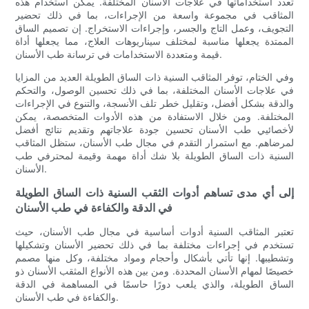
تعدد استخداماتها في علاجات الأسنان المختلفة. يمكن استخدام هذه
المثاقب في مجموعة واسعة من الإجراءات، بما في ذلك تحضير
التجويف، وعمل التاج والجسر، وإجراءات الاستخراج. إن تصميم الساق
الممتدة يجعلها مناسبة لمختلف سيناريوهات العلاج، مما يجعلها أداة
قيمة ومتعددة الاستخدامات في ترسانة طب الأسنان.
وفي الختام، توفر المثاقب السنية ذات الساق الطويلة العديد من المزايا
في علاجات الأسنان المختلفة، بما في ذلك تحسين الوصول، والتحكم
والدقة بشكل أفضل، وتقليل خطر تلف الأنسجة، والتنوع في الإجراءات
المختلفة. ومن خلال الاستفادة من هذه الأدوات المتخصصة، يمكن
لأخصائيي طب الأسنان تحسين جودة علاجاتهم وتقديم نتائج أفضل
لمرضاهم. مع استمرار التقدم في مجال طب الأسنان، ستظل المثاقب
السنية ذات الساق الطويلة بلا شك أداة مهمة وقيمة لمحترفي طب
الأسنان.
إلى أي مدى تساهم أدوات الثقب السنية ذات الساق الطويلة
في الدقة والكفاءة في طب الأسنان
تعتبر المثاقب السنية أدوات أساسية في مجال طب الأسنان، حيث
تستخدم في إجراءات مختلفة بما في ذلك تحضير الأسنان وتشكيلها
وتشطيبها. إنها تأتي بأشكال وأحجام ومواد مختلفة، وكل منها مصمم
خصيصًا لمهام الأسنان المحددة. ومن بين هذه الأنواع المثقب الأسنان ذو
الساق الطويلة، والذي يلعب دورًا حاسمًا في المساهمة في الدقة
والكفاءة في طب الأسنان.