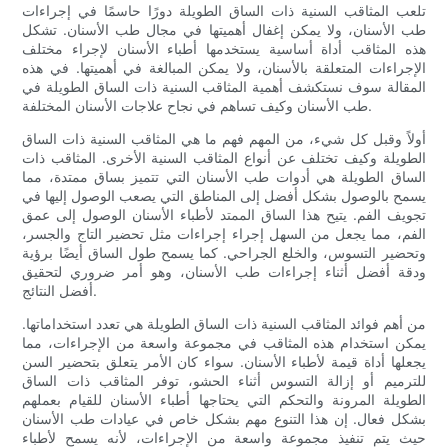
تلعب المثاقب السنية ذات الساق الطويلة دورًا حاسمًا في إجراءات
طب الأسنان، ولا يمكن إغفال أهميتها في مجال طب الأسنان. تشكل
هذه المثاقب أداة أساسية يستخدمها أطباء الأسنان لإجراء مختلف
الإجراءات المتعلقة بالأسنان، ولا يمكن المبالغة في أهميتها. في هذه
المقالة سوف نستكشف أهمية المثاقب السنية ذات الساق الطويلة في
طب الأسنان وكيف تساهم في نجاح علاجات الأسنان المختلفة.
أولاً وقبل كل شيء، من المهم فهم ما هي المثاقب السنية ذات الساق
الطويلة وكيف تختلف عن أنواع المثاقب السنية الأخرى. المثاقب ذات
الساق الطويلة هي أدوات طب الأسنان التي تتميز بساق ممتدة، مما
يسمح بالوصول بشكل أفضل إلى المناطق التي يصعب الوصول إليها في
تجويف الفم. يتيح هذا الساق الممتد لأطباء الأسنان الوصول إلى عمق
الفم، مما يجعل من السهل إجراء إجراءات مثل تحضير التاج والجسر،
وتحضير التسوس، والخلع الجراحي. كما يسمح طول الساق أيضًا برؤية
ودقة أفضل أثناء إجراءات طب الأسنان، وهو أمر ضروري لتحقيق
أفضل النتائج.
من أهم فوائد المثاقب السنية ذات الساق الطويلة هي تعدد استخداماتها.
يمكن استخدام هذه المثاقب في مجموعة واسعة من الإجراءات، مما
يجعلها أداة قيمة لأطباء الأسنان. سواء كان الأمر يتعلق بتحضير السن
للترميم أو إزالة التسوس أثناء الحشو، توفر المثاقب ذات الساق
الطويلة المرونة والتحكم التي يحتاجها أطباء الأسنان للقيام بعملهم
بشكل فعال. إن هذا التنوع مهم بشكل خاص في عيادات طب الأسنان
حيث يتم تنفيذ مجموعة واسعة من الإجراءات، لأنه يسمح لأطباء