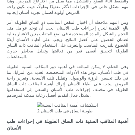
والضغط أثناء القطع والتشكيل، مما يقلل من الانزعاج للمريض. وهذا
مهم بشكل خاص في الإجراءات الأكثر تعقيدًا وطولًا، حيث تكون راحة
المريض أولوية لضمان تجربة أسنان إيجابية.
ومن المهم ملاحظة أن اختيار المقص المناسب ذو الساق الطويلة أمر
بالغ الأهمية لنجاح إجراءات طب الأسنان. يجب أن تؤخذ عوامل مثل
الحجم والشكل والمادة المستخدمة في صنع المثقاب بعين الاعتبار بعناية
لضمان الحصول على أفضل النتائج. ويجب على أطباء الأسنان أيضًا
الخضوع للتدريب المناسب والتعرف على استخدام المثاقب ذات الساق
الطويلة لتحقيق أقصى قدر من فعاليتها وتقليل مخاطر حدوث
المضاعفات.
وفي الختام، لا يمكن المبالغة في أهمية دور المثاقب السنية الطويلة
في طب الأسنان. توفر هذه الأدوات المتخصصة العديد من المزايا، بما
في ذلك تحسين الرؤية والوصول، وتقليل تلف الأنسجة، وتعزيز راحة
المريض. يجب على أطباء الأسنان إدراك أهمية المثاقب ذات الساق
الطويلة في مختلف إجراءات طب الأسنان والسعي إلى استخدامها
بشكل فعال لتقديم أفضل رعاية ممكنة لمرضاهم.
أهمية المثاقب السنية ذات الساق الطويلة في إجراءات طب
الأسنان