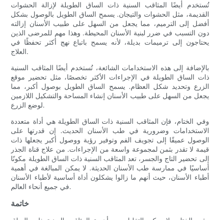
تُستخدم أيضًا المثاقب السنية ذات الساق الطويلة لإزالة الحشوات
القديمة، مثل الحشوات والتيجان. يسمح الساق الطويل بالوصول بشكل
أفضل إلى الترميم، مما يجعل من السهل على طبيب الأسنان إزالته
دون التسبب في ضرر لبنية الأسنان المحيطة. وهذا مهم للمرضى الذين
يحتاجون إلى ترميمات بديلة، لأنه يسمح باتباع نهج أكثر تحفظًا في
العلاج.
بالإضافة إلى هذه الاستخدامات الشائعة، تُستخدم أيضًا المثاقب السنية
ذات الساق الطويلة في الإجراءات الأكثر تخصصًا، مثل تحضير موقع
الزرع وتحديد شكل العظام. يسمح الساق الطويل بوصول أكبر، مما
يجعل من السهل على طبيب الأسنان إنشاء المساحة والتشكيل اللازمين
لوضع الزرع.
وفي الختام، فإن المثاقب السنية ذات الساق الطويلة هي أداة متعددة
الاستخدامات وضرورية في طب الأسنان الحديث. إن قدرتها على
الوصول عميقًا إلى تجويف الفم وتوفير رؤية ووصول أكبر يجعلها ذات
قيمة لا تقدر بثمن لمجموعة واسعة من الإجراءات. من علاج قناة الجذر
إلى تحضير التاج والجسر، تعد المثاقب السنية ذات الساق الطويلة مكونًا
أساسيًا في ممارسة طب الأسنان الحديثة. لا يمكن المبالغة في أهمية
أطباء الأسنان، حيث أنهم ما زالوا يشكلون أداة أساسية لأطباء الأسنان
في جميع أنحاء العالم.
خاتمة