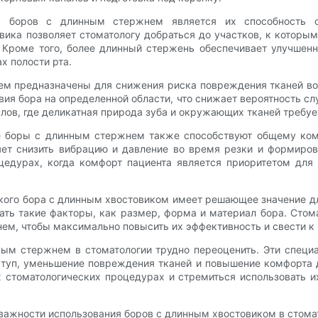
х боров с длинным стержнем является их способность 
вика позволяет стоматологу добраться до участков, к которы
. Кроме того, более длинный стержень обеспечивает улучшенн
х полости рта.
ем предназначены для снижения риска повреждения тканей во
ия бора на определенной области, что снижает вероятность с
лов, где деликатная природа зуба и окружающих тканей требуе
е боры с длинным стержнем также способствуют общему комф
яет снизить вибрацию и давление во время резки и формиров
едурах, когда комфорт пациента является приоритетом для 
кого бора с длинным хвостовиком имеет решающее значение д
ать такие факторы, как размер, форма и материал бора. Сто
ем, чтобы максимально повысить их эффективность и свести к
нным стержнем в стоматологии трудно переоценить. Эти спе
туп, уменьшение повреждения тканей и повышение комфорта д
стоматологических процедурах и стремиться использовать и