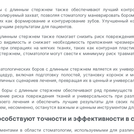
ры с длинным стержнем также обеспечивают лучший контрол
олируемый захват, позволяя стоматологу маневрировать бором 
их как формирование и контурирование зубов. Улучшенный 
лучшим результатам для пациентов.
 длинным стержнем также помогает снизить риск повреждения
ю видимость и снижает необходимость приложения чрезмерн
ри операциях на мягких тканях, таких как контурная пластик
тержнем, стоматологи могут свести к минимуму риск травмат
ологических боров с длинным стержнем является их универс
едур, включая подготовку полостей, установку коронок и м
личных сценариев лечения, превращая их в ценный и универса
ие боры с длинным стержнем обеспечивают ряд преимуществ 
жение риска повреждения тканей и универсальность при раз
воего лечения и обеспечить лучшие результаты для своих п
ем, несомненно, останутся важным и ценным инструментом для
особствуют точности и эффективности в 
ментами в области стоматологии, используемыми для различ