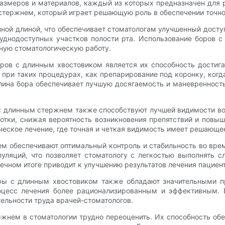
азмеров и материалов, каждый из которых предназначен для 
 стержнем, который играет решающую роль в обеспечении точно
ой длиной, что обеспечивает стоматологам улучшенный доступ
уднодоступных участков полости рта. Использование боров 
тную стоматологическую работу.
ов с длинным хвостовиком является их способность достига
при таких процедурах, как препарирование под коронку, ког
ина бора обеспечивает лучшую досягаемость и маневренность
с длинным стержнем также способствуют лучшей видимости во
отки, снижая вероятность возникновения препятствий и повы
еское лечение, где точная и четкая видимость имеет решающее
м обеспечивают оптимальный контроль и стабильность во вре
уляций, что позволяет стоматологу с легкостью выполнять 
ечном итоге приводит к улучшению результатов лечения пациент
оры с длинным хвостовиком также обладают значительными 
оцесс лечения более рационализированным и эффективным. 
ельности труда врачей-стоматологов.
жнем в стоматологии трудно переоценить. Их способность об