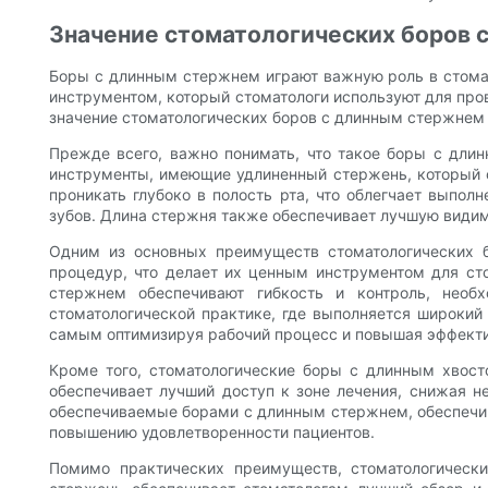
Значение стоматологических боров 
Боры с длинным стержнем играют важную роль в стомат
инструментом, который стоматологи используют для про
значение стоматологических боров с длинным стержнем в
Прежде всего, важно понимать, что такое боры с дли
инструменты, имеющие удлиненный стержень, который о
проникать глубоко в полость рта, что облегчает выпол
зубов. Длина стержня также обеспечивает лучшую видим
Одним из основных преимуществ стоматологических б
процедур, что делает их ценным инструментом для сто
стержнем обеспечивают гибкость и контроль, необ
стоматологической практике, где выполняется широкий 
самым оптимизируя рабочий процесс и повышая эффекти
Кроме того, стоматологические боры с длинным хвос
обеспечивает лучший доступ к зоне лечения, снижая н
обеспечиваемые борами с длинным стержнем, обеспечив
повышению удовлетворенности пациентов.
Помимо практических преимуществ, стоматологическ