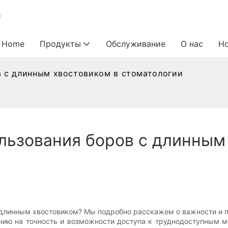
и
Home
Продукты
Обслуживание
О нас
Н
в с длинным хвостовиком в стоматологии
льзования боров с длинным
 с длинным хвостовиком? Мы подробно расскажем о важности и
янию на точность и возможности доступа к труднодоступным