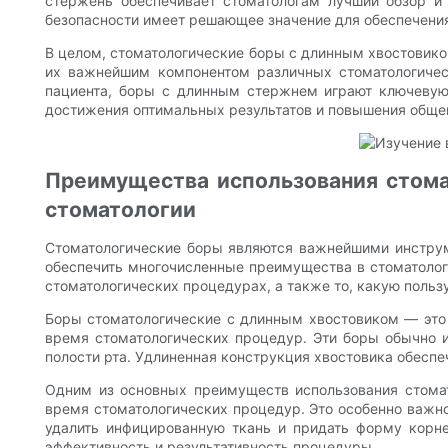
стержень обеспечивает стоматологам лучший обзор и
безопасности имеет решающее значение для обеспечения
В целом, стоматологические боры с длинным хвостовико
их важнейшим компонентом различных стоматологическ
пациента, боры с длинным стержнем играют ключевую 
достижения оптимальных результатов и повышения общег
Преимущества использования стома
стоматологии
Стоматологические боры являются важнейшими инструм
обеспечить многочисленные преимущества в стоматолог
стоматологических процедурах, а также то, какую пользу
Боры стоматологические с длинным хвостовиком — это
время стоматологических процедур. Эти боры обычно ис
полости рта. Удлиненная конструкция хвостовика обесп
Одним из основных преимуществ использования стомат
время стоматологических процедур. Это особенно важно 
удалить инфицированную ткань и придать форму корн
эффективность и результативность процедуры.