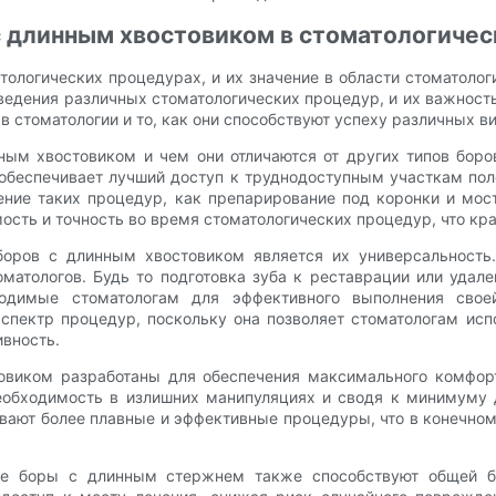
с длинным хвостовиком в стоматологиче
ологических процедурах, и их значение в области стоматолог
ведения различных стоматологических процедур, и их важност
 стоматологии и то, как они способствуют успеху различных в
нным хвостовиком и чем они отличаются от других типов бор
беспечивает лучший доступ к труднодоступным участкам пол
нение таких процедур, как препарирование под коронки и мо
ость и точность во время стоматологических процедур, что кр
оров с длинным хвостовиком является их универсальность
матологов. Будь то подготовка зуба к реставрации или уда
ходимые стоматологам для эффективного выполнения свое
спектр процедур, поскольку она позволяет стоматологам исп
вность.
товиком разработаны для обеспечения максимального комфор
еобходимость в излишних манипуляциях и сводя к минимуму д
ают более плавные и эффективные процедуры, что в конечном
ие боры с длинным стержнем также способствуют общей бе