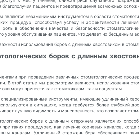
 доступ к месту лечения, снижая риск случайного поврежде
 благополучия пациентов и предотвращения возможных осложн
м являются незаменимым инструментом в области стоматологи
их процедур, способствуя успеху и эффективности лечения
роль в обеспечении качества и безопасности стоматологиче
о уровня обслуживания пациентов, что делает их бесценным ак
тологических боров с длинным хвостови
ентами при проведении различных стоматологических проце
ии. В этой статье мы рассмотрим важность использования ст
 они могут принести как стоматологам, так и пациентам.
 специализированные инструменты, имеющие удлиненный хвост
пользуются в ситуациях, когда требуется более глубокий до
ечивает лучшую видимость и маневренность, что позволяет сто
ологических боров с длинным стержнем является их способ
при таких процедурах, как лечение корневых каналов, когда 
евым каналам. Удлиненный стержень бора обеспечивает луч