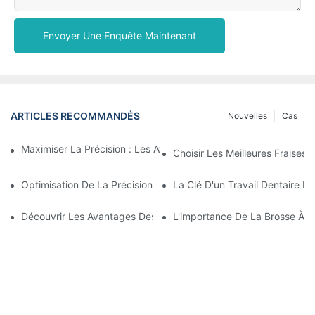
Envoyer Une Enquête Maintenant
ARTICLES RECOMMANDÉS
Nouvelles
Cas
Maximiser La Précision : Les Avantages Des Fraises En Zircone
Choisir Les Meilleures Fraises 
Optimisation De La Précision Et De L'efficacité Avec Les Frais
La Clé D'un Travail Dentaire D
Découvrir Les Avantages Des Fraises Dentaires En Dentisterie 
L'importance De La Brosse À Pol