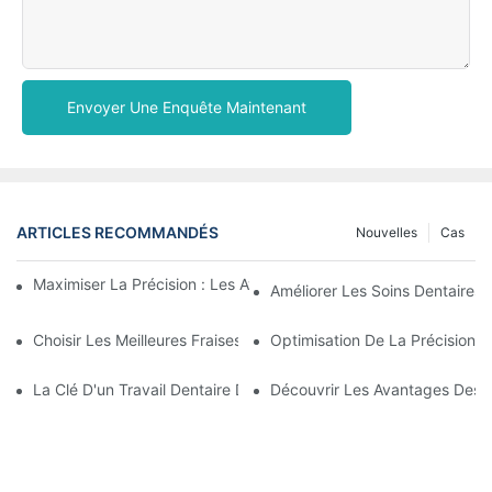
Envoyer Une Enquête Maintenant
ARTICLES RECOMMANDÉS
Nouvelles
Cas
Maximiser La Précision : Les Avantages Des Fraises En Zircone
Améliorer Les Soins Dentaires 
Choisir Les Meilleures Fraises : Guide Des Outils Dentaires De Pr
Optimisation De La Précision E
La Clé D'un Travail Dentaire De Précision : Comprendre Les Fra
Découvrir Les Avantages Des F