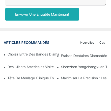
Envoyer Une Enquête Maintenant
ARTICLES RECOMMANDÉS
Nouvelles
Cas
Choisir Entre Des Bandes Diamantées Simple Face Et Double F
Fraises Dentaires Diamantées 
Des Clients Américains Visitent Et Font L'éloge Des Produits De L
Shenzhen Yongchangyuan Techno
Tête De Meulage Clinique En Silicone
Maximiser La Précision : Les A