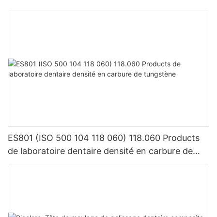
4. Sûr et inoffensif:
N'a aucun impact négatif sur le corps humain et les dents.
Choisissez notre silicone de polissage des dents en porcelaine
pour fournir le meilleur effet de polissage pour vos dents en
porcelaine et permettre à vos patients d'avoir un sourire plus
beau et plus sain !
ES801 (ISO 500 104 118 060) 118.060 Products
de laboratoire dentaire densité en carbure de
tungstène