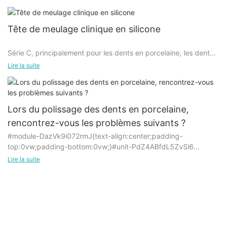
1. Pas de production de chaleur, pas de refroidissement par eau
Tête de meulage clinique en silicone
;
Série C, principalement pour les dents en porcelaine, les dents
naturelles, le meulage et le polissage de résine
Lire la suite
2. Plus résistant à l'usure et économique ;
photopolymérisable,
3. Pas besoin de forcer, sentez-vous bien, plus détendu !
Une série, principalement utilisée pour les métaux non précieux,
Lors du polissage des dents en porcelaine,
les métaux semi-précieux, les amalgames d'argent, les alliages
rencontrez-vous les problèmes suivants ?
de nickel-cadmium et autres polissages de meulage !
#module-DazVk9i072rmJ{text-align:center;padding-
top:0vw;padding-bottom:0vw;}#unit-PdZ4ABfdL5ZvSl6
{padding-top: 1vw;}
Lire la suite
Problème:
Brosse de polissage clinique
L'effet des matériaux de polissage traditionnels n'est pas bon et
il est difficile d'obtenir la brillance souhaitée.
Brosse de polissage clinique, utilisée pour polir une variété de
métaux, alliages, porcelaine, résine photopolymérisable et
Agiter:
dents naturelles, toute une variété de produits complets