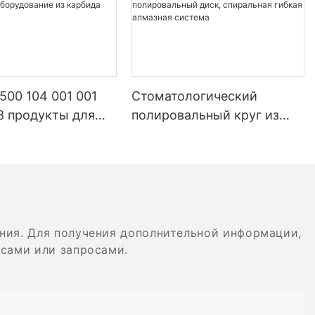
ь блеск
х красивее.
щий эффект в
 500 104 001 001
Стоматологический
8 продукты для
полировальный круг из
логических
композитного материала,
ать:
орий
хвостовик AC/RA,
ию.
логическое
резиновый полировальный
ное оборудование
диск, спиральная гибкая
ида вольфрама
алмазная система
действия на
ния. Для получения дополнительной информации,
осами или запросами.
лировки
спечить
 фарфоровых