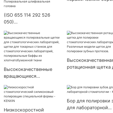
KENXIN
(ISO 655 114 292 526
050)
Высококачественная
продукция для
стоматологических
лабораторий
Зуботехническое
Высококачественна
оборудование для
ротационная щетка 
Высококачественные
установки драгоценных
полировки
вращающиеся
камней Полировальная
стоматологических
полировальные щетки
шлифовальная головка
лабораторий. Разли
для стоматологических
модели щеток для
лабораторий, щетки для
Бор для полировки 
полировки зубных
токарных станков для
для лабораторной
протезов.
Низкоскоростной
стоматологических