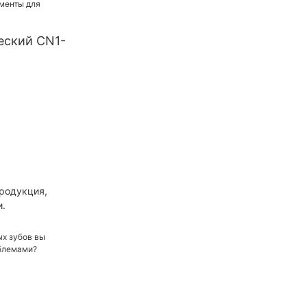
еских
еский CN1-
ый
позитный
абор
еский
убов
ости рта
Продукция,
и.
тная
итель и
для
ровки