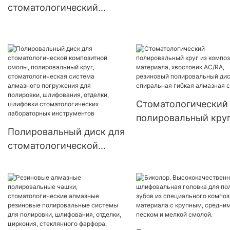
стоматологии - KEN
стоматологический
лабораторий,
силиконовый
полировальные баффы
полировщик
из хлопчатобумажной
специальной формы -
ткани
KENXIN
Стоматологический
полировальный круг
Полировальный диск для
композитного
стоматологической
материала, хвостов
композитной смолы,
AC/RA, резиновый
полировальный круг,
полировальный диск
стоматологическая
спиральная гибкая
система алмазного
алмазная система
погружения для
полировки, шлифования,