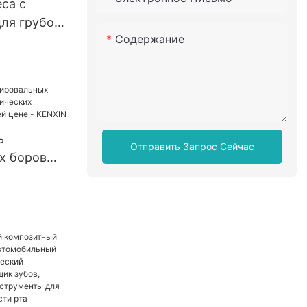
са с
ля грубой/
Содержание
вки,
ировальная
ки и
ь
Отправить Запрос Сейчас
х боров
гических
по лучшей