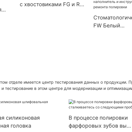
стоматологич
с хвостовиками FG и RA
круг, система алмазной
я
лабораторных
используется для
полировки для
вка
Стоматологич
инструментов
полировки зубов,
полировки, шлифования,
в из
FW Белый
удаления смолы,
отделки, шлифования
автомобильн
наполнителей и
Инструменты для
риала
каменный ком
полировки.
стоматологических
полирующий н
лабораторий
Стоматологич
фарфоровый
полировщик з
Полировка пол
этом отделе имеется центр тестирования данных о продукции. 
 и тестирование в этом центре для модернизации и оптимизаци
Высокоскорос
смола, наполн
инструменты 
ремонта поли
ая силиконовая
В процессе полировки
ная головка
фарфоровых зубов вы