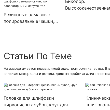
Биколор.
отделки, шлифовки
Высококачественна
стоматологических
Резиновые алмазные
шлифовальная голо
лабораторных
полировальные чашки,
для полировки зубо
инструментов
стоматологические
специального
алмазные резиновые
композитного мате
полировальные системы
с крупным, средним
для полировки,
песком и мелкой
Статьи По Теме
шлифования, отделки,
смолой.
циркония, стеклянного
фарфора, шлифовки
На заводе имеется независимый отдел контроля качества. В 
включая материалы и детали, должна пройти анализ качества
стоматологических
лабораторных
инструментов
Головка для шлифовки
Клиническ
циркониевых зубов, круг для
шлифоваль