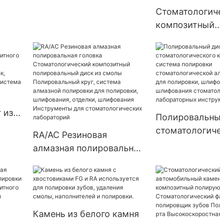
XIN
Bits - KENXIN
Стоматологич
композитный
полирующий 
автомобильны
стоматологич
фарфоровый
полировщик з
высокоскорос
 из
Полировальны
инструменты 
стоматологич
восстановлени
RA/AC Резиновая
ик
композита, си
рта
алмазная полировальная
полировки
головка
,
стоматологич
Стоматологический
алмазной рез
композитный
полировки, шл
полировальный диск из
отделки, шли
Камень из белого камня
смолы Полировальный