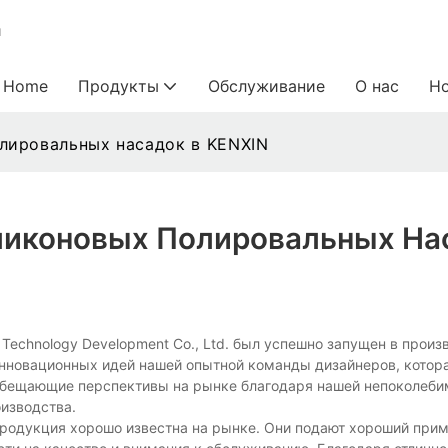
и
Home
Продукты
Обслуживание
О нас
Н
лировальных насадок в KENXIN
ликоновых Полировальных На
echnology Development Co., Ltd. был успешно запущен в произ
нновационных идей нашей опытной команды дизайнеров, котора
обещающие перспективы на рынке благодаря нашей непоколеби
изводства.
продукция хорошо известна на рынке. Они подают хороший прим