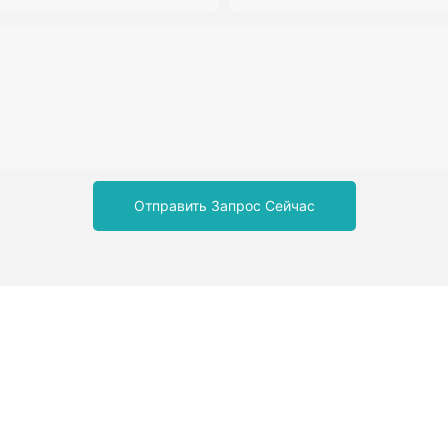
зубов и позволить вашим паци
более красивую и здоровую у
Отправить Запрос Сейчас