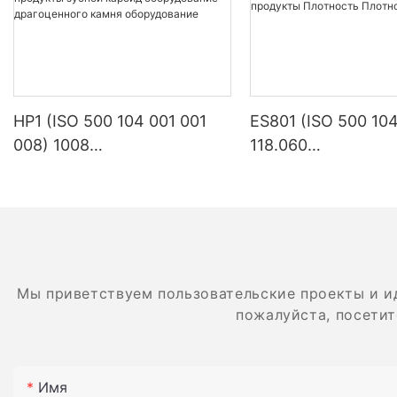
зубов, всех в
Производство
производство 
соответствии
стандартом пр
HP1 (ISO 500 104 001 001
ES801 (ISO 500 104
008) 1008
118.060
Стоматологические
Стоматологическ
Он обладает 
износостойкос
лабораторные продукты
лабораторные пр
скорость и ст
зубной карбид
Плотность Плотн
прочное поло
оборудование
карбид
драгоценного камня
Игла соответс
оборудование
Мы приветствуем пользовательские проекты и и
зарубежным с
пожалуйста, посетит
подходить дл
высокоскорос
мобильных те
Имя