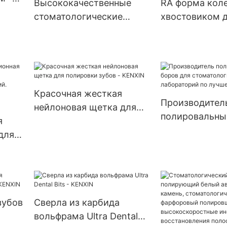
Высококачественные
RA форма коле
стоматологические
хвостовиком д
алмазные сверла HP,
мелкой шлифо
сверла для
алмазная пол
стоматологических
машина для
лабораторий
цельнокерами
циркония
Красочная жесткая
Производител
нейлоновая щетка для
полировальны
я
полировки зубов -
для стоматоло
для
KENXIN
лабораторий 
цене - KENXIN
чные
зубов
Сверла из карбида
вольфрама Ultra Dental