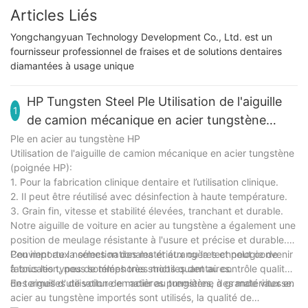
Articles Liés
Yongchangyuan Technology Development Co., Ltd. est un
fournisseur professionnel de fraises et de solutions dentaires
diamantées à usage unique
HP Tungsten Steel Ple Utilisation de l'aiguille
1
de camion mécanique en acier tungstène
(poignée HP)
Ple en acier au tungstène HP
Utilisation de l'aiguille de camion mécanique en acier tungstène
(poignée HP):
1. Pour la fabrication clinique dentaire et l’utilisation clinique.
2. Il peut être réutilisé avec désinfection à haute température.
3. Grain fin, vitesse et stabilité élevées, tranchant et durable.
Notre aiguille de voiture en acier au tungstène a également une
position de meulage résistante à l'usure et précise et durable.
Convient aux normes nationales et étrangères et peut convenir
Peu importe la sélection des matériaux ou la technologie de
à tous les types de téléphones mobiles dentaires.
fabrication, nous sommes très stricts quant au contrôle qualité
des aiguilles de voiture en acier au tungstène à grande vitesse.
En termes d'utilisation de matières premières, des matériaux en
acier au tungstène importés sont utilisés, la qualité de