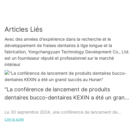
Articles Liés
Avec des années d'expérience dans la recherche et le
développement de fraises dentaires à tige longue et la
fabrication, Yongchangyuan Technology Development Co., Ltd.
est un fournisseur réputé et professionnel sur le marché
intérieur
"La conférence de lancement de produits
dentaires bucco-dentaires KEXIN a été un grand
succès au Hunan"
Le 30 septembre 2024, une conférence de lancement de
produits bucco-dentaires de grande envergure s'est tenue
Lire la suite
avec succès au Hunan, qui a attiré une large attention dans
l'industrie. La série de produits bucco-dentaires innovants