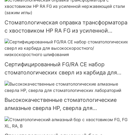
Зуботехническое оборудование для установки
драгоценных камней Полировальная
шлифовальная головка
Стоматологическая оправка трансформатора
с хвостовиком HP RA FG из усиленной
нержавеющей стали (зажим иглы)
Сертифицированный FG/RA CE набор
стоматологических сверл из карбида для
высокоскоростного/низкоскоростного
шлифования
Высококачественные стоматологические
алмазные сверла HP, сверла для
стоматологических лабораторий