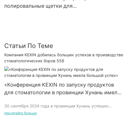
полировальные щетки для
стоматологических лабораторий, щетки для
токарных станков для стоматологических
лабораторий, полировальные баффы из
хлопчатобумажной ткани
Статьи По Теме
Компания KEXIN добилась больших успехов в производстве
стоматологических боров 556
«Конференция KEXIN по запуску продуктов
для стоматологии в провинции Хунань имела
большой успех»
30 сентября 2024 года в провинции Хунань успешно
прошла громкая конференция по запуску продукции для
прочитайте больше
полости рта и зубов, которая привлекла широкое внимание
в отрасли. Серия инновационных продуктов для полости