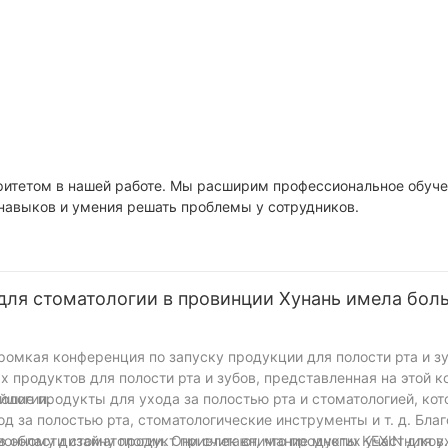
стоматологич
для обрезки
ый
твердосплавн
ский
стоматологич
оборудование
ритетом в нашей работе. Мы расширим профессиональное обуче
навыков и умения решать проблемы у сотрудников.
 для стоматологии в провинции Хунань имела бол
ромкая конференция по запуску продукции для полости рта и зу
 продуктов для полости рта и зубов, представленная на этой 
ологии.
шие продукты для ухода за полостью рта и стоматологией, ко
од за полостью рта, стоматологические инструменты и т. д. Бла
онному дизайну продукт привлек внимание многих участников.
области стоматологии. Они считают, что продукты KEXIN для у