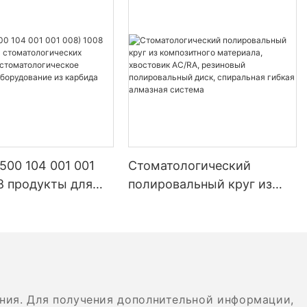
 500 104 001 001
Стоматологический
8 продукты для
полировальный круг из
логических
композитного материала,
орий
хвостовик AC/RA,
логическое
резиновый полировальный
ное оборудование
диск, спиральная гибкая
ида вольфрама
алмазная система
ния. Для получения дополнительной информации,