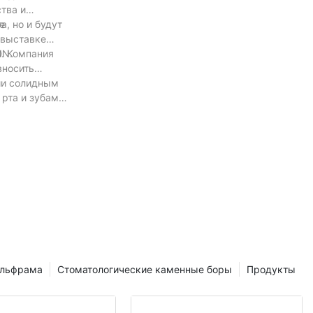
тва и
а, но и будут
е
 выставке
IN.
D. Компания
вносить
нии солидным
 рта и зубами
ольфрама
Стоматологические каменные боры
Продукты