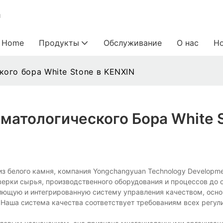
и
Home
Продукты
Обслуживание
О нас
Н
ого бора White Stone в KENXIN
матологического Бора White 
з белого камня, компания Yongchangyuan Technology Developmen
роверки сырья, производственного оборудования и процессов до 
ющую и интегрированную систему управления качеством, осно
 Наша система качества соответствует требованиям всех регу