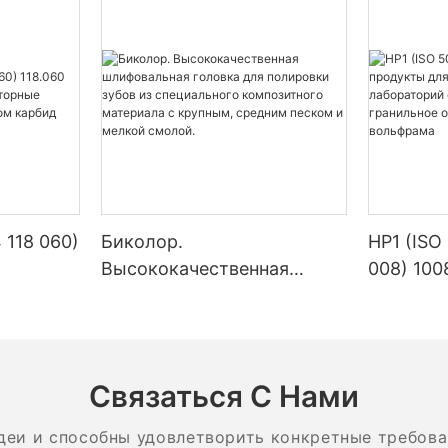
 118 060)
Биколор.
HP1 (ISO
Высококачественная
008) 100
ие
шлифовальная головка для
стомато
одукты
полировки зубов из
лаборат
ом
специального
стомато
композитного материала с
граниль
Связаться С Нами
крупным, средним песком
из карб
и мелкой смолой.
деи и способны удовлетворить конкретные требова