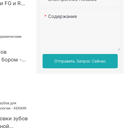
и FG и RA
для
Содержание
ов,
лы,
и
бов
 бором -
Отправить Запрос Сейчас
овки зубов
рной