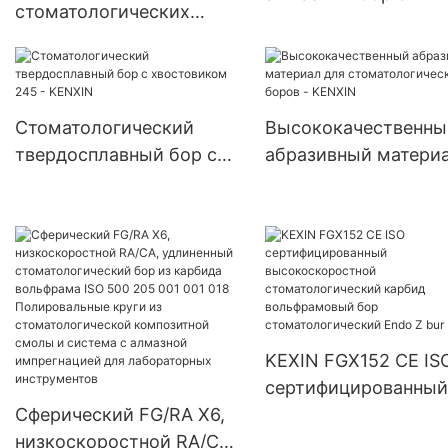
фарфоровый
стоматологических
хвостовиком FG, FG 
абразивы, оптовые
полировщик зубов
буровых стентов можно
RA
торговцы стоматол
Полировка полости рта
автоклавировать.
Высокоскоростная
смола, наполнитель и
Стоматологический
Высококачественны
инструменты для
твердосплавный бор с
абразивный матери
ремонта полировки
хвостовиком 245 -
для стоматологичес
KENXIN
боров - KENXIN
KEXIN FGX152 CE IS
сертифицированный
Сферический FG/RA X6,
высокоскоростной
низкоскоростной RA/CA,
стоматологический