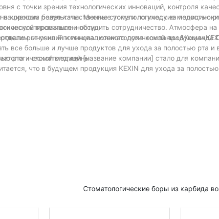
овня с точки зрения технологических инноваций, контроля качес
 пациентам более качественные услуги по уходу за полостью рт
нь хорошие результаты. Многие стоматологические медицински
логической промышленности.
роконсультироваться и обсудить сотрудничество. Атмосфера на
ировало рыночный потенциал стоматологической продукции KEX
еотделим от усилий и инновационного духа компании.&Команда 
ь все больше и лучше продуктов для ухода за полостью рта и 
оматологической медицины.
тью рта и стоматологией [название компании] стало для компа
итается, что в будущем продукция KEXIN для ухода за полостью
мировом рынках.
Стоматологические боры из карбида в