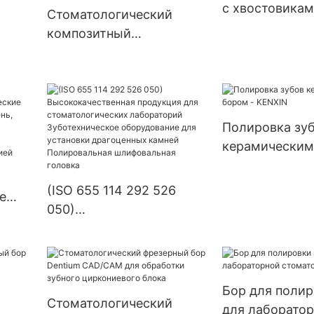
с хвостовикам
Стоматологический
используется 
композитный
полировки зуб
полирующий белый
удаления смо
автомобильный камень,
наполнителей 
стоматологический
полировки.
фарфоровый
Полировка зу
полировщик зубов,
керамическим
высокоскоростные
KENXIN
инструменты для
восстановления полости
(ISO 655 114 292 526
е
рта
050)
Высококачественная
продукция для
стоматологических
мика,
лабораторий
Бор для полир
Стоматологический
Зуботехническое
для лаборато