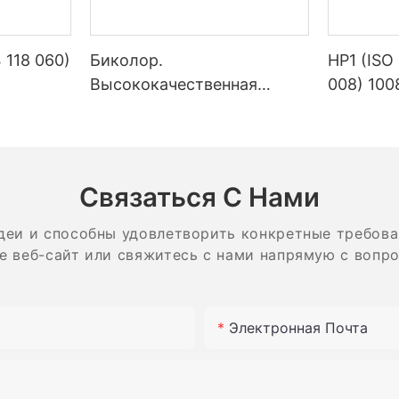
 118 060)
Биколор.
HP1 (ISO
Высококачественная
008) 100
ие
шлифовальная головка для
стомато
одукты
полировки зубов из
лаборат
ом
специального
стомато
композитного материала с
граниль
Связаться С Нами
крупным, средним песком
из карб
и мелкой смолой.
деи и способны удовлетворить конкретные требова
е веб-сайт или свяжитесь с нами напрямую с вопр
Электронная Почта