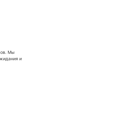
е щетки
гических
щетки для
ков для
еских
е баффы
ров. Мы
ожидания и
умажной