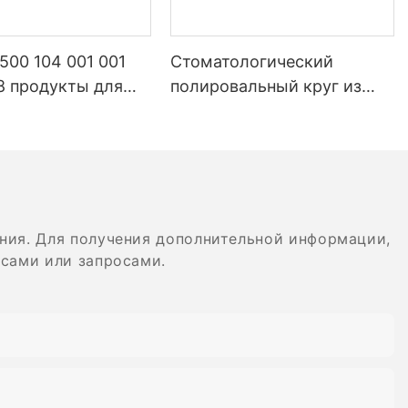
 500 104 001 001
Стоматологический
8 продукты для
полировальный круг из
логических
композитного материала,
орий
хвостовик AC/RA,
логическое
резиновый полировальный
ное оборудование
диск, спиральная гибкая
ида вольфрама
алмазная система
ния. Для получения дополнительной информации,
осами или запросами.