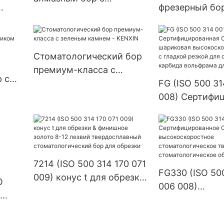
фрезерный бор
хвостовиком FG, FG XL,
ожно
CAD/CAM для 
RA
зубного цирко
блока
Стоматологический бор
премиум-класса с
 с
зеленым камнем -
FG (ISO 500 31
KENXIN
008) Сертифи
CE ISO шарик
высокоскорос
сверла с глад
для стоматоло
7214 (ISO 500 314 170 071
карбида воль
FG330 (ISO 50
009) конус t для обрезки
стоматологии
O
006 008)
& финишное золото 8-12
Сертифициров
лезвий твердосплавный
ISO высокоск
стоматологический бор