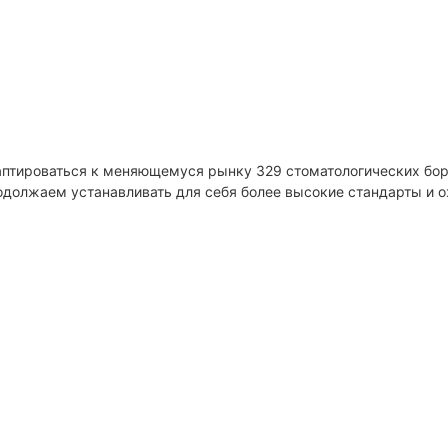
высококачественный
полировальны
стоматологический
для стоматоло
материал с полным
лабораторий, 
покрытием,
токарных стан
стоматологический
стоматологич
лабораторный диск,
лабораторий,
стоматологический
полировальны
аптироваться к меняющемуся рынку 329 стоматологических бо
одолжаем устанавливать для себя более высокие стандарты и 
абразивный отрезной
из хлопчатоб
диск
ткани