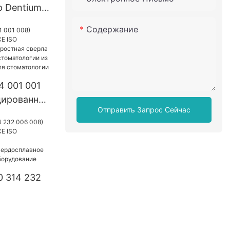
 Dentium
обработки
Содержание
ниевого
4 001 001
цированная
Отправить Запрос Сейчас
овая
тная
кой резкой
гии из
фрама для
0 314 232
анное CE
оростное