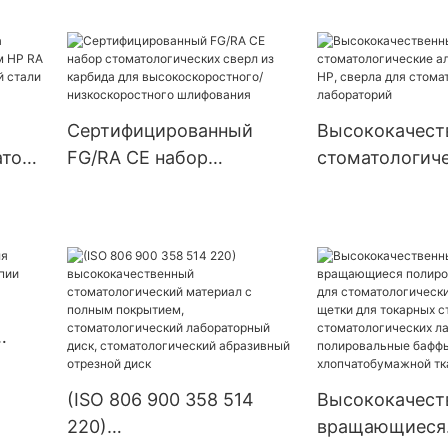
стоматологич
для обрезки
ый
твердосплавн
ский
стоматологич
оборудование
Сертифицированный
Высококачест
атора
FG/RA CE набор
стоматологич
A FG
стоматологических
алмазные свер
сверл из карбида для
сверла для
и
высокоскоростного/
стоматологич
низкоскоростного
лабораторий
шлифования
опии
(ISO 806 900 358 514
Высококачест
220)
вращающиеся