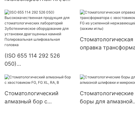
удлиненный
карбид вольфрамов
стоматологический бор
бор стоматологиче
из карбида вольфрама
Endo Z bur
ISO 500 205 001 001 018
Стоматологическая
Полировальные круги из
оправка трансформ
стоматологической
(ISO 655 114 292 526
с хвостовиком HP R
композитной смолы и
050)
из усиленной
система с алмазной
Высококачественная
нержавеющей стал
импрегнацией для
продукция для
(зажим иглы)
лабораторных
стоматологических
инструментов
Стоматологический
Стоматологические
лабораторий
алмазный бор с
боры для алмазной
Зуботехническое
хвостовиком FG, FG XL,
шлифовки и микрок
оборудование для
RA, B
установки драгоценных
камней Полировальная