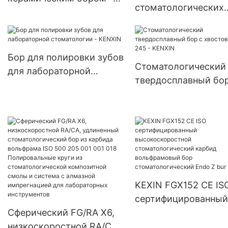
стоматологических
KENXIN
буровых стентов м
автоклавировать.
Бор для полировки зубов
Стоматологический
для лабораторной
твердосплавный бор
стоматологии - KENXIN
хвостовиком 245 -
KENXIN
KEXIN FGX152 CE IS
сертифицированный
Сферический FG/RA X6,
высокоскоростной
низкоскоростной RA/CA,
стоматологический