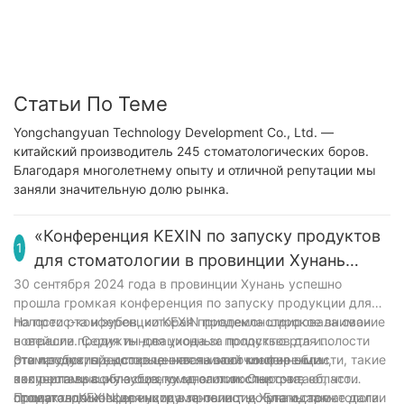
стоматологических лабораторий, щетки для
токарных станков для стоматологических
лабораторий, полировальные баффы из
хлопчатобумажной ткани
Статьи По Теме
Yongchangyuan Technology Development Co., Ltd. —
китайский производитель 245 стоматологических боров.
Благодаря многолетнему опыту и отличной репутации мы
заняли значительную долю рынка.
«Конференция KEXIN по запуску продуктов
1
для стоматологии в провинции Хунань
имела большой успех»
30 сентября 2024 года в провинции Хунань успешно
прошла громкая конференция по запуску продукции для
полости рта и зубов, которая привлекла широкое внимание
На пресс-конференции KEXIN продемонстрировала свои
в отрасли. Серия инновационных продуктов для полости
новейшие продукты для ухода за полостью рта и
рта и зубов, представленная на этой конференции,
стоматологией, которые охватывают многие области, такие
Эти продукты высоко ценятся многочисленными
получила высокую оценку многих экспертов в области
как реставрация зубов, уход за полостью рта,
экспертами в области стоматологии. Они считают, что
стоматологии.
стоматологические инструменты и т. д. Благодаря
продукты KEXIN для ухода за полостью рта и стоматологии
Пропаганда конференции в провинции Хунань также дала