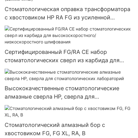
шлифовальная головка
Стоматологическая оправка трансформатора
с хвостовиком HP RA FG из усиленной
нержавеющей стали (зажим иглы)
Сертифицированный FG/RA CE набор
стоматологических сверл из карбида для
высокоскоростного/низкоскоростного
шлифования
Высококачественные стоматологические
алмазные сверла HP, сверла для
стоматологических лабораторий
Стоматологический алмазный бор с
хвостовиком FG, FG XL, RA, B