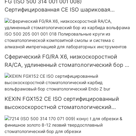
FG (ISO 500 314 001 001 008)
Сертифицированная CE ISO шариковая
высокоскоростная сверла с гладкой резкой
для стоматологии из карбида вольфрама для
стоматологии
Сферический FG/RA X6, низкоскоростной
RA/CA, удлиненный стоматологический бор из
карбида вольфрама ISO 500 205 001 001 018
Полировальные круги из стоматологической
композитной смолы и система с алмазной
импрегнацией для лабораторных
KEXIN FGX152 CE ISO сертифицированный
инструментов
высокоскоростной стоматологический
карбид вольфрамовый бор
стоматологический Endo Z bur