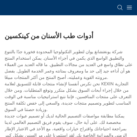
أدوات طب الأسنان من كينكسين
شركة يونغتشانغ يوان لتطوير التكنولوجيا المحدودة فخورة جدًا بالتنوع
والتطبيق الواسع الذي يكمن في أجزاء الأسنان. يمكن استخدام المنتج
على نطاق واسع في العديد من مجالات التطبيق. ما قاله العديد من العملاء
هو أن أداءه جيد إلى حد ما ومعروف بمتانته وعمر الخدمة الطويل. بفضل
مرونته القوية وعمليته، أصبح المنتج من أكثر المنتجات مبيعًا.
نحن نكرس أنفسنا لإنشاء منتجات قابلة للتسويق لعلامة KEXIN التجارية
من خلال إجراء أبحاث السوق بشكل متكرر وتوقع المتطلبات. ومن خلال
التعرف على منتجات المنافسين، فإننا نتبع استراتيجيات مناسبة في الوقت
المناسب لتطوير وتصميم منتجات جديدة، والسعي إلى خفض تكلفة المنتج
وزيادة حصتنا في السوق.
يمكننا مطابقة مواصفات التصميم الحالية لديك أو تصميم عبوات جديدة
مخصصة لك. على أية حال، سوف يقوم فريق التصميم العالمي لدينا
بمراجعة احتياجاتك واقتراح خيارات واقعية، مع الأخذ في الاعتبار الإطار
الزمني والميزانية الخاصة بك. لقد استثمرنا على مر السنين بشكل كبير