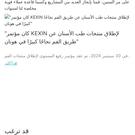
على مر السنين، قمنا بإنجاز العديد من المشاريع وكسبنا قاعدة عملاء قوية
مخلصة لنا لسنوات
"كان مؤتمر KEXIN لإطلاق منتجات طب الأسنان عن
طريق الفم نجاحًا كبيرًا في هونان"
في 30 سبتمبر 2024، تم عقد مؤتمر رفيع المستوى لإطلاق منتجات الفم
والأسنان بنجاح في هونان، والذي جذب اهتمامًا واسع النطاق في الصناعة.
اقرأ أكثر
لقد حظيت سلسلة منتجات الفم والأسنان المبتكرة التي تم عرضها في هذا
المؤتمر بتقدير كبير من قبل العديد من خبراء طب الأسنان.
في المؤتمر الصحفي، عرضت KEXIN أحدث منتجاتها للعناية بالفم
والأسنان، والتي تغطي العديد من المجالات مثل ترميم الأسنان والعناية
بالفم وأدوات طب الأسنان وما إلى ذلك. بفضل التكنولوجيا المتقدمة
والجودة الممتازة والتصميم المبتكر، جذب المنتج انتباه العديد من
المشاركين.
قد ترغب