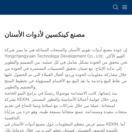
مصنع كينكسين لأدوات الأسنان
إن جودة مصنع أدوات تقويم الأسنان والمنتجات المماثلة هي ما يميز شركة
Yongchangyuan Technology Development Co., Ltd. القيم الأكثر.
نحن نتحقق من الجودة بشكل شامل في كل عملية، من التصميم والتطوير
إلى بداية الإنتاج، مع ضمان تحقيق التحسينات المستمرة في الجودة من
خلال مشاركة معلومات الجودة وردود أفعال العملاء التي تم الحصول عليها
من نقاط البيع وخدمة ما بعد البيع مع الأقسام المسؤولة عن تخطيط المنتج
والتصميم والتطوير.
منذ إنشائها، كانت الاستدامة موضوعًا رئيسيًا في برامج النمو الخاصة
بشركة KEXIN. ومن خلال عولمة أعمالنا الأساسية والتطور المستمر
لمنتجاتنا، عملنا من خلال شراكات مع عملائنا وبنينا النجاح في تقديم
منتجات مفيدة ومستدامة. تتمتع منتجاتنا بسمعة طيبة، وهو جزء من مزايانا
التنافسية.
سيتم عرض معظم المعلومات حول مصنع أدوات الأسنان في KEXIN. أما
بالنسبة للوصف التفصيلي فسوف تتعلم المزيد من خلال خدماتنا بكل