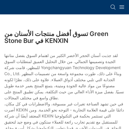
تسوق أفضل منتجات الأسنان من Green
Stone Bur في KENXIN
لقد جذبت أسنان الحجر الأخضر الكثير من اهتمام السوق بفضل متانتها
الجيدة وتصميمها الجمالي. من خلال التحليل العميق لمتطلبات السوق
للمظهر، قامت شركة Yongchangyuan Technology Development
Co., Ltd. وبناءً على ذلك، طورت مجموعة واسعة من تصميمات المظهر
الجذابة التي تلبي مختلف أذواق العملاء. علاوة على ذلك، نظرًا لكونه
مصنوعًا من مواد عالية الجودة ومتينة، يتمتع المنتج بعمر خدمة طويل
نسبيًا. بفضل ميزة الأداء العالي من حيث التكلفة، يمكن تطبيق المنتج على
نطاق واسع في مختلف المجالات.
في حين تشهد الصناعة تغيرات غير مسبوقة، والاضطرابات في كل مكان،
أصرت KEXIN دائمًا على قيمة العلامة التجارية - التوجه نحو الخدمة. ومن
المعتقد أيضًا أن شركة KEXIN التي تستثمر بحكمة في التكنولوجيا
للمستقبل مع تقديم تجارب رائعة للعملاء ستكون في وضع جيد لتحقيق
النجاح. في السنوات الأخيرة، قمنا بتطوير التكنولوجيا بشكل أسرع وخلق