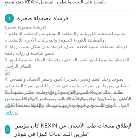
يتمتع مصنع KEXIN بالقدرة على البحث والتطوير المستقل
فرشاة مصقولة صغيرة
1
فرشاة مصقولة صغيرة:
1. مناسبة للمطحنة الكهربائية والمطحنة المستقيمة والمطحنة المعلقة
والمطحنة الكورية الجنوبية والمحركات الأخرى للاستخدام.
2. فرشاة مسطحة لتلميع قطعة العمل، فرشاة على شكل نجمة، زوايا
تلميع مناسبة ودرزات دقيقة.
3. الفرشاة مناسبة لتلميع الثقب الداخلي، وفرشاة الوعاء مناسبة لتلميع
النطاق الرأسي.
4. الصوف وجلد الغنم وشعر الخنزير الأسود وشعر الحصان والقماش
القطني وغيرها من المواد، مناسبة في حد ذاتها لتلميع المواد الصلبة غير
العالية، مثل نحت الخشب والخزف والراتنج وما إلى ذلك. يمكنها أيضًا
5. بما في ذلك فرشاة الحرير الكاشطة، ومائة قطعة قماش نظيفة،
التعاون مع معجون التلميع والشمع الخفيف وغيرها من أنواع التلميع لجميع
والألياف، والأسلاك الفولاذية، والأسلاك النحاسية، هذه الأنواع المتعددة من
أنواع اليشم والحجر والزجاج والكريستال والمواد الصلبة الأخرى.
المواد لا تحتاج إلى طحن المعجون، وهي في حد ذاتها مناسبة جدًا لتلميع
المواد المعدنية، كما أن تلميع جميع أنواع المعادن بكفاءة عالية جدًا، ويمكن
اقرأ أكثر
تلميعها مباشرة إزالة الأكسدة، التطهير، السطوع.
"كان مؤتمر KEXIN لإطلاق منتجات طب الأسنان عن
2
طريق الفم نجاحًا كبيرًا في هونان"