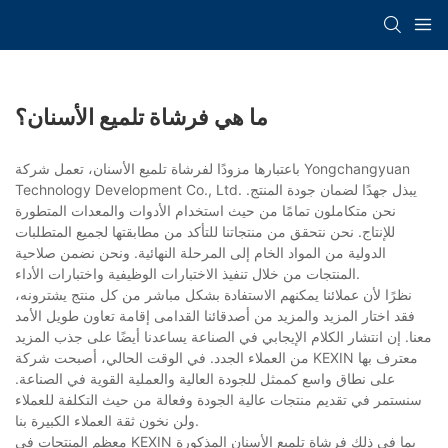
ما هي فرشاة تلميع الأسنان؟
باعتبارها مزودًا لفرشاة تلميع الأسنان، تعمل شركة Yongchangyuan
Technology Development Co., Ltd. يبذل جهدًا لضمان جودة المنتج.
نحن متكاملون تمامًا من حيث استخدام الأدوات والمعدات المتطورة
للإنتاج. نحن نتحقق من منتجاتنا للتأكد من مطابقتها لجميع المتطلبات
الدولية من المواد الخام إلى المرحلة النهائية. ونحن نضمن صلاحية
المنتجات من خلال تنفيذ الاختبارات الوظيفية واختبارات الأداء.
نظرًا لأن عملائنا يمكنهم الاستفادة بشكل مباشر من كل منتج يشترونه،
فقد اختار المزيد والمزيد من أصدقائنا القدامى إقامة تعاون طويل الأمد
معنا. إن انتشار الكلام الإيجابي في الصناعة يساعدنا أيضًا على جذب المزيد
من العملاء الجدد. في الوقت الحالي، أصبحت شركة KEXIN معترف بها
على نطاق واسع كممثل للجودة العالية والعملية القوية في الصناعة.
سنستمر في تقديم منتجات عالية الجودة وفعالة من حيث التكلفة للعملاء
ولن نخون ثقة العملاء الكبيرة بنا.
معظم المنتجات في KEXIN بما في ذلك فرشاة تلميع الأسنان المذكورة