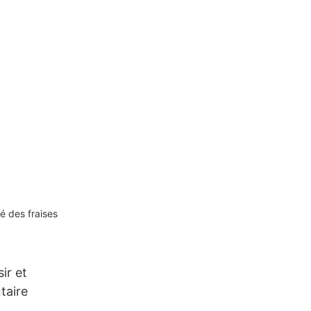
é des fraises
ir et
ntaire