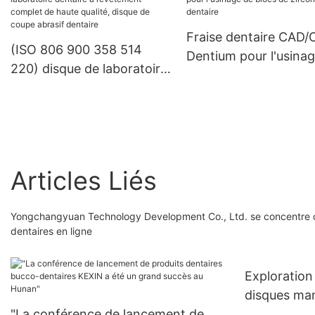
FG/RA
Fraise dentaire CAD
(ISO 806 900 358 514
Dentium pour l'usina
220) disque de laboratoire
blocs de zircone dent
dentaire à revêtement
complet de haute qualité,
disque de coupe abrasif
dentaire
Articles Liés
Yongchangyuan Technology Development Co., Ltd. se concentre dep
dentaires en ligne
Exploration
disques man
"La conférence de lancement de
procédures 