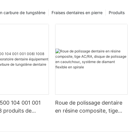
ntaires,
en carbure de tungstène
Fraises dentaires en pierre
Produits
ntiel pour un
s outils les
dentiste est
t utilisé à
ouper, meuler,
entaires.
’outils rotatifs
ir le bon outil
otatifs
es tâches
lus courants
 500 104 001 001
Roue de polissage dentaire
se, utilisée
8 produits de
en résine composite, tige
s et autres
t souvent
re dentaire
AC/RA, disque de polissage
s que la
t lapidaire en
en caoutchouc, système de
se de