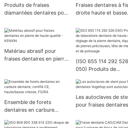
Produits de fraises
Fraises dentaires à fi
diamantées dentaires pour
droite haute et basse
laboratoire - KENXIN
vitesse - KENXIN
Matériau abrasif pour
fraises dentaires en pierre
(ISO 655 114 292 52
de haute qualité - KENXIN
050) Produits de
laboratoire dentaire 
haute qualité, réglage
pierre dentaire,
Les autoclaves de ste
équipement de pierre
Ensemble de forets
pour fraises dentaire
précieuses, tête de
dentaires en carbure
Vogeltop sont
meulage et de poliss
dentaire, certifié CE,
autoclavables
haute/basse vitesse,