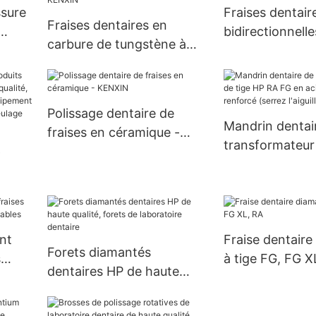
ssure
Fraises dentair
Fraises dentaires en
bidirectionnelle
carbure de tungstène à
carbure - KEN
haute et basse vitesse -
KENXIN
Polissage dentaire de
Mandrin dentai
fraises en céramique -
transformateur
6
KENXIN
RA FG en acier
renforcé (serrez 
de
 de la
nt
Fraise dentair
s
Forets diamantés
s
à tige FG, FG X
dentaires HP de haute
age
qualité, forets de
laboratoire dentaire