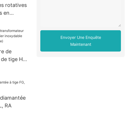
es rotatives
s en
XIN
Envoyer Une Enquête
Maintenant
re de
 de tige HP
 inoxydable
l'aiguille)
e diamantée
L, RA