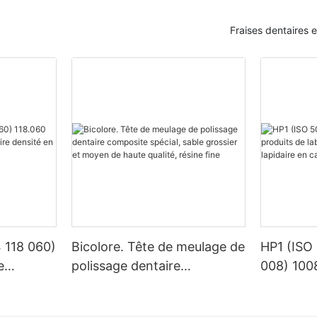
avancées en matière de soins
verses procédures dentaires,
s, cet aperçu des coulisses
 essentiels pour façonner, lisser
Lorsqu’il s’agit de procédures de
Fraises dentaires 
iver et vous inspirer. Restez à
taurations dentaires. Il est
disposer des bons outils est esse
t que nous explorons le travail
les professionnels dentaires de
résultat réussi et efficace. L’un de
qui se déroule à l’intérieur des
fonction de ces disques afin de
plus importants de l’arsenal d’un 
e de fraises dentaires.
ultats positifs dans les
l’outil rotatif dentaire. Cet outil es
s que le remplissage, la
diverses fins, notamment pour c
pose de facettes.
façonner et polir les matériaux d
Comprendre les différents types d
'usine de fraises dentaires
dentaires est essentiel pour chois
nt sur le mot-clé « disques de
pour le travail.
es dentaires est un lieu où
e », cet article vise à explorer
ncontre la précision dans la
e ces instruments dentaires dans
quipements dentaires essentiels.
dures dentaires. En
Il existe plusieurs types d’outils r
conception initiale au processus
 leurs fonctions et leurs
dentaires, chacun conçu pour d
lité final, chaque étape du
es professionnels dentaires
spécifiques. L’un des types les p
abrication est soigneusement
 118 060)
Bicolore. Tête de meulage de
HP1 (ISO
ir des informations précieuses
est la pièce à main à grande vites
antir les normes de performance
e
polissage dentaire
008) 100
de maximiser l’efficacité des
pour couper et façonner les dent
es plus élevées. Dans cet article,
s dans leur pratique clinique.
matériaux dentaires. Cet outil es
e densité
composite spécial, sable
laboratoi
s découvrir les innovations
utilisé dans des procédures telle
der de fraises dentaires, vous
stène
grossier et moyen de haute
équipemen
préparation des cavités et la po
rçu de la technologie de pointe