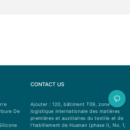
ntaire,
ris en compte.
nts est la
main à grande
es pour la
e les pièces à
es pour le
la source
ement un
 compte.
entés par
sont
e
dra des
CONTACT US
ure.
rre
Ajouter : 120, bâtiment T09, zone
endre en
tatif dentaire
arbure De
logistique internationale des matières
ire utilisé. Les
premières et auxiliaires du textile et de
 ou de meulage
Silicone
l'habillement de Huanan (phase I), No. 1,
ntes fraises