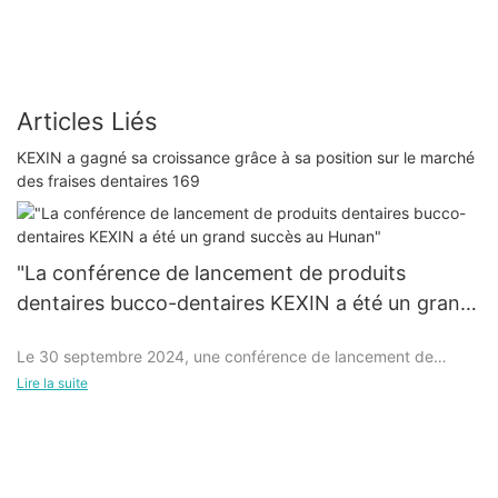
de laboratoire dentaire
Articles Liés
KEXIN a gagné sa croissance grâce à sa position sur le marché
des fraises dentaires 169
"La conférence de lancement de produits
dentaires bucco-dentaires KEXIN a été un grand
succès au Hunan"
Le 30 septembre 2024, une conférence de lancement de
produits bucco-dentaires de grande envergure s'est tenue
Lire la suite
avec succès au Hunan, qui a attiré une large attention dans
l'industrie. La série de produits bucco-dentaires innovants
présentés lors de cette conférence a été hautement reconnue
par de nombreux experts dentaires.