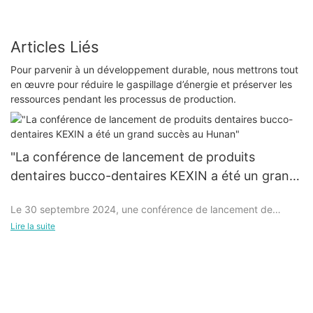
Articles Liés
Pour parvenir à un développement durable, nous mettrons tout
en œuvre pour réduire le gaspillage d’énergie et préserver les
ressources pendant les processus de production.
"La conférence de lancement de produits
dentaires bucco-dentaires KEXIN a été un grand
succès au Hunan"
Le 30 septembre 2024, une conférence de lancement de
produits bucco-dentaires de grande envergure s'est tenue
Lire la suite
avec succès au Hunan, qui a attiré une large attention dans
l'industrie. La série de produits bucco-dentaires innovants
présentés lors de cette conférence a été hautement reconnue
par de nombreux experts dentaires.