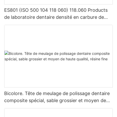
majorité des patients et à l'industrie médicale bucco-dentaire.
ES801 (ISO 500 104 118 060) 118.060 Products
de laboratoire dentaire densité en carbure de
La tenue réussie du lancement du produit oral et dentaire de
tungstène
[nom de l'entreprise] marque un pas en avant solide pour
l'entreprise dans le domaine de la dentisterie buccale. Nous
pensons qu'à l'avenir, les produits bucco-dentaires de KEXIN
obtiendront des résultats plus brillants sur les marchés
nationaux et mondiaux.
Bicolore. Tête de meulage de polissage dentaire
composite spécial, sable grossier et moyen de
haute qualité, résine fine