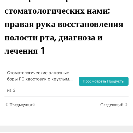
Стоматологические алмазные
боры FG хвостовик с круглым
Просмотреть Продукты
конусом и высокоскоростным
из
$
полирующим алмазным бором
Предыдущий
Следующий