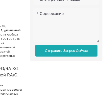
- KENXIN
Содержание
Отправить Запрос Сейчас
G/RA X6,
ой RA/CA,
еский бор
ольфрама
1 001 018