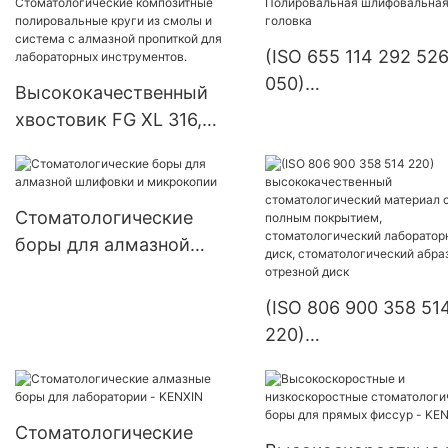
смолы Полироваль
полировки, шлифования,
круг, система алмаз
отделки, шлифовки
(ISO 655 114 292 52
полировки для
стоматологических
050)
полировки, шлифова
Высококачественный
лабораторных
Высококачественна
отделки, шлифовани
хвостовик FG XL 316,
инструментов
продукция для
Инструменты для
куполообразный
стоматологических
стоматологических
фиссурный поперечный
лабораторий
лабораторий
разрез, хирургический
Стоматологические
Зуботехническое
высокоскоростной
боры для алмазной
оборудование для
стоматологический
шлифовки и микрокопии
установки драгоцен
карбидный бор.
камней Полироваль
(ISO 806 900 358 51
Стоматологические
шлифовальная голо
220)
композитные
высококачественны
полировальные круги из
стоматологический
смолы и система с
материал с полным
алмазной пропиткой для
Стоматологические
покрытием,
лабораторных