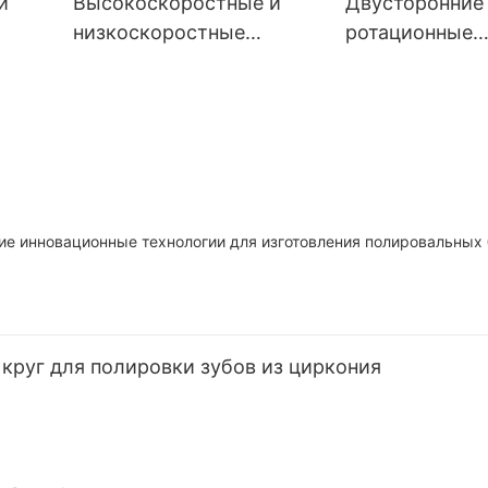
и
Высокоскоростные и
Двусторонние
низкоскоростные
ротационные
 боры
стоматологические боры
стоматологич
-
из карбида вольфрама -
твердосплавн
ой
KENXIN
KENXIN
ие инновационные технологии для изготовления полировальных
круг для полировки зубов из циркония