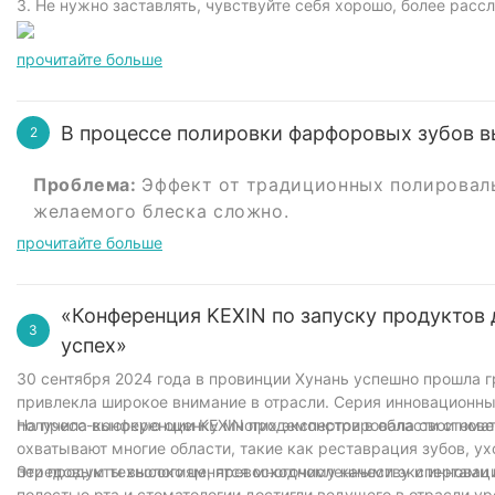
3. Не нужно заставлять, чувствуйте себя хорошо, более расс
прочитайте больше
В процессе полировки фарфоровых зубов 
2
Проблема:
Эффект от традиционных полироваль
желаемого блеска сложно.
Агитировать:
Это не только ухудшает эстетику
прочитайте больше
долговечность.
Решение:
Наш силикон для полировки фарфоро
«Конференция KEXIN по запуску продуктов
1. Отличный эффект:
Он может эффективно улуч
3
2. Прочный:
Сохраняйте хороший полирующий э
успех»
3. Легкий для того чтобы работать:
Экономьте 
30 сентября 2024 года в провинции Хунань успешно прошла г
4. Безопасный и безвредный:
Не оказывают нег
привлекла широкое внимание в отрасли. Серия инновационных
Выберите наш силикон для полировки фарфоров
получила высокую оценку многих экспертов в области стомат
На пресс-конференции KEXIN продемонстрировала свои новей
фарфоровых зубов и позволить вашим пациента
охватывают многие области, такие как реставрация зубов, ух
передовым технологиям, превосходному качеству и инноваци
Эти продукты высоко ценятся многочисленными экспертами в 
полостью рта и стоматологии достигли ведущего в отрасли ур