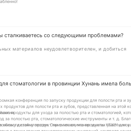
лабленно!
вы сталкиваетесь со следующими проблемами?
ных материалов неудовлетворителен, и добиться
 фарфоровых зубов, но и может снизить их качеств
вых зубов дает вам следующие преимущества::
 для стоматологии в провинции Хунань имела бол
шить блеск фарфоровых зубов и сделать их красив
ффект в течение длительного времени.
свое время и энергию.
ромкая конференция по запуску продукции для полости рта и зу
ативного воздействия на организм человека и зубы
 продуктов для полости рта и зубов, представленная на этой 
ых зубов, чтобы обеспечить наилучший эффект по
ологии.
шие продукты для ухода за полостью рта и стоматологией, ко
м иметь более красивую и здоровую улыбку!
од за полостью рта, стоматологические инструменты и т. д. Бла
онному дизайну продукт привлек внимание многих участников.
области стоматологии. Они считают, что продукты KEXIN для у
овня с точки зрения технологических инноваций, контроля качес