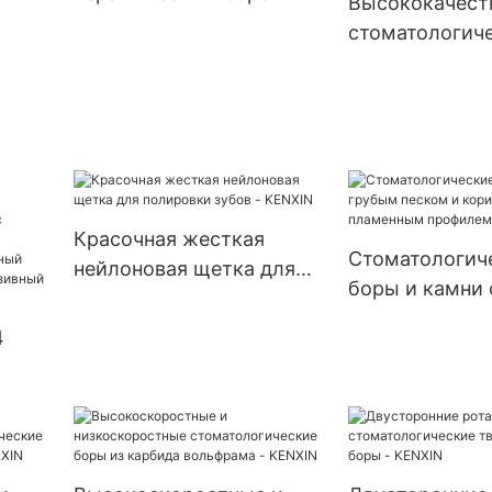
Высококачест
ный
Полировальны
KENXIN
стоматологических
стоматологич
ной
стоматологич
лабораторных
6
алмазные свер
композитной 
инструментов
сверла для
ния,
система с алм
я
стоматологич
я
импрегнацией
лабораторий
лабораторных
инструментов
Красочная жесткая
Стоматологич
нейлоновая щетка для
боры и камни 
полировки зубов -
ных
песком и кор
KENXIN
ная
4
пламенным пр
вка
KENXIN
й