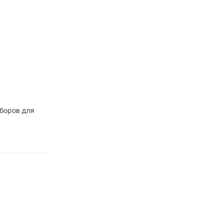
еские
ые боры -
 боров для