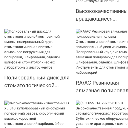
для стоматологических
Высококачественны
лабораторий по лучшей
вращающиеся
цене - KENXIN
полировальные щет
для стоматологичес
лабораторий, щетки
токарных станков д
стоматологических
лабораторий,
полировальные баф
Полировальный диск для
из хлопчатобумажн
RA/AC Резиновая
стоматологической
ткани
алмазная полирова
композитной смолы,
головка
полировальный круг,
Стоматологический
стоматологическая
композитный
система алмазного
полировальный диск
погружения для