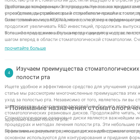
удобства использования. Эти продукты не только предоставят
Пропаганда конференции в провинции Хунань также дала оче
способствовать развитию всей стоматологической и стомато
учреждения, дистрибьюторы и потребители пришли в гости, п
была теплой и многолюдной, что в полной мере продемонстр
Ответственное лицо KEXIN заявило, что успех конференции н
продолжит увеличивать R&D инвестиций, продолжать выпускат
больший вклад в жизнь большинства пациентов и отрасли ст
Успешное проведение запуска продукции для ухода за полос
шагом вперед в области стоматологической стоматологии. Сч
достигнет еще более блестящих успехов на национальном и 
прочитайте больше
Изучаем преимущества стоматологических 
4
полости рта
Ищете удобное и эффективное средство для улучшения ухода 
статье мы рассмотрим многочисленные преимущества этих н
уход за полостью рта. Независимо от того, являетесь ли вы 
заинтересован в сохранении здоровой улыбки, эта статья п
- Понимание назначения стоматологиче
стоматологических резиновых дисков. Продолжайте читать, ч
Стоматологические резиновые диски являются важнейшим ин
здоровью вашей полости рта.
процедурах и методах лечения полости рта. Эти небольшие 
эффективных результатов, что делает их необходимым инстр
Понимание назначения резиновых дисков для стоматологов ва
основном используются для контурирования и придания фор