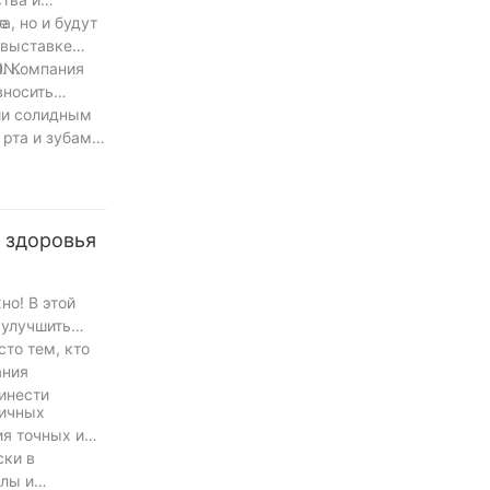
а, но и будут
е
 выставке
IN.
D. Компания
вносить
нии солидным
 рта и зубами
 здоровья
но! В этой
 улучшить
то тем, кто
ания
инести
личных
ия точных и
ски в
лы и