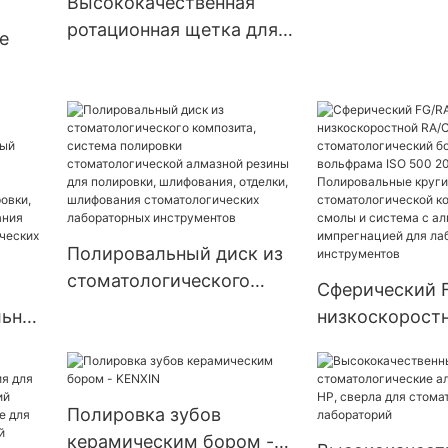
Высококачественная
стоматологии 
ротационная щетка для
е
полировки
стоматологических
ки
лабораторий. Различные
ких
модели щеток для
 для
полировки зубных
ля
протезов.
Полировальный диск из
фы
стоматологического
ой
Сферический F
композита, система
льная
низкоскоростн
полировки
удлиненный
стоматологической
стоматологич
алмазной резины для
из карбида в
Полировка зубов
полировки, шлифования,
 из
ISO 500 205 00
керамическим бором -
отделки, шлифования