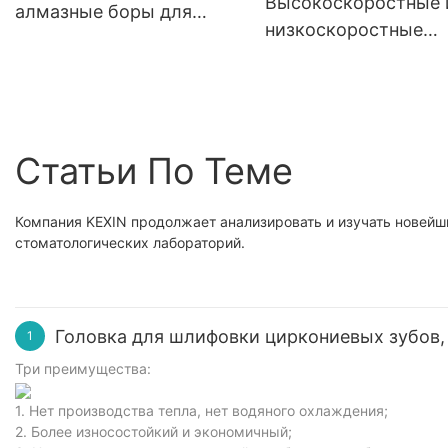
Высокоскоростные 
алмазные боры для
стоматологический
инструментов.
низкоскоростные
лаборатории - KENXIN
лабораторный диск,
стоматологические
стоматологический
для прямых фиссур 
абразивный отрезн
KENXIN
диск
Статьи По Теме
Компания KEXIN продолжает анализировать и изучать новейш
стоматологических лабораторий.
Головка для шлифовки циркониевых зубов, 
1
Три преимущества:
1. Нет производства тепла, нет водяного охлаждения;
2. Более износостойкий и экономичный;