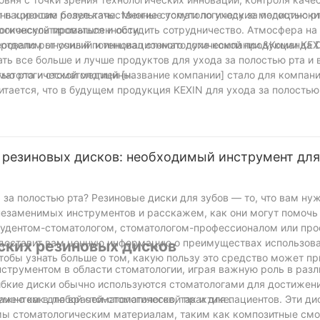
 пациентам более качественные услуги по уходу за полостью рт
нь хорошие результаты. Многие стоматологические медицински
логической промышленности.
роконсультироваться и обсудить сотрудничество. Атмосфера на
ировало рыночный потенциал стоматологической продукции KEX
еотделим от усилий и инновационного духа компании.&Команда 
ь все больше и лучше продуктов для ухода за полостью рта и 
оматологической медицины.
тью рта и стоматологией [название компании] стало для компа
итается, что в будущем продукция KEXIN для ухода за полостью
мировом рынках.
резиновых дисков: необходимый инструмент для
за полостью рта? Резиновые диски для зубов — то, что вам нуж
езаменимых инструментов и расскажем, как они могут помочь
студентом-стоматологом, стоматологом-профессионалом или прос
редоставит вам ценную информацию о преимуществах использов
ских резиновых дисков
тобы узнать больше о том, какую пользу это средство может пр
струментом в области стоматологии, играя важную роль в раз
гибкие диски обычно используются стоматологами для достижен
ументом в любой стоматологической практике.
жно как для врачей-стоматологов, так и для пациентов. Эти ди
мы стоматологическим материалам, таким как композитные смо