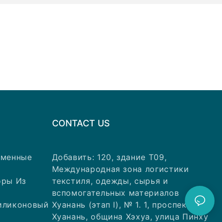
CONTACT US
аменные
Добавить: 120, здание T09,
Международная зона логистики
оры Из
текстиля, одежды, сырья и
вспомогательных материалов
иликоновый
Хуанань (этап I), № 1. 1, проспект
Хуанань, община Хэхуа, улица Пинху