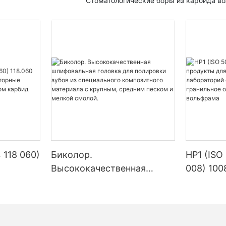
Стоматологические боры из карбида в
 118 060)
Биколор.
HP1 (ISO
Высококачественная
008) 100
ие
шлифовальная головка для
стомато
одукты
полировки зубов из
лаборат
ом
специального
стомато
композитного материала с
граниль