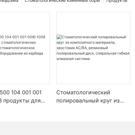
ольфрама
Стоматологические каменные боры
Продукты
 500 104 001 001
Стоматологический
8 продукты для
полировальный круг из
логических
композитного материала,
орий
хвостовик AC/RA,
логическое
резиновый полировальный
ное оборудование
диск, спиральная гибкая