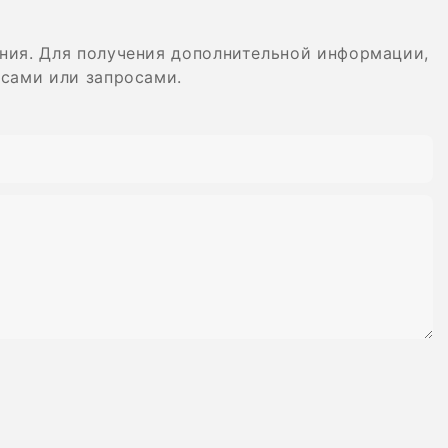
ида вольфрама
алмазная система
ния. Для получения дополнительной информации,
осами или запросами.