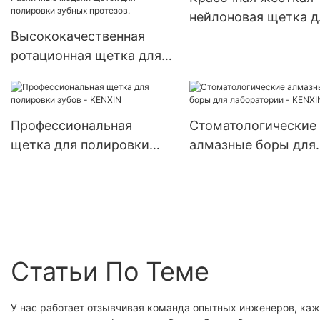
покрытием,
нейлоновая щетка д
стоматологический
Высококачественная
полировки зубов -
лабораторный диск,
ротационная щетка для
KENXIN
стоматологический
полировки
абразивный отрезн
стоматологических
диск
лабораторий. Различные
Профессиональная
Стоматологические
модели щеток для
щетка для полировки
алмазные боры для
полировки зубных
зубов - KENXIN
лаборатории - KENX
протезов.
Статьи По Теме
У нас работает отзывчивая команда опытных инженеров, каж