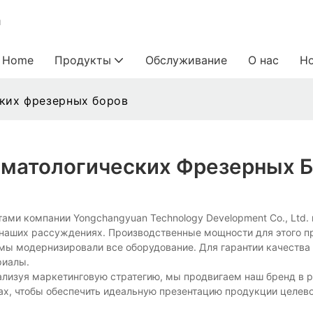
и
Home
Продукты
Обслуживание
О нас
Н
ских фрезерных боров
оматологических Фрезерных 
ми компании Yongchangyuan Technology Development Co., Ltd.
в наших рассуждениях. Производственные мощности для этого п
мы модернизировали все оборудование. Для гарантии качества 
риалы.
ализуя маркетинговую стратегию, мы продвигаем наш бренд в 
х, чтобы обеспечить идеальную презентацию продукции целево