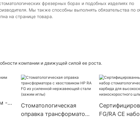
стоматологических фрезерных борах и подобных изделиях по
оизводителя. Мы также способны выполнять обязательства по
пна на странице товара.
бности компании и движущей силой ее роста.
м -
Стоматологическая
Сертифициров
оправка трансформатора
FG/RA CE набо
с хвостовиком HP RA FG
стоматологич
из усиленной
сверл из карб
нержавеющей стали
высокоскорос