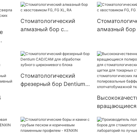
(зажим иглы)
низкоскорост
шлифования
Стоматологический
Стоматологич
алмазный бор с
алмазный бор
е
хвостовиком FG, FG XL,
хвостовиком F
RA
RA, B
,
Стоматологический
фрезерный бор Dentium
CAD/CAM для обработки
4
Высококачест
зубного циркониевого
вращающиеся
блока
й
полировальны
для стоматоло
лабораторий, 