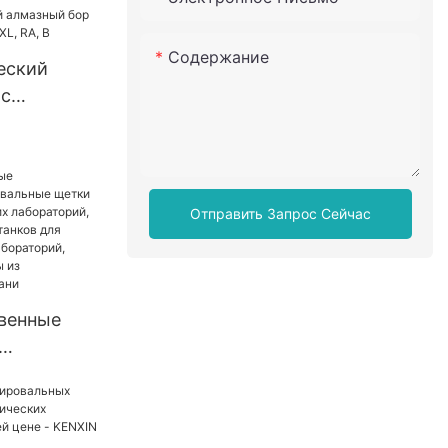
ного
Содержание
еский
 с
G, FG XL,
Отправить Запрос Сейчас
венные
е щетки
гических
щетки для