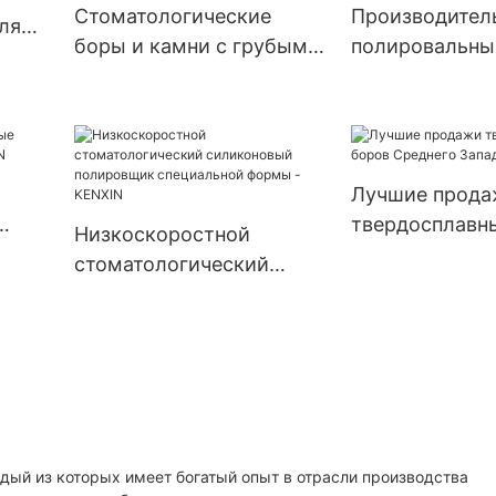
токарных стан
Стоматологические
Производител
ля
стоматологич
боры и камни с грубым
полировальны
лабораторий,
песком и коричневым
для стоматоло
полировальны
пламенным профилем -
лабораторий 
ой
из хлопчатоб
KENXIN
цене - KENXIN
ткани
Лучшие прода
твердосплавн
Низкоскоростной
IN
Среднего Зап
стоматологический
KENXIN
силиконовый
полировщик
специальной формы -
KENXIN
дый из которых имеет богатый опыт в отрасли производства