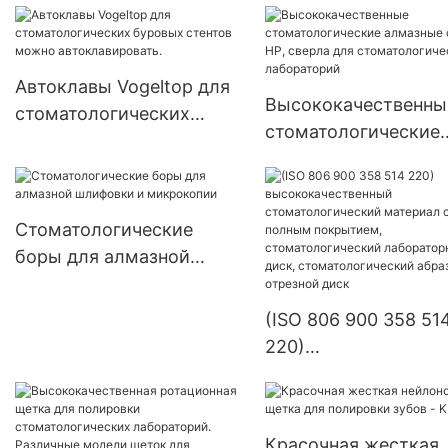
продукция для
стоматологических
лабораторий
Автоклавы Vogeltop для
Высококачественны
Зуботехническое
стоматологических
стоматологические
оборудование для
буровых стентов можно
алмазные сверла HP
установки драгоценных
автоклавировать.
сверла для
камней Полировальная
стоматологических
шлифовальная головка
Стоматологические
лабораторий
боры для алмазной
шлифовки и микрокопии
(ISO 806 900 358 51
220)
высококачественны
стоматологический
материал с полным
Красочная жесткая