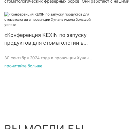
стоматологических фрезерных боров. Они работают с нашими
«Конференция KEXIN по запуску
продуктов для стоматологии в
провинции Хунань имела большой
30 сентября 2024 года в провинции Хунань
успех»
успешно прошла громкая конференция по
прочитайте больше
запуску продукции для полости рта и зубов,
которая привлекла широкое внимание в
отрасли. Серия инновационных продуктов
для полости рта и зубов, представленная на
этой конференции, получила высокую
оценку многих экспертов в области
стоматологии.
На пресс-конференции KEXIN