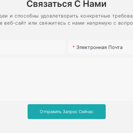
Связаться С Нами
крупным, средним песком
из карб
и мелкой смолой.
деи и способны удовлетворить конкретные требова
е веб-сайт или свяжитесь с нами напрямую с вопр
Электронная Почта
Отправить Запрос Сейчас